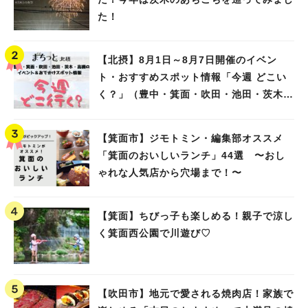
た！
【北摂】8月1日～8月7日開催のイベン
ト・おすすめスポット情報「今週 どこい
く？」（豊中・箕面・吹田・池田・茨木・
高槻）
【箕面市】ジモトミン・編集部オススメ
「箕面のおいしいランチ」44選 〜おし
ゃれな人気店から穴場まで！〜
【箕面】ちびっ子も楽しめる！親子で涼し
く箕面西公園で川遊び♡
【吹田市】地元で愛される焼肉店！家族で