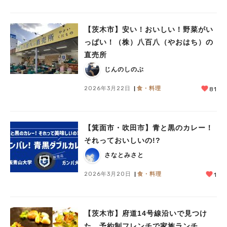
【茨木市】安い！おいしい！野菜がい
っぱい！（株）八百八（やおはち）の
直売所
じんのしのぶ
2026年3月22日
食・料理
81
【箕面市・吹田市】青と黒のカレー！
それっておいしいの!?
さなとみさと
2026年3月20日
食・料理
1
【茨木市】府道14号線沿いで見つけ
た、予約制フレンチで家族ランチ