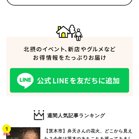
人気のキーワード
#今週どこいく？
#自然とふれあう
#ランチ
#カフェ
#まとめ
#教えたい／教えて投稿記事
#大阪学院大 商品開発プロジェクト
#あなたはどっち？
週間人気記事ランキング
【茨木市】弁天さんの花火、どこから見え
た？今年は茨木のあちこちを巡ってみまし