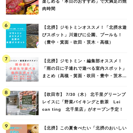
楽しめる「本日のおすすめ」で大満足の焼
肉時間
【北摂】ジモトミンオススメ！「北摂水遊
びスポット」川遊びに公園、プールも！
（豊中・箕面・吹田・茨木・高槻）
【北摂】ジモトミン・編集部オススメ！
「雨の日に子連れで遊べる室内スポット」
まとめ（高槻・箕面・吹田・豊中・茨木・
池田）
【吹田市】 7/30（木） 北千里グリーンプ
レイスに「野菜バイキングと飲茶 Lei
can ting 北千里店」がオープン予定！
【北摂】この夏食べたい「北摂のおいしい