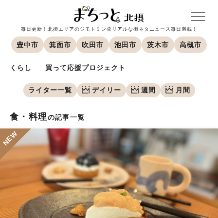
毎日更新！北摂エリアのジモトミン発リアルな街ネタニュース毎日満載！
豊中市
箕面市
吹田市
池田市
茨木市
高槻市
くらし
買って応援プロジェクト
ライター一覧
デイリー
週間
月間
食・料理
の記事一覧