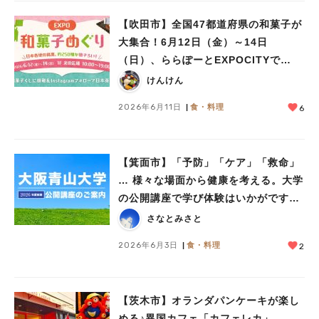
【吹田市】全国47都道府県の和菓子が
大集合！6月12日（金）～14日
（日）、ららぽーとEXPOCITYで
「EXPO和菓子めぐり」開催
けんけん
2026年6月11日
食・料理
6
【箕面市】「予防」「ケア」「救命」
… 様々な場面から健康を考える。大学
の公開講座で学び体験はいかがです
か？
さなとみさと
2026年6月3日
食・料理
2
【茨木市】オランダパンケーキが楽し
める♪異国カフェ「カフェレカ」