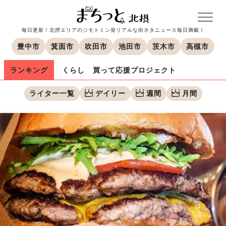
毎日更新！北摂エリアのジモトミン発リアルな街ネタニュース毎日満載！
豊中市
箕面市
吹田市
池田市
茨木市
高槻市
ランキング
くらし
買って応援プロジェクト
ライター一覧
デイリー
週間
月間