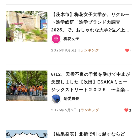
【茨木市】梅花女子大学が、リクルー
ト進学総研「進学ブランド力調査
2025」で、おしゃれな大学2位／上品
な大学2位（関西エリア）に選ばれま
梅花女子
した！
2025年9月3日
ランキング
1
6/12、天候不良の予報を受けて中止が
決定しました【吹田】ESAKAミュー
ジックストリート２０２５ 〜音楽屋
通りVol.2〜 6月14日(土) 12:00～
副委員長
17:00 ＠江坂公園
2025年6月9日
ランキング
3
【結果発表】北摂で引っ越すならど