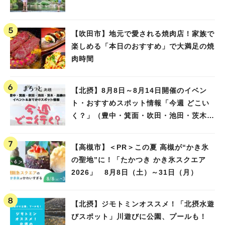
【吹田市】地元で愛される焼肉店！家族で
楽しめる「本日のおすすめ」で大満足の焼
肉時間
【北摂】8月8日～8月14日開催のイベン
ト・おすすめスポット情報「今週 どこい
く？」（豊中・箕面・吹田・池田・茨木・
高槻）
【高槻市】＜PR＞この夏 高槻が“かき氷
の聖地”に！「たかつき かき氷スクエア
2026」 8月8日（土）～31日（月）
【北摂】ジモトミンオススメ！「北摂水遊
びスポット」川遊びに公園、プールも！