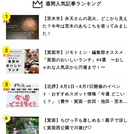
週間人気記事ランキング
【茨木市】弁天さんの花火、どこから見え
た？今年は茨木のあちこちを巡ってみまし
た！
【箕面市】ジモトミン・編集部オススメ
「箕面のおいしいランチ」44選 〜おし
ゃれな人気店から穴場まで！〜
【北摂】8月1日～8月7日開催のイベン
ト・おすすめスポット情報「今週 どこい
く？」（豊中・箕面・吹田・池田・茨木・
高槻）
【箕面】ちびっ子も楽しめる！親子で涼し
く箕面西公園で川遊び♡