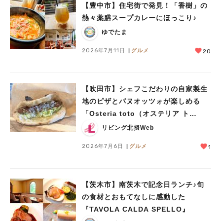
【豊中市】住宅街で発見！「香樹」の
熱々薬膳スープカレーにほっこり♪
ゆでたま
2026年7月11日
グルメ
20
【吹田市】シェフこだわりの自家製生
地のピザとパヌオッツォが楽しめる
「Osteria toto（オステリア ト
ト）」
リビング北摂Web
2026年7月6日
グルメ
1
【茨木市】南茨木で記念日ランチ♪旬
の食材とおもてなしに感動した
『TAVOLA CALDA SPELLO』