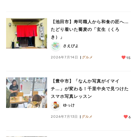
【池田市】寿司職人から和食の匠へ…
たどり着いた蕎麦の「玄生（くろ
き）」
さえぴよ
2026年7月14日
グルメ
15
【豊中市】「なんか写真がイマイ
チ…」が変わる！千里中央で見つけた
スマホ写真レッスン
ゆっけ
2026年7月13日
グルメ
6