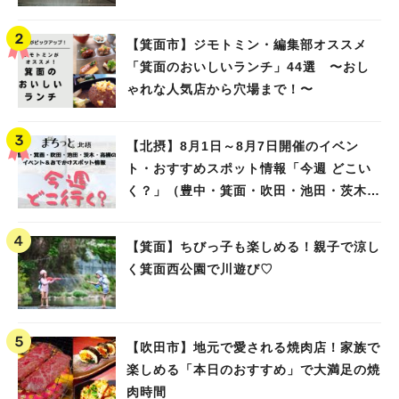
【箕面市】ジモトミン・編集部オススメ
「箕面のおいしいランチ」44選 〜おし
ゃれな人気店から穴場まで！〜
【北摂】8月1日～8月7日開催のイベン
ト・おすすめスポット情報「今週 どこい
く？」（豊中・箕面・吹田・池田・茨木・
高槻）
【箕面】ちびっ子も楽しめる！親子で涼し
く箕面西公園で川遊び♡
【吹田市】地元で愛される焼肉店！家族で
楽しめる「本日のおすすめ」で大満足の焼
肉時間