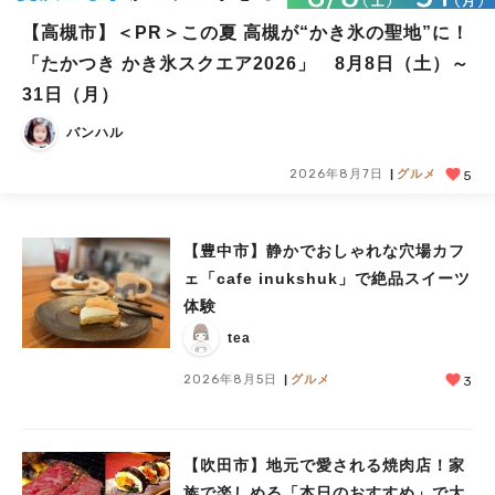
【高槻市】＜PR＞この夏 高槻が“かき氷の聖地”に！
「たかつき かき氷スクエア2026」 8月8日（土）～
31日（月）
バンハル
2026年8月7日
グルメ
5
【豊中市】静かでおしゃれな穴場カフ
ェ「cafe inukshuk」で絶品スイーツ
体験
tea
2026年8月5日
グルメ
3
【吹田市】地元で愛される焼肉店！家
族で楽しめる「本日のおすすめ」で大