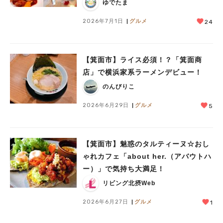
ゆでたま
2026年7月1日
グルメ
24
【箕面市】ライス必須！？「箕面商
店」で横浜家系ラーメンデビュー！
のんびりこ
2026年6月29日
グルメ
5
【箕面市】魅惑のタルティーヌ☆おし
ゃれカフェ「about her.（アバウトハ
ー）」で気持ち大満足！
リビング北摂Web
2026年6月27日
グルメ
1