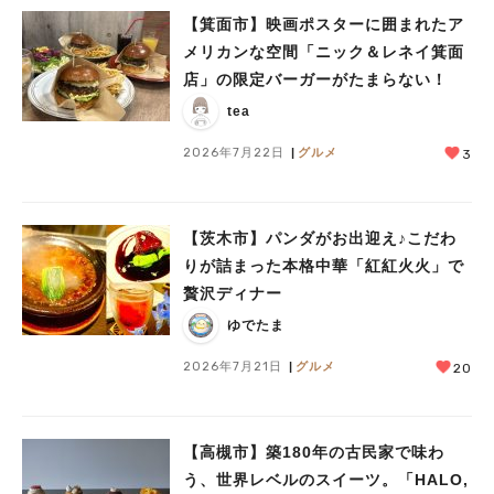
【箕面市】映画ポスターに囲まれたア
メリカンな空間「ニック＆レネイ箕面
店」の限定バーガーがたまらない！
tea
2026年7月22日
グルメ
3
【茨木市】パンダがお出迎え♪こだわ
りが詰まった本格中華「紅紅火火」で
贅沢ディナー
ゆでたま
2026年7月21日
グルメ
20
【高槻市】築180年の古民家で味わ
う、世界レベルのスイーツ。「HALO,