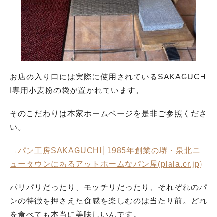
お店の入り口には実際に使用されているSAKAGUCH
I専用小麦粉の袋が置かれています。
そのこだわりは本家ホームページを是非ご参照くださ
い。
→
パン工房SAKAGUCHI│1985年創業の堺・泉北ニ
ュータウンにあるアットホームなパン屋(plala.or.jp)
パリパリだったり、モッチリだったり、それぞれのパ
ンの特徴を押さえた食感を楽しむのは当たり前。どれ
を食べても
本当に美味しい
んです。