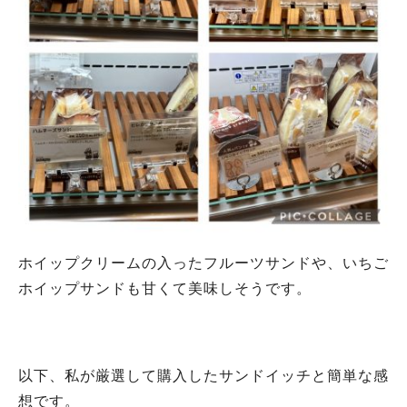
人気のキーワード
#泉ヶ丘駅
#栂・美木多駅
#光明池駅
#なかもず駅
#深井駅
#ランチ
#カフェ
#あなたはどっち？
ホイップクリームの入ったフルーツサンドや、いちご
ホイップサンドも甘くて美味しそうです。
以下、私が厳選して購入したサンドイッチと簡単な感
想です。