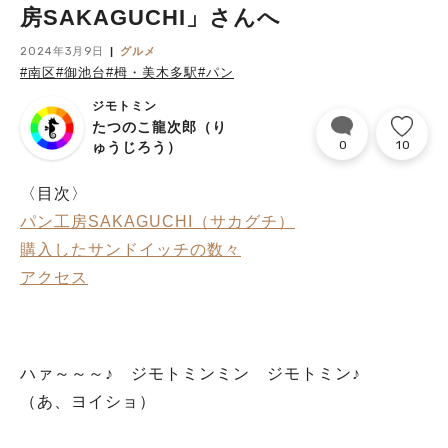
房SAKAGUCHI」さんへ
2024年3月9日
グルメ
#南区
#御池台
#栂・美木多駅
#パン
ジモトミン
たつのこ龍次郎（り
0
10
ゅうじろう）
〈目次〉
パン工房SAKAGUCHI（サカグチ）
購入したサンドイッチの数々
アクセス
ハァ～～～♪ ジモトミンミン ジモトミン♪
（あ、ヨイショ）