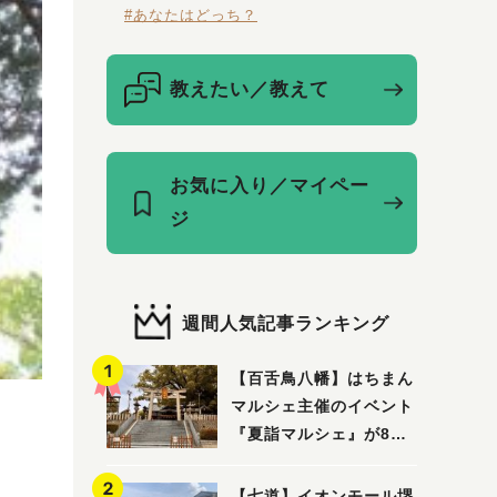
#あなたはどっち？
教えたい／教えて
お気に入り／マイペー
ジ
週間人気記事ランキング
【百舌鳥八幡】はちまん
マルシェ主催のイベント
『夏詣マルシェ』が8月2
日(日)に開催！
【七道】イオンモール堺