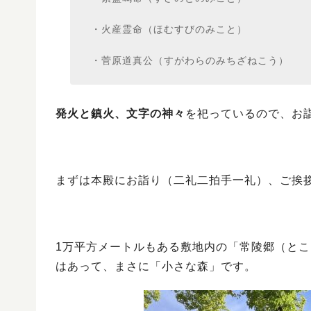
・火産霊命（ほむすびのみこと）
・菅原道真公（すがわらのみちざねこう）
発火と鎮火、文字の神々
を祀っているので、お
まずは本殿にお詣り（二礼二拍手一礼）、ご挨
1万平方メートルもある敷地内の「常陵郷（と
はあって、まさに「小さな森」です。