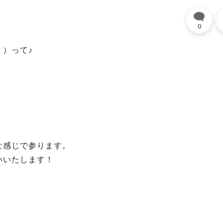
0
）って♪
な感じで参ります。
いいたします！