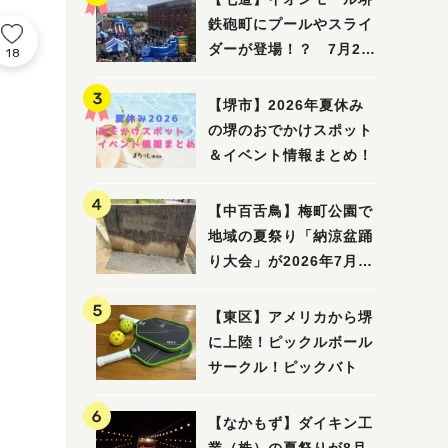
鉄砲町にプールやスライ
ダーが登場！？ 7月25
18
日(土)～8月16日(日)に
「赤レンガ広場 Kid's
【堺市】2026年夏休み
Water PARK 2026」が
の堺のおでかけスポット
開催
＆イベント情報まとめ！
【中百舌鳥】梅町公園で
地域の夏祭り「納涼盆踊
り大会」が2026年7月26
日(日)に開催！
【東区】アメリカから堺
に上陸！ピックルボール
サークル！ピックバト
【なかもず】ダイキン工