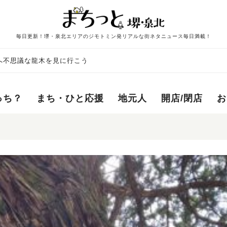
毎日更新！堺・泉北エリアのジモトミン発リアルな街ネタニュース毎日満載！
へ不思議な龍木を見に行こう
っち？
まち・ひと応援
地元人
開店/閉店
お