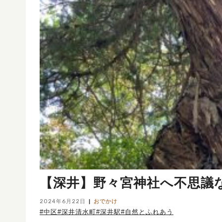
【深井】野々宮神社へ不思議
2024年6月22日
おでかけ
#中区
#深井清水町
#深井駅
#自然とふれあう