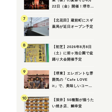
業（株）の夏祭りが8月
22日（金）開催！堺市北
区で愛される大賑わいの
納涼祭
【北花田】蔵前町にスギ
薬局が近日オープン予定
【初芝】2026年8月8日
（土）に前ヶ池公園で盆
踊り大会開催予定
【堺東】エレガントな雰
囲気の「Cafe LOVE
it」で、美味しいコーヒ
ーはいかがでしょうか？
【深井】50種類が揃うた
い焼き店、鯛幸堂