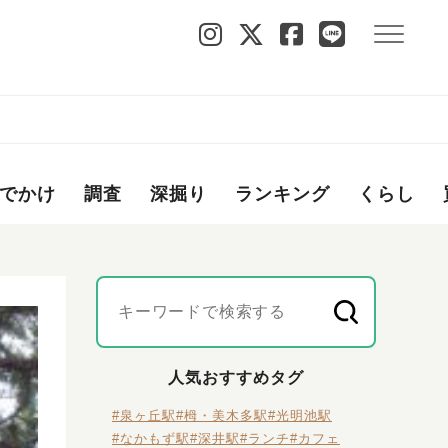
でかけ
調査
深掘り
ランキング
くらし
人気おすすめタグ
#泉ヶ丘駅
#栂・美木多駅
#光明池駅
#なかもず駅
#深井駅
#ランチ
#カフェ