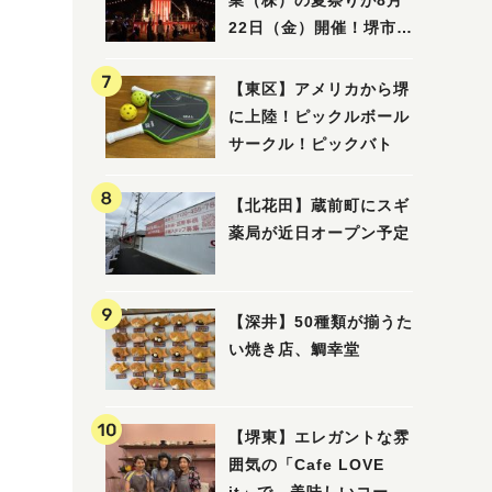
業（株）の夏祭りが8月
22日（金）開催！堺市北
区で愛される大賑わいの
納涼祭
【東区】アメリカから堺
に上陸！ピックルボール
サークル！ピックバト
【北花田】蔵前町にスギ
薬局が近日オープン予定
【深井】50種類が揃うた
い焼き店、鯛幸堂
【堺東】エレガントな雰
囲気の「Cafe LOVE