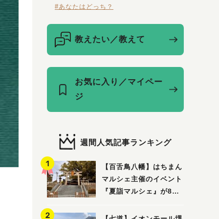
#あなたはどっち？
教えたい／教えて
お気に入り／マイペー
ジ
週間人気記事ランキング
【百舌鳥八幡】はちまん
マルシェ主催のイベント
『夏詣マルシェ』が8月2
日(日)に開催！
【七道】イオンモール堺