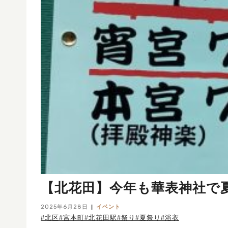
【北花田】今年も華表神社で夏祭
2025年6月28日
イベント
#北区
#宮本町
#北花田駅
#祭り
#夏祭り
#浴衣