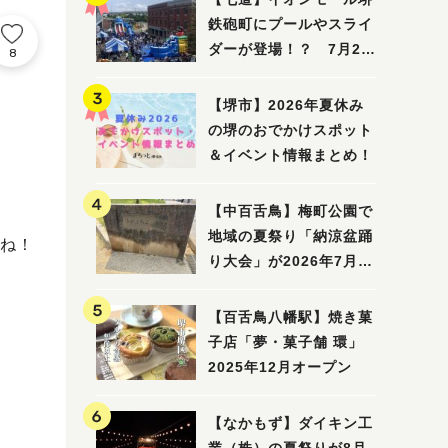
鉄砲町にプールやスライ
ダーが登場！？ 7月25
8
日(土)～8月16日(日)に
「赤レンガ広場 Kid's
【堺市】2026年夏休み
Water PARK 2026」が
の堺のおでかけスポット
開催
＆イベント情報まとめ！
【中百舌鳥】梅町公園で
地域の夏祭り「納涼盆踊
ね！
り大会」が2026年7月26
日(日)に開催！
【百舌鳥八幡駅】焼き菓
子店「夢・菓子舗 環」
2025年12月オープン
【なかもず】ダイキン工