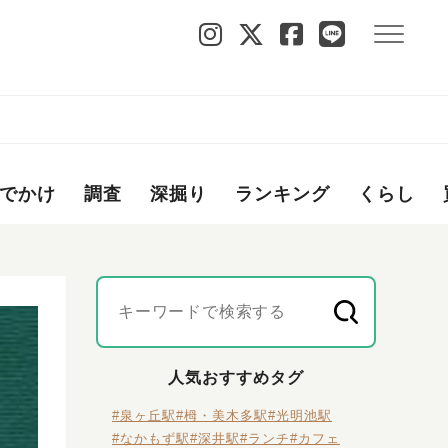
でかけ
調査
深掘り
ランキング
くらし
人気おすすめタグ
#泉ヶ丘駅
#栂・美木多駅
#光明池駅
#なかもず駅
#深井駅
#ランチ
#カフェ