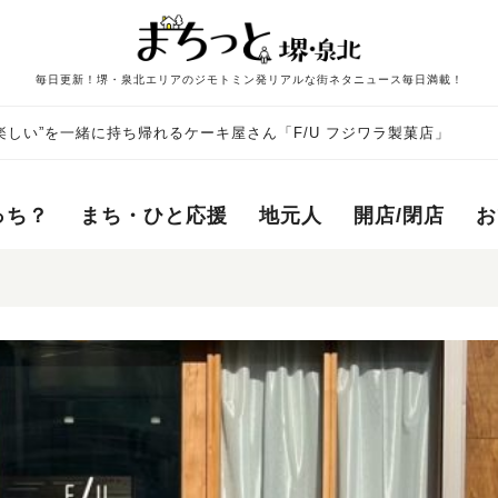
毎日更新！堺・泉北エリアのジモトミン発リアルな街ネタニュース毎日満載！
”楽しい”を一緒に持ち帰れるケーキ屋さん「F/U フジワラ製菓店」
っち？
まち・ひと応援
地元人
開店/閉店
お