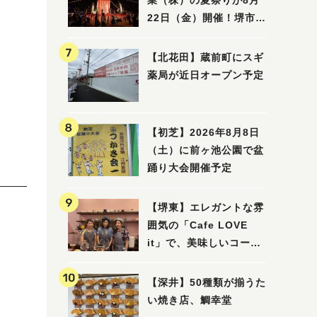
業（株）の夏祭りが8月
22日（金）開催！堺市北
区で愛される大賑わいの
納涼祭
【北花田】蔵前町にスギ
薬局が近日オープン予定
【初芝】2026年8月8日
（土）に前ヶ池公園で盆
踊り大会開催予定
【堺東】エレガントな雰
囲気の「Cafe LOVE
it」で、美味しいコーヒ
ーはいかがでしょうか？
【深井】50種類が揃うた
い焼き店、鯛幸堂