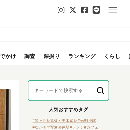
でかけ
調査
深掘り
ランキング
くらし
人気おすすめタグ
#泉ヶ丘駅
#栂・美木多駅
#光明池駅
#なかもず駅
#深井駅
#ランチ
#カフェ