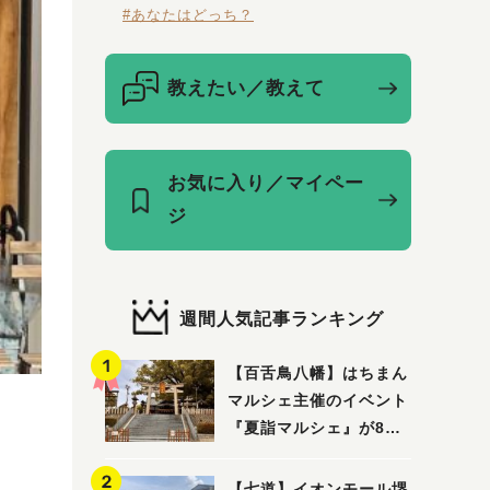
#あなたはどっち？
教えたい／教えて
お気に入り／マイペー
ジ
週間人気記事ランキング
【百舌鳥八幡】はちまん
マルシェ主催のイベント
『夏詣マルシェ』が8月2
日(日)に開催！
【七道】イオンモール堺