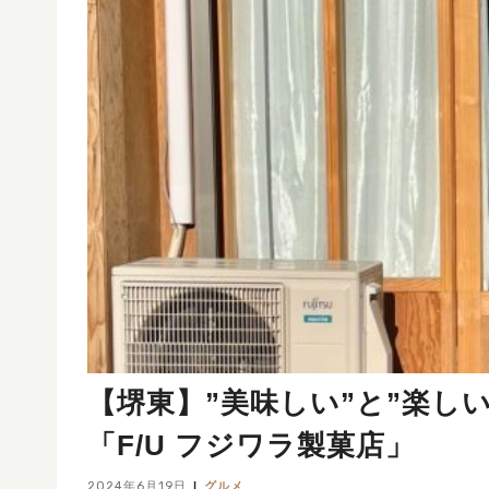
【堺東】”美味しい”と”楽し
「F/U フジワラ製菓店」
2024年6月19日
グルメ