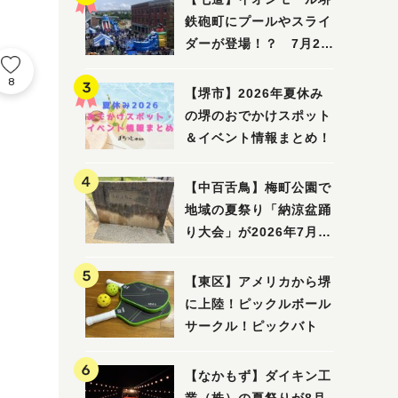
鉄砲町にプールやスライ
ダーが登場！？ 7月25
日(土)～8月16日(日)に
8
「赤レンガ広場 Kid's
【堺市】2026年夏休み
Water PARK 2026」が
の堺のおでかけスポット
開催
＆イベント情報まとめ！
【中百舌鳥】梅町公園で
地域の夏祭り「納涼盆踊
り大会」が2026年7月26
日(日)に開催！
【東区】アメリカから堺
に上陸！ピックルボール
サークル！ピックバト
【なかもず】ダイキン工