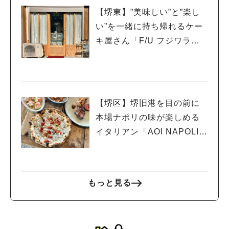
サルト）」
【堺東】”美味しい”と”楽し
い”を一緒に持ち帰れるケー
キ屋さん「F/U フジワラ製
菓店」
【堺区】堺旧港を目の前に
本場ナポリの味が楽しめる
イタリアン「AOI NAPOLI U
MISOBA（青いナポリ ウミ
ソバ）」ついにオープン！
もっと見る