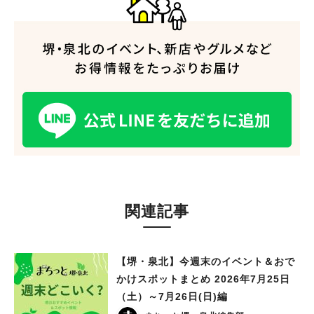
人気のキーワード
#泉ヶ丘駅
#栂・美木多駅
#光明池駅
#なかもず駅
#深井駅
#ランチ
#カフェ
#あなたはどっち？
関連記事
【堺・泉北】今週末のイベント＆おで
かけスポットまとめ 2026年7月25日
（土）～7月26日(日)編