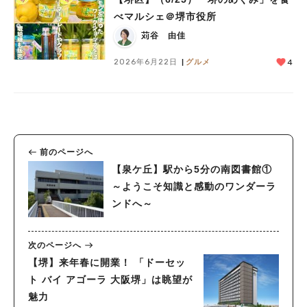
べマルシェ＠堺市役所
苅谷 由佳
2026年6月22日
グルメ
4
前のページへ
【泉ケ丘】駅から5分の南図書館①
～ようこそ知識と感動のワンダーラ
ンドへ～
次のページへ
【堺】来年春に開業！ 「ドーセッ
ト バイ アゴーラ 大阪堺」は眺望が
魅力