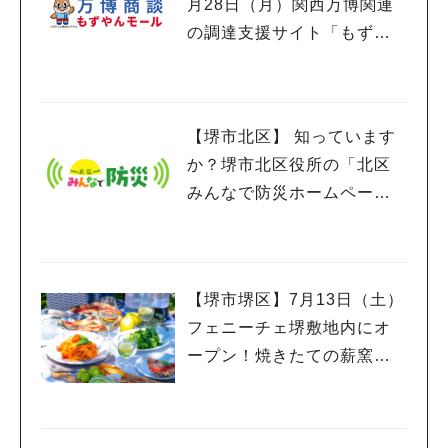
月28日（月）関西万博関連
の調達支援サイト「もずや
んモール」説明会開催
【堺市北区】 知っています
か？堺市北区役所の「北区
みんなで防災ホームペー
ジ」で、防災に触れるきっ
かけを。
【堺市堺区】7月13日（土）
フェニーチェ堺敷地内にオ
ープン！焼きたての薪窯ピ
ッツァやイタリアンが終日
楽しめる「SACAY TERRA
CE SALTO（サカイテラス