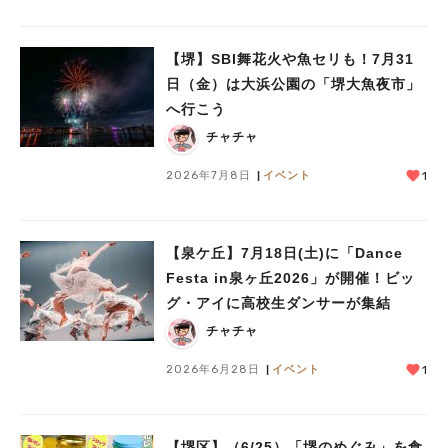
【堺】SBI舞花火や魚セリも！7月31
日（金）は大浜公園の「堺大魚夜市」
へ行こう
チャチャ
2026年7月8日
イベント
1
【泉ケ丘】7月18日(土)に「Dance
Festa in泉ヶ丘2026」が開催！ビッ
グ・アイに高校生ダンサーが集結
チャチャ
2026年6月28日
イベント
1
【堺区】（6/25）「堺のめぐみ」を食