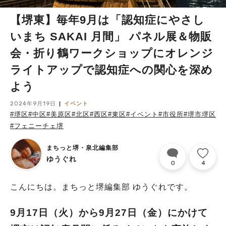
【堺東】毎年9月は「認知症にやさし
いまち SAKAI 月間」 パネル展＆物販
会・折り鶴ワークショップにオレンジ
ライトアップで認知症への関心を深め
よう
2024年9月19日
イベント
#堺区
#中区
#美原区
#北区
#西区
#東区
#イベント
#市役所
#堺市堺区
#フェニーチェ堺
まちっと堺・泉北編集部
ゆうぐれ
0
4
こんにちは。まちっと堺編集部 ゆうぐれです。
9月17日（火）から9月27日（金）にかけて