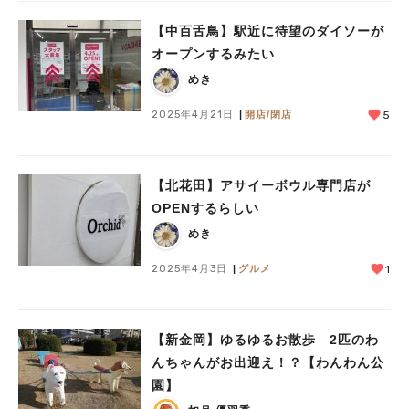
【中百舌鳥】駅近に待望のダイソーが
オープンするみたい
めき
2025年4月21日
開店/閉店
5
人気のキーワード
【北花田】アサイーボウル専門店が
#泉ヶ丘駅
#栂・美木多駅
#光明池駅
#なかもず駅
#深井駅
#ランチ
#カフェ
OPENするらしい
#あなたはどっち？
めき
2025年4月3日
グルメ
1
【新金岡】ゆるゆるお散歩 2匹のわ
んちゃんがお出迎え！？【わんわん公
園】