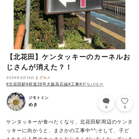
【北花田】ケンタッキーのカーネルお
じさんが消えた？！
2024年6月16日
グルメ
#北花田駅
#府道28号大阪高石線
#工事
#デリバリー
ジモトミン
めき
0
5
ケンタッキーが食べたくなり、北花田駅周辺のケンタ
ッキーに向かうと、まさかの工事中^^;そして、子ど