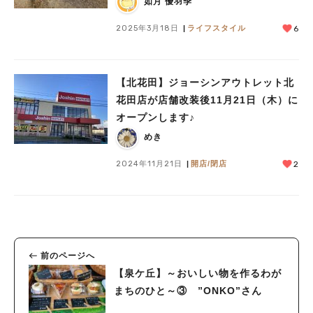
如月 優羽季
2025年3月18日
ライフスタイル
6
【北花田】ジョーシンアウトレット北
花田店が店舗改装後11月21日（木）に
オープンします♪
めき
2024年11月21日
開店/閉店
2
前のページへ
【泉ケ丘】～おいしい物を作るわが
まちのひと～③ ”ONKO”さん