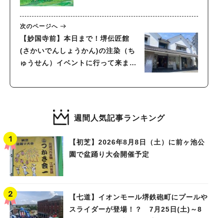
次のページへ
【妙国寺前】本日まで！堺伝匠館
(さかいでんしょうかん)の注染（ち
ゅうせん）イベントに行って来まし
た〜
週間人気記事ランキング
【初芝】2026年8月8日（土）に前ヶ池公
園で盆踊り大会開催予定
【七道】イオンモール堺鉄砲町にプールや
スライダーが登場！？ 7月25日(土)～8