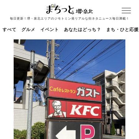
毎日更新！堺・泉北エリアのジモトミン発リアルな街ネタニュース毎日満載！
すべて
グルメ
イベント
あなたはどっち？
まち・ひと応援