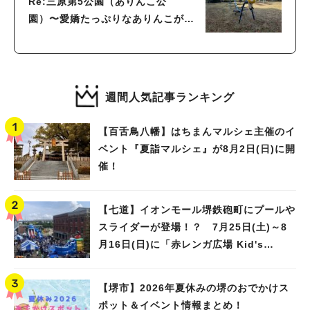
Re:三原第5公園（ありんこ公
園）〜愛嬌たっぷりなありんこが出
迎える、ちょっと寄り道したくなる
公園〜
週間人気記事ランキング
【百舌鳥八幡】はちまんマルシェ主催のイ
ベント『夏詣マルシェ』が8月2日(日)に開
催！
【七道】イオンモール堺鉄砲町にプールや
スライダーが登場！？ 7月25日(土)～8
月16日(日)に「赤レンガ広場 Kid's
Water PARK 2026」が開催
【堺市】2026年夏休みの堺のおでかけス
ポット＆イベント情報まとめ！