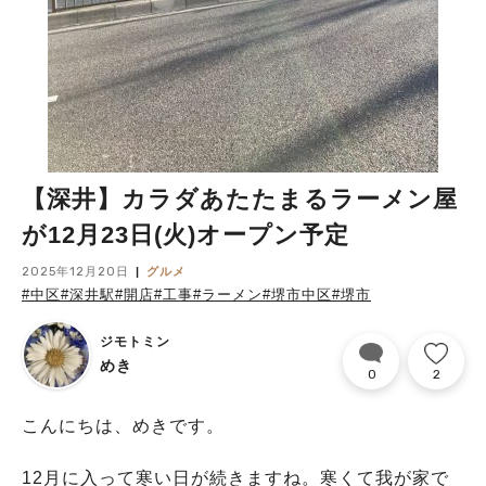
【深井】カラダあたたまるラーメン屋
が12月23日(火)オープン予定
2025年12月20日
グルメ
#中区
#深井駅
#開店
#工事
#ラーメン
#堺市中区
#堺市
ジモトミン
めき
0
2
こんにちは、めきです。
12月に入って寒い日が続きますね。寒くて我が家で