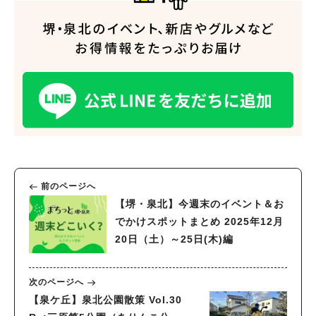
人気のキーワード
#泉ヶ丘駅
#栂・美木多駅
#光明池駅
#なかもず駅
#深井駅
#ランチ
#カフェ
#あなたはどっち？
前のページへ
【堺・泉北】今週末のイベント＆お
でかけスポットまとめ 2025年12月
20日（土）～25日(木)編
次のページへ
【泉ケ丘】泉北公園散策 Vol.30