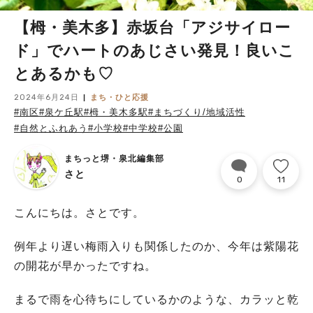
【栂・美木多】赤坂台「アジサイロー
ド」でハートのあじさい発見！良いこ
とあるかも♡
2024年6月24日
まち・ひと応援
#南区
#泉ケ丘駅
#栂・美木多駅
#まちづくり/地域活性
#自然とふれあう
#小学校
#中学校
#公園
まちっと堺・泉北編集部
さと
0
11
こんにちは。さとです。
例年より遅い梅雨入りも関係したのか、今年は紫陽花
の開花が早かったですね。
まるで雨を心待ちにしているかのような、カラッと乾