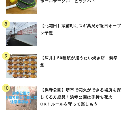
ボールサークル！ピックバト
【北花田】蔵前町にスギ薬局が近日オープ
ン予定
【深井】50種類が揃うたい焼き店、鯛幸
堂
【浜寺公園】堺市で花火ができる場所を探
してる方必見！浜寺公園は手持ち花火
OK！ルールを守って楽しもう