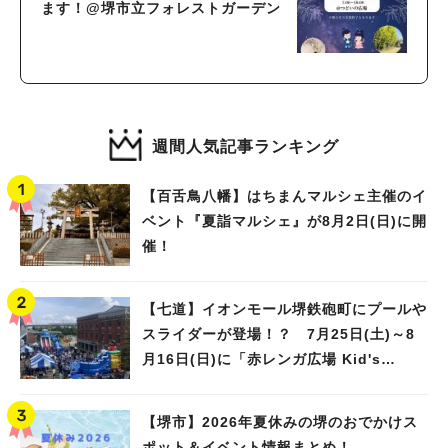
ます！@堺市立フォレストガーデン
週間人気記事ランキング
【百舌鳥八幡】はちまんマルシェ主催のイ
ベント『夏詣マルシェ』が8月2日(日)に開
催！
【七道】イオンモール堺鉄砲町にプールや
スライダーが登場！？ 7月25日(土)～8
月16日(日)に「赤レンガ広場 Kid's
Water PARK 2026」が開催
【堺市】2026年夏休みの堺のおでかけス
ポット＆イベント情報まとめ！