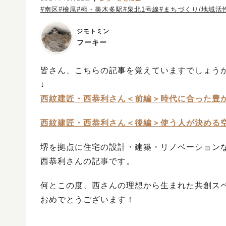
#南区
#檜尾
#栂・美木多駅
#泉北1号線
#まちづくり/地域活
ジモトミン
フーキー
皆さん、こちらの記事を覚えていますでしょう
↓
西紋建匠・西恭利さん＜前編＞時代に合った豊
西紋建匠・西恭利さん＜後編＞使う人が決める
堺を拠点に住宅の設計・建築・リノベーション
西恭利さんの記事です。
何とこの度、西さんの理想から生まれた共創ス
おめでとうございます！