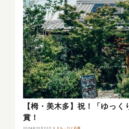
【栂・美木多】祝！「ゆっくり
賞！
2024年10月22日
まち・ひと応援