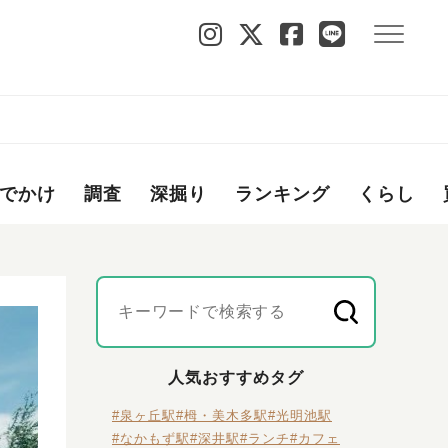
でかけ
調査
深掘り
ランキング
くらし
人気おすすめタグ
#泉ヶ丘駅
#栂・美木多駅
#光明池駅
#なかもず駅
#深井駅
#ランチ
#カフェ