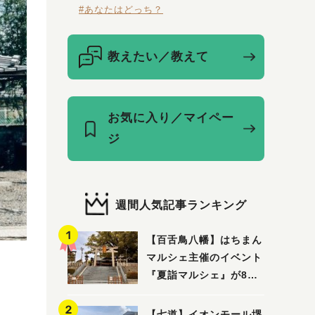
#あなたはどっち？
教えたい／教えて
お気に入り／マイペー
ジ
週間人気記事ランキング
【百舌鳥八幡】はちまん
マルシェ主催のイベント
『夏詣マルシェ』が8月2
日(日)に開催！
【七道】イオンモール堺