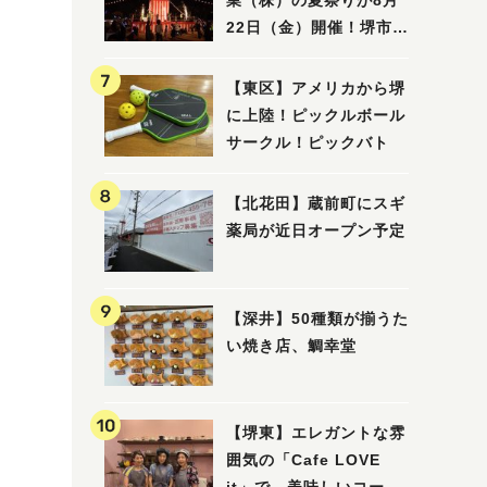
業（株）の夏祭りが8月
22日（金）開催！堺市北
区で愛される大賑わいの
納涼祭
【東区】アメリカから堺
に上陸！ピックルボール
サークル！ピックバト
【北花田】蔵前町にスギ
薬局が近日オープン予定
【深井】50種類が揃うた
い焼き店、鯛幸堂
【堺東】エレガントな雰
囲気の「Cafe LOVE