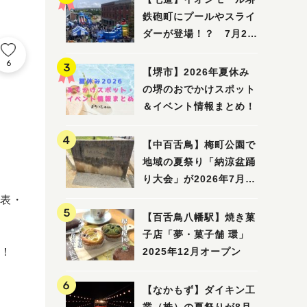
鉄砲町にプールやスライ
ダーが登場！？ 7月25
日(土)～8月16日(日)に
6
「赤レンガ広場 Kid's
【堺市】2026年夏休み
Water PARK 2026」が
の堺のおでかけスポット
開催
＆イベント情報まとめ！
【中百舌鳥】梅町公園で
地域の夏祭り「納涼盆踊
り大会」が2026年7月26
日(日)に開催！
表・
【百舌鳥八幡駅】焼き菓
子店「夢・菓子舗 環」
！
2025年12月オープン
【なかもず】ダイキン工