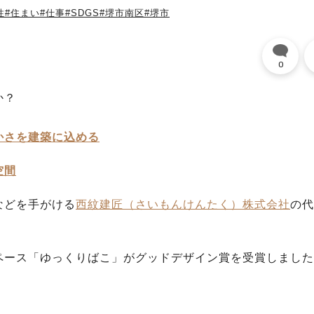
性
#住まい
#仕事
#SDGS
#堺市南区
#堺市
0
か？
かさを建築に込める
空間
などを手がける
西紋建匠（さいもんけんたく）株式会社
の代
ペース「ゆっくりばこ」がグッドデザイン賞を受賞しました