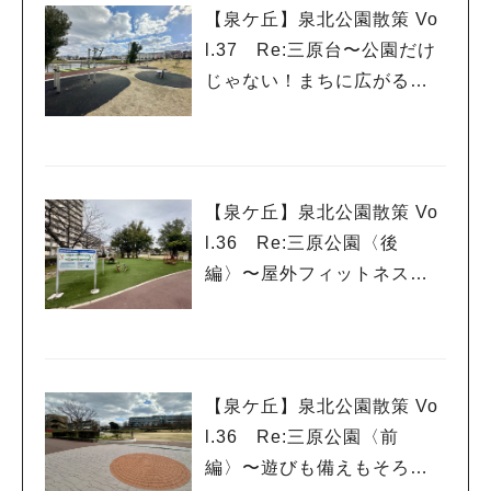
【泉ケ丘】泉北公園散策 Vo
l.37 Re:三原台〜公園だけ
じゃない！まちに広がる健
康遊具〜
【泉ケ丘】泉北公園散策 Vo
l.36 Re:三原公園〈後
編〉〜屋外フィットネスが
楽しめる、まちの拠点とな
る公園〜
人気のキーワード
#泉ヶ丘駅
#栂・美木多駅
#光明池駅
#なかもず駅
#深井駅
#ランチ
#カフェ
【泉ケ丘】泉北公園散策 Vo
#あなたはどっち？
l.36 Re:三原公園〈前
編〉〜遊びも備えもそろ