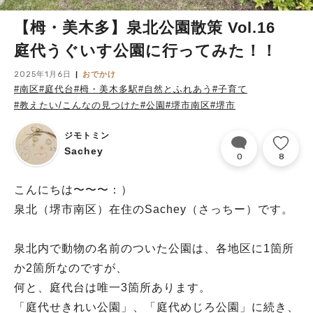
【栂・美木多】泉北公園散策 Vol.16
庭代うぐいす公園に行ってみた！！
2025年1月6日
おでかけ
#南区
#庭代台
#栂・美木多駅
#自然とふれあう
#子育て
#教えたい/こんなの見つけた
#公園
#堺市南区
#堺市
ジモトミン
Sachey
0
8
こんにちは〜〜〜：）
泉北（堺市南区）在住のSachey（さっちー）です。
泉北内で動物の名前のついた公園は、各地区に1箇所
か2箇所なのですが、
何と、庭代台は唯一3箇所あります。
「庭代せきれい公園」、「庭代めじろ公園」に続き、