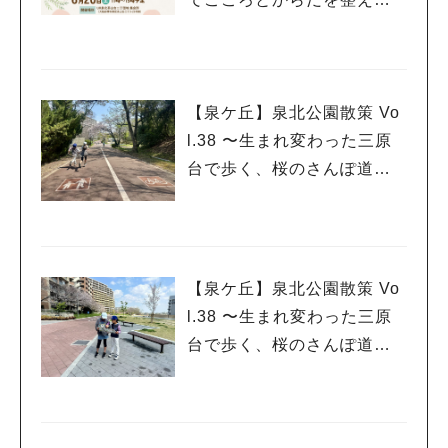
る、やさしい1日を過ごそう
♪
【泉ケ丘】泉北公園散策 Vo
l.38 〜生まれ変わった三原
台で歩く、桜のさんぽ道〜
Re:三原台〈後編〉
【泉ケ丘】泉北公園散策 Vo
l.38 〜生まれ変わった三原
台で歩く、桜のさんぽ道〜
Re:三原台〈前編〉