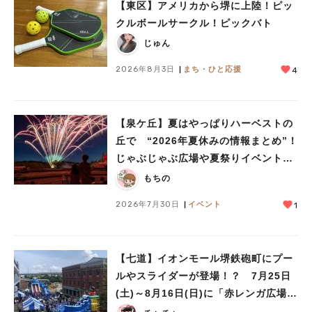
【東区】アメリカから堺に上陸！ピッ
クルボールサークル！ピックバト
じゅん
2026年8月3日
まち・ひと応援
4
【泉ケ丘】夏はやっぱりハーベストの
丘で “2026年夏休みの情報まとめ”！
じゃぶじゃぶ広場や夏祭りイベントで
ミニ花火ショーも
もちの
2026年7月30日
イベント
1
【七道】イオンモール堺鉄砲町にプー
ルやスライダーが登場！？ 7月25日
(土)～8月16日(日)に「赤レンガ広場
Kid’s Water PARK 2026」が開催