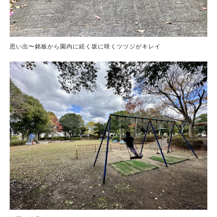
思い出〜銘板から園内に続く坂に咲くツツジがキレイ