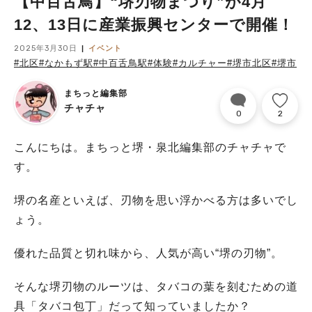
【中百舌鳥】“堺刃物まつり”が4月
12、13日に産業振興センターで開催！
2025年3月30日
イベント
#北区
#なかもず駅
#中百舌鳥駅
#体験
#カルチャー
#堺市北区
#堺市
まちっと編集部
チャチャ
0
2
こんにちは。まちっと堺・泉北編集部のチャチャで
す。
堺の名産といえば、刃物を思い浮かべる方は多いでし
ょう。
優れた品質と切れ味から、人気が高い“堺の刃物”。
そんな堺刃物のルーツは、タバコの葉を刻むための道
具「タバコ包丁」だって知っていましたか？