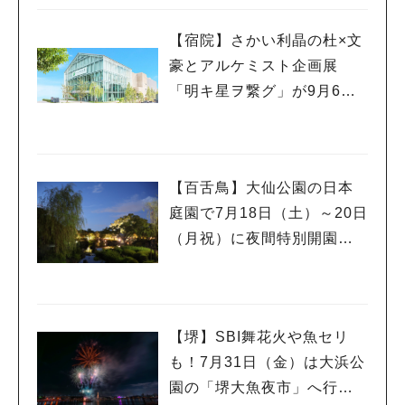
【宿院】さかい利晶の杜×文
豪とアルケミスト企画展
「明キ星ヲ繋グ」が9月6日
(日)まで開催！
【百舌鳥】大仙公園の日本
庭園で7月18日（土）～20日
（月祝）に夜間特別開園！2
日間限定のかき氷販売も
【堺】SBI舞花火や魚セリ
も！7月31日（金）は大浜公
園の「堺大魚夜市」へ行こ