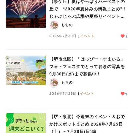
【泉ケ丘】夏はやっぱりハーベストの
丘で “2026年夏休みの情報まとめ”！
じゃぶじゃぶ広場や夏祭りイベントで
人気のキーワード
ミニ花火ショーも
もちの
#泉ヶ丘駅
#栂・美木多駅
#光明池駅
#なかもず駅
#深井駅
#ランチ
#カフェ
2026年7月30日
イベント
1
#あなたはどっち？
【堺市北区】「はっぴー・すまいる」
フォトフェスタでとっておきの写真を
9月30日(水)まで募集中！
もちの
2026年7月25日
イベント
1
【堺・泉北】今週末のイベント＆おで
かけスポットまとめ 2026年7月25日
（土）～7月26日(日)編