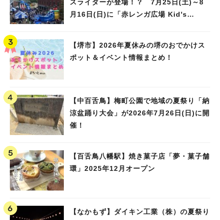
スライダーが登場！？ 7月25日(土)～8
月16日(日)に「赤レンガ広場 Kid's
Water PARK 2026」が開催
【堺市】2026年夏休みの堺のおでかけス
ポット＆イベント情報まとめ！
【中百舌鳥】梅町公園で地域の夏祭り「納
涼盆踊り大会」が2026年7月26日(日)に開
催！
【百舌鳥八幡駅】焼き菓子店「夢・菓子舗
環」2025年12月オープン
【なかもず】ダイキン工業（株）の夏祭り