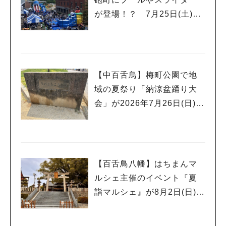
が登場！？ 7月25日(土)～
8月16日(日)に「赤レンガ広
場 Kid’s Water PARK 202
6」が開催
【中百舌鳥】梅町公園で地
域の夏祭り「納涼盆踊り大
会」が2026年7月26日(日)に
開催！
【百舌鳥八幡】はちまんマ
ルシェ主催のイベント『夏
詣マルシェ』が8月2日(日)に
開催！