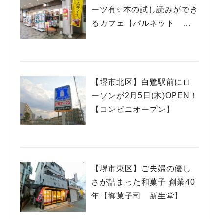
ーツ有✨本の試し読みができ
るカフェ【パルネット 本
と珈琲 ベルマージュ堺
店】
【堺市北区】白鷺駅前にロ
ーソンが2月5日(木)OPEN！
【コンビニオープン】
【堺市東区】ご夫婦の優し
さが詰まった和菓子 創業40
年【御菓子司 新生堂】