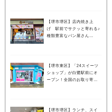
【カフェコンサート】
【堺市堺区】店内焼き上
げ 駅前でサクッと寄れる♪
種類豊富なパン屋さん
【ル・クロワッサン 堺東】
【堺市東区】「24スイーツ
ショップ」が白鷺駅前にオ
ープン！全国のお取り寄せ
スイーツが24時間いつでも
買える
【堺市堺区】ランチ、スイ