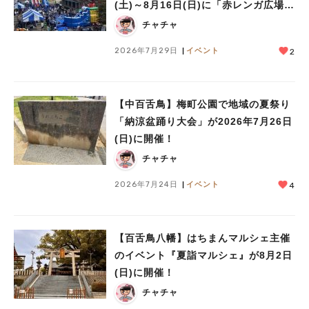
(土)～8月16日(日)に「赤レンガ広場
Kid’s Water PARK 2026」が開催
チャチャ
2026年7月29日
イベント
2
【中百舌鳥】梅町公園で地域の夏祭り
「納涼盆踊り大会」が2026年7月26日
(日)に開催！
チャチャ
2026年7月24日
イベント
4
【百舌鳥八幡】はちまんマルシェ主催
のイベント『夏詣マルシェ』が8月2日
(日)に開催！
チャチャ