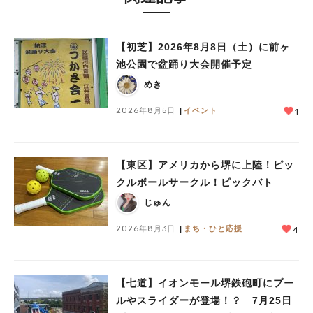
【初芝】2026年8月8日（土）に前ヶ
池公園で盆踊り大会開催予定
めき
2026年8月5日
イベント
1
人気のキーワード
【東区】アメリカから堺に上陸！ピッ
#泉ヶ丘駅
#栂・美木多駅
#光明池駅
#なかもず駅
#深井駅
#ランチ
#カフェ
クルボールサークル！ピックバト
#あなたはどっち？
じゅん
2026年8月3日
まち・ひと応援
4
【七道】イオンモール堺鉄砲町にプー
ルやスライダーが登場！？ 7月25日