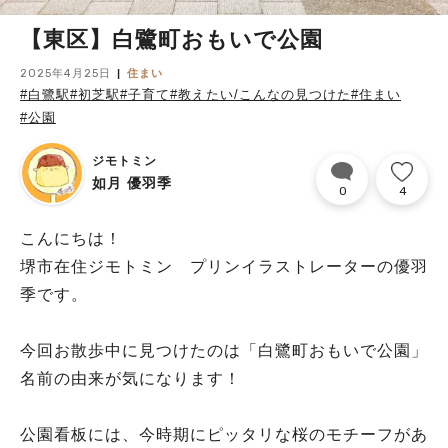
【東区】白鷺町おもいで公園
2025年4月25日
住まい
#白鷺駅
#初芝駅
#子育て
#教えたい/こんなの見つけた
#住まい
#公園
ジモトミン
如月 優羽季
0
4
こんにちは！
堺市在住ジモトミン プリンイラストレーターの優羽
季です。
今回お散歩中に見つけたのは「白鷺町おもいで公園」
名前の由来が気になります！
公園看板には、今時期にピッタリな桜のモチーフがあ