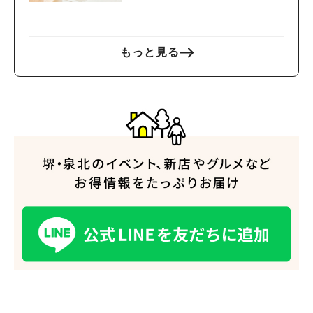
人気のキーワード
#泉ヶ丘駅
#栂・美木多駅
#光明池駅
#なかもず駅
#深井駅
#ランチ
#カフェ
もっと見る
#あなたはどっち？