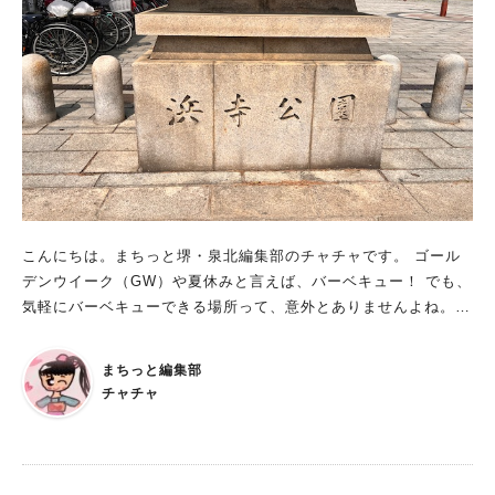
ラーのコンペイトウがたくさん！ ご当地コンペイトウなど、珍
しいものも見つかりますよ。 ここを見に行くだけでも楽しいは
ず。 今年で22年…ありが糖ございます！ 今回、ご紹介にあた
り、代表の野村さんにお話を伺いました。 「2003年3月にオー
プンしたコンペイトウミュージアム堺ですが、地域の皆さまに愛
していただき、今年で22年を迎えました。ありが糖ございま
す！！ 現在は、直径30cmのミニ釜を使い、金平糖のサイズ、
色、味などカスタマイズしていただき、2種類のオリジナルの金
平糖が作れるようになりました。 以前お越しいただいたお客さ
まも個性と創造力を大切にした新しいこの体験にきっと満足して
こんにちは。まちっと堺・泉北編集部のチャチャです。 ゴール
いただけると思います。 お買い物のみも大歓迎です。ラッキー
デンウイーク（GW）や夏休みと言えば、バーベキュー！ でも、
な場合は、お砂糖の妖精シュガラブちゃんに会えることも。是非
気軽にバーベキューできる場所って、意外とありませんよね。
遊びにいらして下さい。」 堺市の方々に親しまれている、コン
そこで今回は、堺市内でバーベキュースポットをお探しの方へ、
ペイトウミュージアム堺。 「行ったことあるよーっ」という方
浜寺公園をご紹介します！ 浜寺公園のバーベキューエリア 浜寺
も多いかもしれません。 初めて知ったという方は、ぜひコンペ
まちっと編集部
公園でバーベキューを楽しめるエリアは、上の画像のオレンジ色
イトウミュージアム堺を訪れて、コンペイトウの魅力を再確認し
チャチャ
で囲われた部分です。 かなり広域で楽しむことができますよ
てみてください！ コンペイトウ作りを体験したことがある方
ね。 しかも、1年中利用することができるのがうれしいです。
も、また行きたくなりますね。 ※写真は全てコンペイトウ王国
バーベキュー可能区域に張り紙などはないので、しっかり地図を
提供
確認してくださいね。 バーベキュー禁止区域と書かれた場所