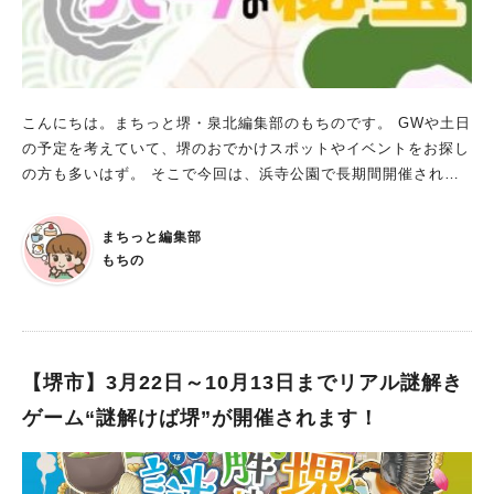
でのアクティビティも充実しています。 ハーベストの丘と言っ
たら『芝すべり』という方もいるかもしれませんね！ 事前に計
画して楽しむのももちろん最高です。 でも、そのとき『乗りた
い！』『やりたい！』と感じた気持ちのまま、好きに遊ぶことが
できるのもいいですよね。 URL： 遊具の詳細 準備をバッチリし
こんにちは。まちっと堺・泉北編集部のもちのです。 GWや土日
てGWのハーベストの丘を満喫！ ゴールデンウイークのおでかけ
の予定を考えていて、堺のおでかけスポットやイベントをお探し
スポットで、ハーベストの丘はやはり外せません！ 営業時間や
の方も多いはず。 そこで今回は、浜寺公園で長期間開催される
熱中症対策など、気をつけるべきこと・注意事項を確認して、思
イベントをご紹介します！ 謎解きイベント「マツの王子とバラ
いきり楽しみましょうね。 現金のみ利用できる施設も多いの
の秘宝」 日程：2025年４月５日（土）～6月1日（日） 受付時
で、多めに用意して行く方がいいでしょう。 準備万端にして、G
まちっと編集部
間：9：30～16：00 所要時間：約1～2時間 受付：浜寺公園管理
Wのハーベストの丘も満喫してくださいね。 なお、大変混雑す
もちの
事務所 参加費：500円 持ち物：スマートフォン 謎解きイベント
ることが予想されるので、それを考慮して行動するのも必要かも
とは、参加者が物語の主人公となり、与えられた謎を解き明かし
しれません。 ※画像は全て施設提供
ながら、物語を進めていく体験型のイベントです。 今回のスト
ーリーは、マツの王子と一緒にバラの秘宝を探す旅に出るという
もの。 スマートフォンを使っての謎解きなので、モバイルバッ
【堺市】3月22日～10月13日までリアル謎解き
テリーを持って行くと安心です。 ■注意事項は？ イベント参加
ゲーム“謎解けば堺”が開催されます！
中に万が一、事件、事故、盗難などが起こった場合は、自己責任
になります。また、器物損壊などで発生した損害については、参
加者個人の責任となります。納得した上で参加しましょう。 SN