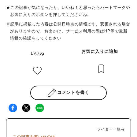
や、遊戯場周辺でのBBQはやめましょう。 浜寺公園内には、水
★この記事が気になったり、いいね！と思ったらハートマークや
道や炭捨て場、トイレもあります。 無料で利用できるバーベキ
お気に入りのボタンを押してくださいね。
ュー場で、ここまで設備が整っているのはありがたすぎます。
※記事に掲載した内容は公開日時点の情報です。変更される場合
浜寺公園でのバーベキューを楽しむ 先日、家族で浜寺公園での
がありますので、お出かけ、サービス利用の際はHP等で最新
バーベキューを楽しんできました。 我が家では、第2駐車場や第
情報の確認をしてください
3駐車場に車を止めて、その近くでバーベキューをするのが恒
例。 数時間ゆっくりしたらすぐに帰るので、良心的な駐車料金
お気に入りに追加
いいね
がうれしいです。 浜寺公園の豊かな緑の中でバーベキュー…と
っても気持ちがよくて最高です！ なお、直火禁止なので、バー
ベキューコンロを用意してくださいね。 ルールを守って楽しも
う 浜寺公園には、無料で1年中利用できるバーベキューエリアが
あります。 でも、無料で自由にバーベキューができるのは、当
たり前のことじゃありません…。 ゴミを持ち帰ったり火の取扱
コメントを書く
いに注意したり、最低限のマナーを心がけたいですね。 これか
らも浜寺公園でのバーベキューを楽しめるように、公園のルール
を守りましょう！
ライター一覧
この記事を書いたのは…