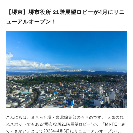
祝） 開催場所：堺駅・堺東駅周辺（さかい利晶の杜、シマノ自
転車博物館、堺伝匠館、鉄炮鍛冶屋敷 ほか） 参加費：無料 所要
【堺東】堺市役所 21階展望ロビーが4月にリニ
時間：約120～150分 推奨年齢：9歳以上 難易度：初級者～中級
ューアルオープン！
者向け 謎解きキット配布場所：さかい利晶の杜、シマノ自転車
博物館、堺駅観光案内所、堺東観光案内所 ほか 持ち物：LINEア
プリをダウンロードしたスマートフォン・タブレット端末が必要
クリア後：特典あり ※各施設の休館日及び営業時間にご注意く
ださい ※謎解きは、「さかい利晶の杜」または「シマノ自転車
博物館」よりスタートとなります この謎解きゲームは、LINE公
式アカウントを使って進めていきます。 そのため、LINEが入っ
たスマートフォンやタブレット端末が必須です。 バッテリー切
れには要注意なので、モバイルバッテリーを持って行くといいか
もしれませんね。 また、参加費は無料ですが、通信料や移動費
用は自己負担です。 シェアサイクルやレンタサイクル、阪堺電
車などを利用して、堺を周遊しながら楽しみましょう。 クリア
すると、クリア特典ノベルティや周辺施設で使えるクーポンがも
らえますよ！ 謎解けば堺のストーリーは？ ある日、堺が誇る伝
こんにちは。まちっと堺・泉北編集部のもちのです。 人気の観
説の鍛冶職人が忽然と姿を消したところから物語はスタート。
光スポットでもある“堺市役所21階展望ロビー”が、「MI-TE（み
この街で探偵事務所を営むあなたの元へ、師の失踪に動揺を隠せ
て）さかい」として2025年4月5日にリニューアルオープンしま