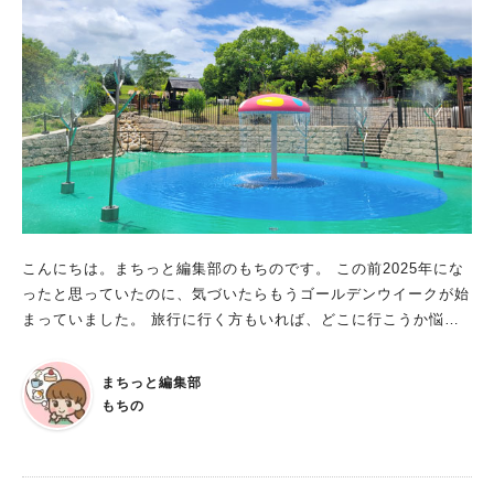
こんにちは。まちっと編集部のもちのです。 この前2025年にな
ったと思っていたのに、気づいたらもうゴールデンウイークが始
まっていました。 旅行に行く方もいれば、どこに行こうか悩ん
でいる方もいるでしょう。 今回は、堺市民にはお馴染みのおで
かけスポット『ハーベストの丘』の2025年GWの情報をまとめて
まちっと編集部
お届けします！ GWのハーベストの丘は特別営業時間！ ゴール
もちの
デンウィーク中は、営業時間やメニューが変更になるものがあり
ます。 GW中も、公式サイトで購入できる通常のチケットで入園
できます。 ■GW特別営業時間 4月26日(土)～5月2日(金)・6日