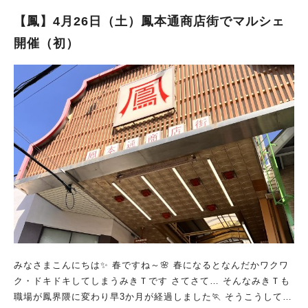
(火祝)→9：00～17：00(最終入園16：00) 5月3日(土)～5月5日
(月祝)→8：30～17：00(最終入園16：00) 2025年GWのハーベス
【鳳】4月26日（土）鳳本通商店街でマルシェ
トの丘は、通常より早く開園するのです！ これを知っていた
開催（初）
ら、いつもよりも長く遊べちゃいますよ。 ■5月3日(土)～6日
(火祝)のグルメ体験教室 5/3(土)～5/6(火祝)のグルメ体験教室
は、GW特別メニューで開催されるそう！ ハーベストの丘で人気
の“グルメ体験教室”は、事前予約はなく、当日の予約のみです。
メニューや予約開始時間等は後日発表されます。 GWからじゃ
ぶじゃぶ広場がスタート！ 日程：2025年4月26日(土)～9月28日
(日) 時間：10：00～15：00（最終入場14：30）※5/3(土)～5/5
(月祝)は9：00～15：00（最終入場14：30） 料金：無料 （ハ
ーベストの丘の入園料のみ必要） 場所：村のエリア・じゃぶじ
ゃぶ広場 ※画像は過去のもの 毎年大人気の『じゃぶじゃぶ広
場』が、2025年も4月26日から開催されますよ！ とても浅い親
水施設なので、小さいお子さんから大人までみんなで楽しむこと
ができます。 堺市内で、気軽に水遊びできるのは、ありがた
い…！ 着替えとタオルを持参して行ったら、じゃぶじゃぶ広場
みなさまこんにちは✨ 春ですね～🌸 春になるとなんだかワクワ
で一日はしゃぐのもアリですね。 公式サイト（☞ハーベストの
ク・ドキドキしてしまうみきＴです さてさて… そんなみきＴも
丘・じゃぶじゃぶ広場）の注意事項を確認して、熱中症対策をし
職場が鳳界隈に変わり早3か月が経過しました🏃 そうこうしてい
て楽しみましょう！ やっぱり動物とのふれあいも最高！ ハーベ