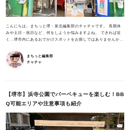
長期休みに訪れてみてはいかがでしょうか？
こんにちは。まちっと堺・泉北編集部のチャチャです。 長期休
みや土日・祝日など、何をしようか悩みますよね。 できれば近
く…堺市内にあるおでかけスポットをお探しではありませんか？
今回ご紹介するのは、そんな方におすすめの体験型施設。 南海
本線「七道駅」から徒歩10分ほどの場所に位置する“コンペイト
まちっと編集部
ウミュージアム堺”です！ コンペイトウミュージアム堺とは？ 営
チャチャ
業時間：9:00～17:00 所在地：大阪府堺市堺区南島町4-148-12
ポルトガルから海を渡ってやってきた、愛らしい形のお菓子「コ
ンペイトウ」。 日本の伝統的なお菓子としても、長年親しまれ
てきました。 そんなコンペイトウについて、深く知ることがで
きるスポットが、“コンペイトウミュージアム堺”です！ 製造工程
【堺市】浜寺公園でバーベキューを楽しむ！BB
や歴史は、DVDを見て楽しく学ぶことができます。 さらに、あ
Q可能エリアや注意事項も紹介
なただけのオリジナルコンペイトウまで作れちゃいます！ この
コンペイトウ手作り体験は、公式サイトでの予約が必要です。
プレミアム金平糖工房は1釜3,600円で、1釜で（お子様含めて）
最大3人まで体験できます。 ショップスペースには、かわいいカ