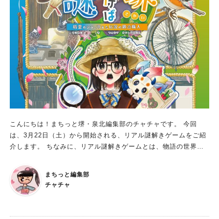
S等で謎解きの解答の公開はやめましょう。 ルールを守って、
安全に参加したいですね。 ■非日常的な体験で達成感を感じよ
う！ 普通に生活していたら、“ナゾ”に出会うことはなかなかない
かもしれません。 浜寺公園ならではの謎解きで、非日常的な没
入体験をしてみませんか？ 家族や友人と一緒に参加したら、仲
も深まるかも！？ ※写真は全て主催提供
こんにちは！まちっと堺・泉北編集部のチャチャです。 今回
は、3月22日（土）から開始される、リアル謎解きゲームをご紹
介します。 ちなみに、リアル謎解きゲームとは、物語の世界に
入り込んで謎を解きすすめる体験型のゲームイベントのこと。
参加者が、実際に頭と体を使って謎を解いていきます。 ご紹介
まちっと編集部
するリアル謎解きゲームは、春休みやGW、夏休み・シルバーウ
チャチャ
ィークも含まれる長期間での開催なので、ぜひチェックして予定
に入れてくださいね！ 謎解けば堺~精霊カジラと消えた伝説の鍛
冶職人~ 開催期間：2025年3月22日（土）～10月13日（月・