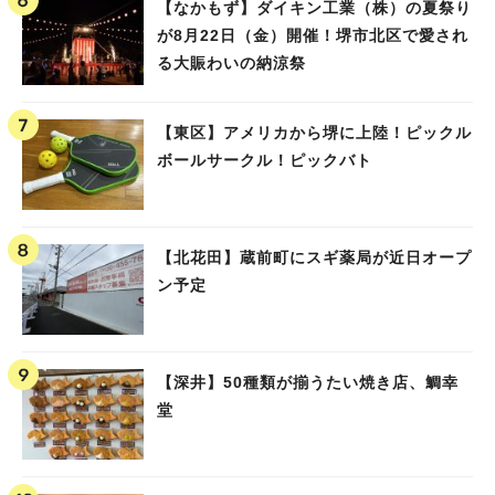
【なかもず】ダイキン工業（株）の夏祭り
が8月22日（金）開催！堺市北区で愛され
る大賑わいの納涼祭
【東区】アメリカから堺に上陸！ピックル
ボールサークル！ピックバト
【北花田】蔵前町にスギ薬局が近日オープ
ン予定
【深井】50種類が揃うたい焼き店、鯛幸
堂