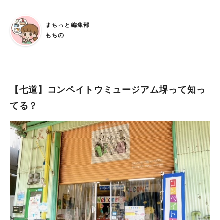
ない弟子の若者が駆け込んできます。 不可解な失踪事件に頭を
した！ 今回は、パワーアップした堺市役所の展望ロビーについ
悩ませるあなたの前に、突如として姿を現したのは「カジラ」と
て、詳しい情報をお届けします。 堺市役所 21階展望ロビーにつ
名乗る謎の精霊でした。 カジラはあなたに契約を持ち掛け
まちっと編集部
いて ■場所 MI-TEさかい（堺市役所 21 階展望ロビー） アクセ
て…。 伝説の鍛冶職人の失踪事件、謎の「精霊」。 調査を進め
もちの
ス：南海高野線｢堺東｣駅下車 南へ約 300 メートル ■施設につい
ることで明らかになっていく「人間関係」。 これは、堺の街を
て 開館時間：午前 9 時～午後 9 時 定休日：年中無休（堺市役
舞台にした、壮大な探偵物語です！ 堺の街に散りばめられた謎
所本庁舎の全館停電日を除く） 入場料金：無料 リニューアルし
を解き明かそう！ 堺の歴史や文化に触れながら、心躍る謎解き
たところ 「堺観光のゲートウェイ」という役割をさらに進化さ
体験ができるこのイベント。 堺の街を、いつもよりゆっくり歩
せ、堺の魅力を再発見できる場所となっています。 ■南東側 仁
【七道】コンペイトウミュージアム堺って知っ
いていたら、自分だけの発見もあるかもしれませんね。 もっと
徳天皇陵古墳の壮大な景色に加え、その大きさを実感できるよう
「謎解けば堺」について知りたいという方は、公式サイトも見て
てる？
なバナーや航空写真も展示しています。 ■南西側 展望ロビーか
みてください！ 当日は、通行の妨げになったり設備を傷つけた
ら市内の観光名所へのアクセスが一目でわかる立体模型や、堺の
りしないよう、一般的な注意事項を守りながら楽しんでください
誇る伝統産業を魅力的に描いた壁面イラストなどを通して、堺の
ね。 ※画像は全て主催提供
観光情報を分かりやすく伝えます。 MI-TEさかいにぜひお越し
ください！ 堺市役所の担当者の方に、展望ロビーがリニューア
ルすることについてお伺いしました。 「仁徳天皇陵古墳の眺望
はもちろんのこと、仁徳天皇陵古墳の雄大さをイラストで示した
展示や市内観光スポットへのアクセスが分かる立体模型を新たに
設置し、より堺の魅力を感じられる場所になりましたので、ぜひ
お越しください。」 この機会に、ゴールデンウイーク（GW）や