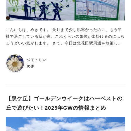
こんにちは、めきです。 先月まで少し肌寒かったのに、もう半
袖で過ごしている我が家。これくらいの気候が出掛けるのにはち
ょうどいい気がします。 さて、今日は北花田駅周辺を散策して
いると5月5日(月・祝)にアコースティックライブが開催されると
の知らせが。 場所は常磐文化センターで、開場は12:30、開演は
ジモトミン
13:00となっております。 ついつい口ずさんでしまう懐かしいメ
めき
ロディーが流れてくるかもしれませんね。
【泉ケ丘】ゴールデンウイークはハーベストの
丘で遊びたい！2025年GWの情報まとめ