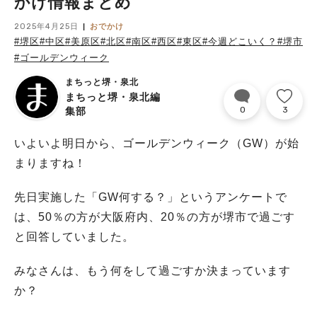
かけ情報まとめ
2025年4月25日
おでかけ
#堺区
#中区
#美原区
#北区
#南区
#西区
#東区
#今週どこいく？
#堺市
#ゴールデンウィーク
まちっと堺・泉北
まちっと堺・泉北編
0
3
集部
いよいよ明日から、ゴールデンウィーク（GW）が始
まりますね！
先日実施した「GW何する？」というアンケートで
は、50％の方が大阪府内、20％の方が堺市で過ごす
と回答していました。
みなさんは、もう何をして過ごすか決まっています
か？