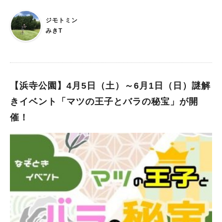
たら、 ここ鳳で「ワクワク・ドキドキ」な新情報をキャッチ👀👂
ストの丘では、本当にたくさんの動物たちと触れ合えるのが魅力
✨ 4月26日（土）10：00～17：00 ＪＲ鳳駅すぐの「鳳本通商店
ですよね！ 入場は無料のエリアも多く、気軽に立ち寄れるのが
ジモトミン
街」にて 「初」となるマルシェが開催されるそうなんです！ 雑
うれしいポイント。 さらに、エサを買って動物たちにあげる体
みきT
貨店やキッチンカー、親子で楽しめるワークショップなど 約3０
験は、子どもから大人まで楽しめますよ。 整理券配布のもの
を超えるお店が商店街に集結するとの事です❣（30店舗ってお祭
や、直接行って支払いをするものもあるので、行きたい場所は要
りみたい～） 「初」って聞いたらなんだかワクワクする～✨
チェック！ 支払い方法は現金のみの場合もあるので、多めに現
金を持って行くといいかもしれませんね。 URL： 動物について
【浜寺公園】4月5日（土）～6月1日（日）謎解
の詳細 シルバニアパークを満喫するのも◎ 入場料にプラス700
円（3歳以上）で、シルバニアパークⒸ EPOCHに入場できま
きイベント「マツの王子とバラの秘宝」が開
す。※支払いは現金のみ まるでシルバニアの世界に入り込んだ
催！
ような、ゆめかわいい空間が広がっています！ さらに、オリジ
ナルフードや手作り体験まで楽しめます。 ハーベストの丘のク
ラフト体験教室では、シルバニアファミリーの可愛らしい女の子
たちのドレスを手作りできる「シルバニアファミリー ドレスデ
コレーション」が毎日開催されています！ 人形もセットになっ
ているので、完成したドレスを着せてすぐに遊べるのも注目ポイ
ントです。 開催時間：毎日随時受付（10：00～16：00最終）
所要時間：約30分 料金：1,500円（税込） URL：クラフト体験
教室 アクティビティも充実 みんなが夢中になれる、大自然の中