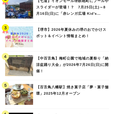
【七道】イオンモール堺鉄砲町にプールや
スライダーが登場！？ 7月25日(土)～8
月16日(日)に「赤レンガ広場 Kid's
Water PARK 2026」が開催
【堺市】2026年夏休みの堺のおでかけス
ポット＆イベント情報まとめ！
【中百舌鳥】梅町公園で地域の夏祭り「納
涼盆踊り大会」が2026年7月26日(日)に開
催！
【百舌鳥八幡駅】焼き菓子店「夢・菓子舗
環」2025年12月オープン