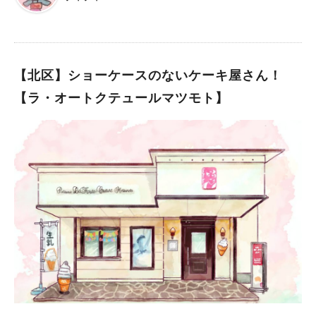
んは特別です。その魅力にすっかり心を奪われ、今では記念日に
はそこのケーキを選んでいます。 今回は、何度でも訪れたくな
る、とっておきのケーキ屋さんについてご紹介！ パティスリー
レタンセル 最寄り駅：堺市駅 営業時間：11：00〜20:00(売切れ
次第閉店) 定休日：不定休 店内カウンター3席有 阪和線の堺市駅
【北区】ショーケースのないケーキ屋さん！
から、徒歩1分ほどの場所に位置する「パティスリーレタンセ
【ラ・オートクテュールマツモト】
ル」。 昔ながらの街並みのなか、突然、フランスを感じさせる
ようなオシャレなお店が現れます。 店内に入るとまず目に入る
のが、色とりどりのケーキが美しく並ぶショーケース。 個性あ
ふれるオリジナルのケーキから、伝統的なスイーツまでそろって
おり、見ているだけでワクワクしてきます。 オーナーシェフの
今井さんは、南大阪の出身だそう。初めて働いたお店が堺にあっ
たこと、人が多くて活気のある街であることなどから、この堺に
お店を構えたと言います。 堺の地が、こんなにも素敵なパティ
スリーとの出会いをくれたことに、感謝しかないです！ おすす
めケーキをいただきます 今回は、今井さんおすすめのケーキ
と、定番のシャンティ・セゾン、シュークリームを購入しまし
た。 シュークリームは人気商品の1つで、まとめ買いする方もい
るので、早々に売り切れてしまうこともあるのだとか。 私も、
レタンセルのシュークリームが大好きです！ 濃厚だけれど軽い