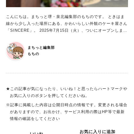
こんにちは。まちっと堺・泉北編集部のもちのです。 ときはま
線から少し入った場所にある、かわいらしい外観のケーキ屋さん
「SINCERE」。 2025年7月15日（火）、ついにオープンしまし
た！ 5月に、堺っ子のオーナーパティシエ・宮野さんにインタビ
ューさせていただいた記事はこちら。 今回は、お店に買い物に
まちっと編集部
行った様子と、実際にケーキを食べる様子をお届けします！ ケ
もちの
ーキ屋「SINCERE（サンセール）」 ■住所：大阪府堺市北区百
舌鳥梅町３丁２１−１７ ■定休日：毎週水曜日 ■営業時間：10～
19時 茶色い外観に白い文字や、オシャレなロゴがかわいすぎる
ケーキ屋さん、「SINCERE（サンセール）」。 さっそく買い物
の列に並ぶと、スタッフの方が冷たいレモネードを渡してくれま
★この記事が気になったり、いいね！と思ったらハートマークや
した。暑いのでありがたい……！ 店内も落ち着いた色合いで、
お気に入りのボタンを押してくださいね。
ショーケースのケーキがより輝いて見えますね。 ケーキはどん
※記事に掲載した内容は公開日時点の情報です。変更される場合
どん売れていきますが、奥の厨房で仕上げが行われ、随時補充さ
がありますので、お出かけ、サービス利用の際はHP等で最新
れていました。 注文からお会計、受け取りまでもとってもスム
情報の確認をしてください
ーズで、ストレスなく買い物ができましたよ。 「SINCERE」の
ケーキをいただきます！ 写真映えする、色とりどりのケーキ。
お気に入りに追加
いいね
わたしは、マンゴータルト（税込756円）をいただきました。 見