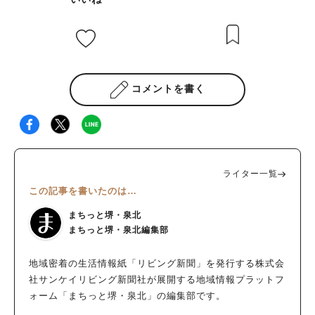
た目から分かる、たっぷりのったフレッシュなマンゴー。マンゴ
ー好きにはたまりません。 フルーツが文句なしのおいしさなの
で、ケーキのおいしさを底上げしています。 外はサックリ中は
しっとりしたタルト生地に、カスタードクリーム、マンゴーとい
うシンプルな構成で、マンゴーの芳醇な香りと甘みを最大限に引
コメントを書く
き出したタルトです。 ひと口食べると、タルト生地のサクサク
とした食感が心地よく、その後に続くしっとりとした中の生地が
口の中でとけていきます。 主役のマンゴーは、完熟した甘みが
最高。 口に入れた瞬間に広がるトロピカルな香りと、とろける
ような舌触り、そして凝縮された濃厚な甘みが、カスタードクリ
ライター一覧
ームやタルト生地と見事に調和します。 それぞれの素材の良さ
この記事を書いたのは…
が際立ち、一口ごとに幸せな気分にさせてくれる逸品です。 中
百舌鳥に地域に根差したケーキ屋開店！ 中百舌鳥駅から徒歩10
まちっと堺・泉北
分ほどの場所にある、パティスリー「SINCERE（サンセー
まちっと堺・泉北編集部
ル）」。 素材の旨みを感じられるスイーツが揃ったお店です。
オーナーパティシエ宮野さんの確かな腕前と人柄の良さで、堺の
地域密着の生活情報紙「リビング新聞」を発行する株式会
人に愛されるお店になる予感！ 誕生日や記念日だけではなく、
社サンケイリビング新聞社が展開する地域情報プラットフ
ちょっとしたご褒美に買い物に行ってはいかがでしょうか？
ォーム「まちっと堺・泉北」の編集部です。