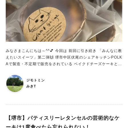
みなさまこんにちは～^^💕 今回は 前回に引き続き 「みんなに教
えたいスイーツ」第二弾🙌 堺市中区伏尾のシェアキッチンPOLK
Aで製造・不定期で販売をされている ベイクドチーズケーキと焼
き菓子の「Chat beige（シャベージュ）」さんです～^^💕 こち
らのベイクドチーズケーキ、 しっとり濃厚、且つ「量」がちょ
ジモトミン
うどいいのです✨ チーズケーキって 食べ進んだら「重っ…もう
みきT
いらない...」ってなった経験はないですか(〃艸〃) こちらのチー
ズケーキはそんな心配ご無用～♬ むしろ「もう1個…😋」となる
ような優しい甘さのチーズケーキなんです～＾＾
【堺市】パティスリーレタンセルの芸術的なケ
ーキは1度食べたら忘れられない！