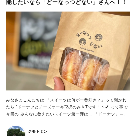
能したいなら「どーなっつどない」さんへ！！
みなさまこんにちは 「スイーツは何が一番好き？」って聞かれ
たら ”ドーナツとチーズケーキ”2択のみきTです＾＾💕 って事で
今回の みんなに教えたいスイーツ第一弾は… 「ドーナツ」～🍩
✨ みきTイチ押し！ 堺市中区伏尾のシェアキッチンPOLKAで製
造・販売をされている 手作りドーナツ「どーなっつどない」さ
ジモトミン
んをご紹介したいと思います🙌 ネーミングセンスも抜群な上 こ