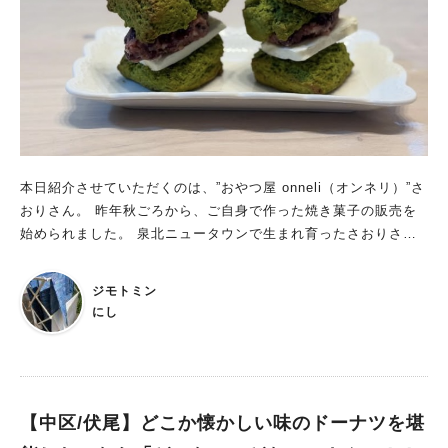
本日紹介させていただくのは、”おやつ屋 onneli（オンネリ）”さ
おりさん。 昨年秋ごろから、ご自身で作った焼き菓子の販売を
始められました。 泉北ニュータウンで生まれ育ったさおりさん
が 幼少の頃、学校から帰るとお母さんがホットケーキやスイー
トポテトを作って 待っていてくれたそうです。 「お店のような
ジモトミン
綺麗なお菓子じゃないけれど、 お母さんの愛情がこもっていて
にし
特別おいしかった」と振り返ります。 その影響か、自分でもお
菓子を作る事が好きでよく作っていたそう。
【中区/伏尾】どこか懐かしい味のドーナツを堪