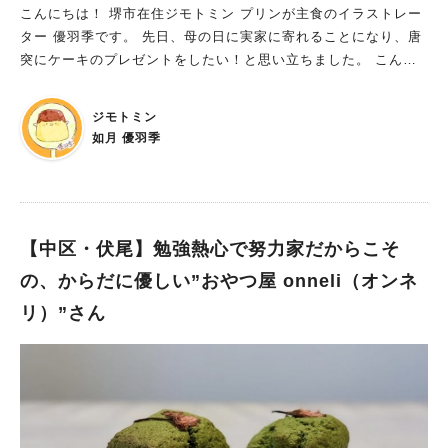
こんにちは！ 堺市在住ジモトミン プリンが主食のイラストレー
食感のクリームが絶品で、ザクザクのシュー皮と相性バツグンな
ター 優羽季です。 先日、母の日に実家に寄れることになり、唐
のですよ。 艶やかなグラサージュキャラメルのコーティングが
突にケーキのプレゼントをしたい！と思い立ちました。 こんな
美しいニルヴァナは、皮ごと食べられる国産バナナを使用した、
時に連絡するお店はひとつ こだわりのクリーム・生地で胸やけ
チョコレートケーキ。 お菓子の大会で優勝したケーキをアレン
体質の私がいくらでも食べられるとっておきのおすすめケーキ屋
ジして作った、お店自慢の逸品です。 レタンセルのケーキは、
ジモトミン
さん 『ラ・オートクテュールマツモト』をご紹介します！
一口食べるとその上品なおいしさに感動し、毎回高い満足感を得
如月 優羽季
られます。 誕生日や特別なイベントの前に「レタンセルのケー
キにしよう！」と決めるだけで、買いに行く前からワクワクして
くるのです。 そして、期待を超えるおいしさに、いつも幸せな
気持ちになります。 何度でも訪れたいお店 パティスリーレタン
【中区・伏尾】勉強熱心で努力家だからこそ
セルは、 お店の作りから、洋菓子の見た目や味まで、何度も訪
れたくなる魅力がいっぱい。 この場所を目的地に、堺市駅を訪
の、からだに優しい”おやつ屋 onneli（オンネ
れてみるのもいいかもしれませんよ。
リ）”さん