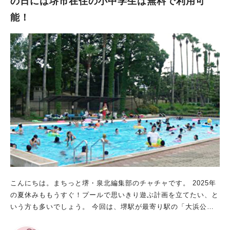
の日には堺市在住の小中学生は無料で利用可
スライダー」や、とんだり滑ったりできるぷにぷにの「バブルヒ
能！
ル」、水位40センチまでの「子どもプール」など、小さなお子さ
んから大人まで楽しめる設備がそろっています。さらに、夏気分
を盛り上げる「ビーチスポーツコート」も！ これは、楽しい夏
が始まる予感がしますね。 堺市内でプールを楽しめるのは最
高！ 堺市内でプールを楽しめる最高のスポット、「浜寺公園プ
ール」をご紹介しました。 2025年7月12日（土）には、本格的
に営業がスタート。 家族や友達と気軽に水遊びを楽しめる場所
なので、ぜひ行ってみてくださいね。 行く前には注意事項を確
認し、「子どもから目を離さない」など、係りの方の指示に従っ
て安全に楽しみましょう。 ※画像は全て施設提供
こんにちは。まちっと堺・泉北編集部のチャチャです。 2025年
の夏休みももうすぐ！プールで思いきり遊ぶ計画を立てたい、と
いう方も多いでしょう。 今回は、堺駅が最寄り駅の「大浜公園
プール」をご紹介します。 さらに、“堺市民限定のお得な情報”も