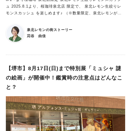
カラフル★マイギター 開催日程：7月19日（土）～9月15日
ュ 2025.8.1より、桜珈琲泉北店 限定で、 泉北レモン生絞りレ
（月・祝）の土・日・祝 時間：＜土曜日＞ ①12時40分から ②1
モンスカッシュ を楽しめます♪ （※数量限定、泉北レモンがな
4時20分から＜日曜・祝日＞ ①10時40分から ②11時50分から③
くなり次第終了です。） ふんだんに生の 泉北レモン の果汁を搾
13時50分から ④15時から 参加料：400円 定員：各回16名 ギタ
りこみ、 贅沢な輪切りレモン🍋 そのままストレートでも、 ま
ーの形をした板に、好きなイラストを自由に描いて、自分だけの
泉北レモンの街ストーリー
た、ついてるシロップでお好みの味に仕上げて飲むこともできま
デザインに仕上げられる、「カラフル★マイギター」。 最後に
苅谷 由佳
す！ 泉北レモン農家 の苅谷が栽培する、 大阪エコ農産物「農薬
輪ゴムを張って、軽くはじけば…あっという間に“手作り楽器”の
化学肥料不使用」の泉北レモン。 輪切りレモンもぜひ、食べて
完成です！ 見た目も音も、世界にひとつだけのオリジナルギタ
ください。 桜珈琲の落ち着いた庭園を見ながら、 爽やかな泉北
ーが作れますよ。 ■昔懐かしい飴細工体験 日程：8月10日、24
レモン生絞りレモンスカッシュを飲んで、 ゆったりと暑い夏の
日(日) 時間：①11時から②13時から③14時から④15時から 参加
ひと時を過ごしませんか。 ・・・・・・・・・ 桜珈琲様HP htt
【堺市】8月17日(日)まで特別展「ミュシャ 謎
料：500円 対象：小学生以上 定員：各4名 縁日にタイムスリッ
ps://www.sakura-coffee.jp/publics/index/31?detail=1&b_id=2
プしたような気分で体験できる、飴細工のワークショップが登
の絵画」が開催中！鑑賞時の注意点はどんなこ
181&r_id=66 【数量限定】 泉北レモンは、堺市南区で収穫され
場！ 職人技が光る、懐かしくも美しい飴細工を、自分の手で形
と？
る皮まで使える安心安全なレモン。 みかんと同じ糖度（9～10）
づくってみませんか？ 日本の伝統文化に触れる、ちょっと特別
があり、さわやかな香りと酸味の中に、やさしいマイルド感が特
なひとときになるでしょう。 ■宇宙体験工作ワークショップ 日
徴。 苗木の時から薬を一切使わず、「大阪府認証のエコ農産
程：8月15日(金) 時間：①11時から②13時30分から 参加料：無
物」の一番レベルの高い、 「農薬・化学肥料不使用」のレモン
料 定員：各20組（お子さん1名と保護者） 雨の日にスーパーで
です。 そんなプレミアムなレモンを贅沢に使用した期間限定ド
もらう、❝かさ袋❞を使った「かさ袋ロケット」を作るワークショ
リンク。 暑い夏の日に、心も体もリフレッシュしてくれる一杯
ップです。 長い距離を飛ばすための工夫の仕方が、楽しみなが
をお愉しみください。 ・・・・・・・・ 泉北レモンの街ストー
ら学べる！？ ■えらべる工作ワークショップ 開催期間：8 月19