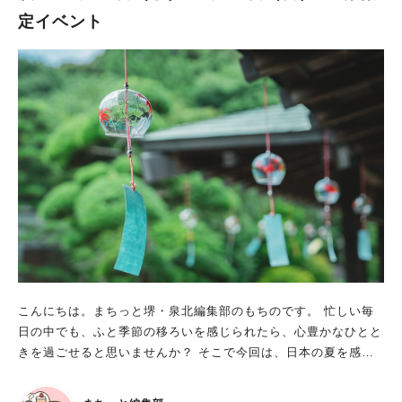
して、さまざまな企画展示が行われています。 2025年8月17日
定イベント
(日)までは、特別展「ミュシャ 謎の絵画」が開催中。 ■ミュシャ
の油彩画《クオ・ヴァディス》の謎に迫る チェコ出身の芸術家
アルフォンス・ミュシャが、パリでの活動を終える頃に描いた大
作が、《クオ・ヴァディス》だそうです（1903〜1904年制作、
後に1920年に加筆）。 1979年に発見されるまで長く行方不明だ
った《クオ・ヴァディス》。本展では、その作品の全貌や謎に迫
っています。 ■「堺緞通」で織られた《クオ・ヴァディス》 堺
アルフォンス・ミュシャ館では、2021年から堺伝統の手織り技
術「堺緞通（だんつう）」を用いて、ミュシャの名作《クオ・ヴ
ァディス》を織り上げる壮大なプロジェクトに取り組んできたと
いいます。 そしてこのたび、約2年10か月の歳月をかけて作られ
た堺緞通版《クオ・ヴァディス》が、特別展「ミュシャ 謎の絵
画」にて公開されています。 ミュシャの絵画《クオ・ヴァディ
ス》と、完成した堺緞通は、並べて展示されていました。同じモ
チーフでありながらも、それぞれが異なる表情を見せてくれま
こんにちは。まちっと堺・泉北編集部のもちのです。 忙しい毎
す。 堺緞通に、実際に触れられるエリアもありました。 娘は、
日の中でも、ふと季節の移ろいを感じられたら、心豊かなひとと
柔らかな色使いや華やかな印象から、女性の絵を『かわいい！』
きを過ごせると思いませんか？ そこで今回は、日本の夏を感じ
と言って喜んで見ていました。 そして、２階ミュージアムショ
られる、風流なイベントをご紹介！ 癒やされること間違いなし
ップで、『思い出に…！』と、メモ帳を購入。 娘なりに楽しん
のおでかけスポットなので、ぜひチェックしてくださいね。 日