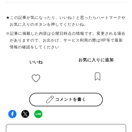
を解き明かそう！ 堺の歴史や文化に触れながら、心躍る謎解き
体験ができるこのイベント。 堺の街を、いつもよりゆっくり歩
いていたら、自分だけの発見もあるかもしれませんね。 もっと
★この記事が気になったり、いいね！と思ったらハートマークや
「謎解けば堺」について知りたいという方は、公式サイトも見て
お気に入りのボタンを押してくださいね。
みてください！ 当日は、通行の妨げになったり設備を傷つけた
※記事に掲載した内容は公開日時点の情報です。変更される場合
りしないよう、一般的な注意事項を守りながら楽しんでください
がありますので、お出かけ、サービス利用の際はHP等で最新
ね。 ※画像は全て主催提供
情報の確認をしてください
お気に入りに追加
いいね
コメントを書く