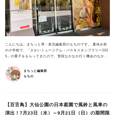
リー https://senboku-lemon.net/
日（火）～21日（木） 時間：①10時40分から②11時50分から③
13時50分から④15時から 参加料：500 円 定員：各24名 大好評
の工作ワークショップが、今年の夏休みに特別企画として再登
場！ 選べるクラフトは全6種類です。 どれを選んでも、創作の
楽しさがぎゅっと詰まった体験が待っていますよ。 劇場では
「マジシャンアミティーの愉快なマジックショー」！ 日程：8月
11日（月祝） 時間：①13時から②14時30分から 定員：各回200
こんにちは。まちっと堺・泉北編集部のもちのです。 夏休み前
名 子どもたちのために登場する特別なマジシャンアミティー！
の小学校で、「さかいミュージアム・パス＆スタンプラリー202
目の前でくり広げられる手品に、笑いとワクワクが止まらない！
5」の冊子をもらってきたので、普段なかなか行く機会のなかっ
ビッグバンだけのマジックも！？ 魔法のようなステージショー
た❝堺 アルフォンス･ミュシャ館❞に行くことにしました。 美術
です。 2025年の夏休みもビッグバンへ！ 2025年夏のビッグバ
館初挑戦の娘と、美術作品素人の私でしたが、とても充実した時
ンのイベント情報をまとめてご紹介しました。 ワクワクの企画
まちっと編集部
間を過ごせたので、その様子をご紹介します！ 副館長さんに教
が盛りだくさんのビッグバンへ、ぜひ行ってみてくださいね。
もちの
えてもらった、鑑賞時の注意点もお伝えしますよ。 特別展「ミ
※画像はすべて施設提供
ュシャ 謎の絵画」 開催期間：2025年4月20日(日)～8月17日(日)
開館時間：9時30分～17時15分（入館は16時30分まで） 休館
日：月曜日（8月12日は開館） 特別展観覧料：一般900円/高校・
大学生550円/小・中学生150円 JR阪和線 堺市駅直結、ベルマー
【百舌鳥】大仙公園の日本庭園で風鈴と風車の
ジュ堺弐番館にある❝堺 アルフォンス･ミュシャ館❞。 年間を通
演出！7月23日（水）～9月21日（日）の期間限