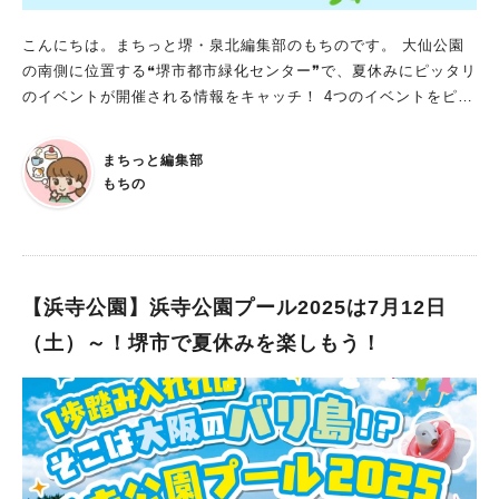
りで、館内を“探索”してみてください。 いかがでしょうか？静か
にマナーを守って、自分の一番を探すように、のんびり鑑賞を楽
こんにちは。まちっと堺・泉北編集部のもちのです。 大仙公園
しめばいいのですね！ 夏休みは芸術に触れるチャンス！ 夏休み
の南側に位置する❝堺市都市緑化センター❞で、夏休みにピッタリ
は、ミュシャ館で芸術に触れるチャンス。 館内ではさまざまな
のイベントが開催される情報をキャッチ！ 4つのイベントをピッ
企画展が開催されており、作品の世界をじっくりと楽しめます。
クアップしてご紹介するので、ぜひ、自分に合うイベントを見つ
来館する際は、マナーやルールを守って、心落ち着く優雅な時間
けてくださいね。 ポピアンサマーチャレンジ2025 期間：2025
をお過ごしください。 ぜひ、お気に入りの一枚を見つけてくだ
まちっと編集部
年7月21日(月祝)～8月31日(日) 対象者：中学生以下 参加費：無
さいね！
もちの
料 今年も大人気の「ポピアンサマーチャレンジ」が開催。 セン
ター内に用意されたミッションに挑戦してスタンプを集めれば、
素敵なプレゼントがもらえちゃいます！ クイズに答えたり、ス
タッフと会話してスタンプをゲットしたりなど、楽しみながら参
加できる内容が盛りだくさん。 家族や友だちと一緒に、夏なら
【浜寺公園】浜寺公園プール2025は7月12日
ではのワクワク体験を楽しもう！ スプリンクラーで体をクーラ
（土）～！堺市で夏休みを楽しもう！
ー 期間：2025年7月21日(月祝)～8月31日(日)※雨天中止 時間：
10時～11時 参加費：無料 芝生広場で、楽しい水遊びができま
す。 びしょ濡れになる可能性もあるので、着替え必須！ やって
みようSDGs！キッズフリーマーケット 日程：2025年8月11日
（月祝） 時間：14時～15時 参加費：無料 ※出店ブースは満員
読み終えた本やマンガ、使わなくなったおもちゃなど、小学生た