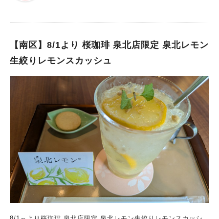
日本地図っておもろいやん-ええやん！発見MAP」 開催期間：20
25年7月15日（火）～11月24日（月・振替休日） 開館時間：10
時～17時（入館は16時30分まで） 休館日：月曜日（祝休日の場
合は翌火曜日）※夏休み期間は月曜日も開館 ※その他休館日はビ
【南区】8/1より 桜珈琲 泉北店限定 泉北レモン
ッグバンのホームページをチェックしてください 入館料：大人
生絞りレモンスカッシュ
1,100円、小・中学生800円、幼児（3歳以上）600円、幼児（3
歳未満）無料 この夏、堺市立ビッグバンでは、館全体を使った
特別企画展「–日本地図っておもろいやん– ええやん！発見MA
P」を開催！ 日本地図をテーマに、動画やクイズを通して楽しく
学べる体験がいっぱいです。 1階のミュージアムショップでは、
地図にまつわるおもちゃやグッズが勢ぞろい。 地理がもっと身
近になるアイテムが見つかるかも？ 夏休み限定の工作ワークシ
ョップでは、6種類のクラフトから自分で選んで作ることが可
能。 館内全体で、日本地図の魅力を感じられるイベントになっ
ています。 夏もワークショップ盛りだくさん！ 開催日当日、1
階イベント受付にて先着順に申し込みができる、ワークショッ
プ。 夏休み中は、工作ワークショップの種類も多くなってい
て、きっと作りたいものが見つかるはず！ 各回定員があるの
で、気になるものは、早めに受付することをおすすめします。 ■
8/1～より桜珈琲 泉北店限定 泉北レモン生絞りレモンスカッシ