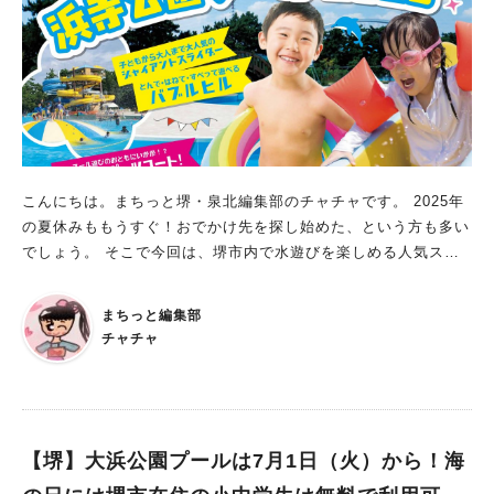
ちが自ら考えて商品を販売するフリマイベントを開催されます。
値段を決めたり、お客様とやりとりしたりと、実際にお店を運営
することで、子どもたちはお金の大切さやコミュニケーションの
コツを自然と学べるそうです。 さらに、1ブース100円の出店料
は「堺市はなみどり基金」に全額寄附され、堺市の美しい花や緑
を守る活動に役立てられます。 出店ブースは満員ですが、お買
い物は誰でも参加できるので、ぜひ個性あふれるお店に行ってみ
てくださいね。 夏まつり 日程：2025年8月16日（土） 時間：2
こんにちは。まちっと堺・泉北編集部のチャチャです。 2025年
0時まで夜間開園予定 入場料：無料 ※支払いが必要な店舗もあ
の夏休みももうすぐ！おでかけ先を探し始めた、という方も多い
ります ※一部事前予約あり ※2025年度 堺市と関西大学との地域
でしょう。 そこで今回は、堺市内で水遊びを楽しめる人気スポ
連携事業 夜の植物園で、わくわくする夏まつりに参加できま
ット「浜寺公園プール」をご紹介します。 浜寺公園プール2025
す！ 堺市都市緑化センターで夏の思い出づくり！ 夏にぴったり
期間：2025年7月12日（土）～8月24日（日）、8月30日
のイベントが盛りだくさんの、❝堺市都市緑化センター❞。 この
まちっと編集部
（土）、8月31日(日)※期間中無休 【7月5日（土）、7月6日
他にも、夏休みのイベントを企画されているとのこと！ また、
チャチャ
（日）はプレオープン】 営業時間：9時30分～18時 （※入場は1
イベント時以外、緑化ホールが自習コーナー（7/23〜8/23）にも
7時まで、遊泳は17時30分まで ※日曜日・祝日、お盆（8月13
なっているそうです。 ぜひ、夏休みにおでかけの計画をしてみ
日～8月16日）は9時開場） 料金：大人950円、中学生520円、4
てくださいね。 ※画像はすべて施設提供
歳～小学生320円、【団体割引】30名以上で3割引 ■スライダー
から子どもプールまで！ 今年も、浜寺公園プールのオープンが
【堺】大浜公園プールは7月1日（火）から！海
決定！ 浜寺公園プール2025には、毎年大人気の「ジャイアント