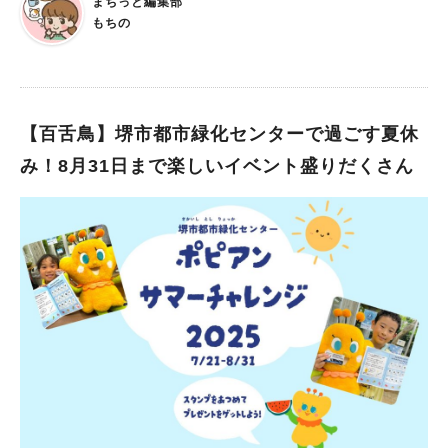
まちっと編集部
でいたので、よかったです。 ■2025年8月23日（土）からは特別
本庭園「風鈴と風車」 場所：大仙公園 日本庭園 休憩舎 開催期
もちの
展「ミュシャと夢二」が開催 開催期間：2025年8月23日（土）
間：2025年7月23日（水）～9月21日（日） 時間：開園時間内
～11月30日(日) 開館時間：9時30分～17時15分（入館は16時30
参加料：無料（※別途入園料が必要） 大仙公園・日本庭園の休
分まで） 休館日：月曜日（休日の場合と9月22日は開館） 特別
憩舎に、風鈴と風車が飾られる、このイベント。 涼しい風が吹
展観覧料：一般900円/高校・大学生550円/小・中学生150円 特
き抜ける日本庭園で、風鈴の澄んだ音がちりん、ちりんと響き渡
別展「ミュシャ 謎の絵画」は、8月17日で終了してしまいます
ります。 また、色とりどりの風車がくるくると回る様子は、と
【百舌鳥】堺市都市緑化センターで過ごす夏休
が、2025年8月23日（土）からは特別展「ミュシャと夢二」が開
ても華やかです。 まさに、五感で感じる日本の夏。 「風鈴と風
み！8月31日まで楽しいイベント盛りだくさん
催されるそうです。 ワークショップやトークイベントも開催予
車」は、訪れる人々が癒される、風情豊かなひとときを演出しま
定なので、来館前には公式サイトをチェックしてくださいね。
す。 日本の夏を肌で感じる 日本庭園の休憩舎に飾られる「風鈴
鑑賞時の注意点は？ 堺市内に❝堺 アルフォンス･ミュシャ館❞と
と風車」は、日本の夏を肌で感じることができる演出です。 風
いう場所があり、貴重な芸術に触れられるチャンスが身近にある
鈴や風車の音色に耳を傾けて、日本庭園の風景を眺めてはいかが
ことは喜ばしいですよね。 でも、なかなか美術館に行く機会が
でしょうか？ 入園料だけで楽しむことができるので、ぜひ訪れ
ない方にとっては、振舞い方がわからず、緊張すると思います。
てみてくださいね。 ※画像は全て施設提供
そこで今回は、副館長さんに、鑑賞時のポイントをお伺いしまし
た。 お子さんの鑑賞時の注意点は以下の通り。 美術品は貴重な
ものなので、許可されているもの以外は触ったり写真を撮ったり
してはいけません。 もちろん館内では、走ったりふざけたりし
てはＮＧです。 他の人の鑑賞のじゃまになるので、お話しは
「ないしょ話しモード」で。 一番のお気に入り作品を探すつも