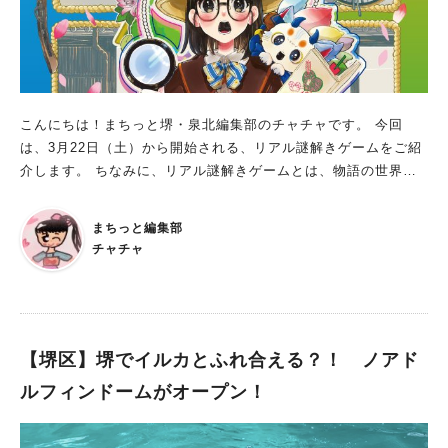
こんにちは！まちっと堺・泉北編集部のチャチャです。 今回
は、3月22日（土）から開始される、リアル謎解きゲームをご紹
介します。 ちなみに、リアル謎解きゲームとは、物語の世界に
入り込んで謎を解きすすめる体験型のゲームイベントのこと。
参加者が、実際に頭と体を使って謎を解いていきます。 ご紹介
まちっと編集部
するリアル謎解きゲームは、春休みやGW、夏休み・シルバーウ
チャチャ
ィークも含まれる長期間での開催なので、ぜひチェックして予定
に入れてくださいね！ 謎解けば堺~精霊カジラと消えた伝説の鍛
冶職人~ 開催期間：2025年3月22日（土）～10月13日（月・
祝） 開催場所：堺駅・堺東駅周辺（さかい利晶の杜、シマノ自
転車博物館、堺伝匠館、鉄炮鍛冶屋敷 ほか） 参加費：無料 所要
【堺区】堺でイルカとふれ合える？！ ノアド
時間：約120～150分 推奨年齢：9歳以上 難易度：初級者～中級
ルフィンドームがオープン！
者向け 謎解きキット配布場所：さかい利晶の杜、シマノ自転車
博物館、堺駅観光案内所、堺東観光案内所 ほか 持ち物：LINEア
プリをダウンロードしたスマートフォン・タブレット端末が必要