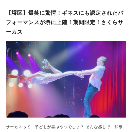
スイカをあげることはできません カピバラたちの熱中症対策
水の詳細 日程：2025年4月26 (土) ～9月30日 (火) ※平日・土
に、好物でもあるスイカをプレゼントするのだそう！ 大好きな
日祝も毎日運用中 時間：11時～17時 場所：イオンモール堺北花
【堺区】爆笑に驚愕！ギネスにも認定されたパ
スイカに夢中でかぶりつくカピバラは、かなり癒し効果が高く
田1階 屋外広場（10番出入口外） ※メンテナンスや天候・強風
フォーマンスが堺に上陸！期間限定！さくらサ
て、見ているだけで優しい気持ちになるでしょう。 夏の風物詩
で休止する場合があります ■イベントの様子 場所は10番出入口
ーカス
とも言えるスイカを楽しむカピバラちゃん、見に行ってみてはい
の外にある一角。こちらに、特設の噴水ひろば作られています。
かがでしょうか？ 夏に雪！？降雪イベント 開催：2025年8月9日
着替える場所はないので、濡れてもOKな格好で入るようにして
(土)～11日(月祝) ※時間未定 料金：観覧無料 ※雨天中止 ※降
くださいね。 「濡れた状態で館内に入らない」「熱中症対策を
雪時間は約30分間 真夏のハーベストの丘で、まさかの雪体験！
する」「走るなどの危険行為はしない」といった注意事項を守っ
『降雪イベント』が開催予定です。 降ってくる雪や積もった雪
て楽しみましょう！ また、このパレット噴水、保護者の方のこ
に触れる時間は、子どもから大人まで、誰もが大はしゃぎするで
ともしっかり考えられています。 噴水の横にはテントが設営さ
しょう。 夏の暑さで火照った体を、ひんやり冷たい雪でクール
れており、日除けをしながら見守ることができますよ！ 他にも
ダウンさせましょう。 積もった雪は、とけるまで自由に遊べち
ひんやりできる仕掛けが満載！ 2025年夏のイオンモールでは、
ゃいます！ 毎年大人気のじゃぶじゃぶ広場も！ 日程：2025年4
涼しく過ごす「クールシェア」という取り組みをしているそう。
月26日(土)～9月28日(日) 時間：10：00～15：00（最終入場1
イオンモール堺北花田でも、買い物中にひんやりできる仕掛けが
4：30） 料金：無料 （ハーベストの丘の入園料のみ必要） 場
たくさんあります！ ■冷却自動販売機 期間：2025年6月1日
所：村のエリア・じゃぶじゃぶ広場 毎年大人気の『じゃぶじゃ
（日）～9月30日（火） 場所：1階16番モール出入口・1階南エ
ぶ広場』が、2025年もオープンしています！ ハーベストの丘の
レベーター前・2階25番立駐通路 イオンモール堺北花田内の3箇
「じゃぶじゃぶ広場」は、その名の通り水深がとても浅い親水施
所の自販機で、強力に冷却された飲み物がゲットできます。 い
設なので、小さなお子さんでも安心して水遊びを楽しめます。
つもより冷たい飲み物で、体の中からひんやりできちゃいます
サーカスって 子どもが喜ぶやつでしょ？ そんな感じで 和泉