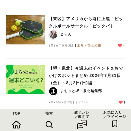
【東区】アメリカから堺に上陸！ピッ
クルボールサークル！ピックバト
じゅん
2026年8月3日
まち・ひと応援
4
【堺・泉北】今週末のイベント＆おで
かけスポットまとめ 2026年7月31日
（金）～8月2日(日)編
まちっと堺・泉北編集部
2026年7月31日
イベント
1
教えたい
お気に入り
TOP
検索
／教えて
／マイページ
【泉ケ丘】夏はやっぱりハーベストの