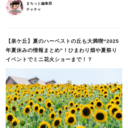
キャッチしたので、ぜひチェックしてくださいね！ 「大浜公園
まちっと編集部
プール」は7月1日（火）プール開き！ 期間：2025年7月1日
チャチャ
（火）～8月31日（日） 時間：9時30分～18時00分（※最終入場
は17時、遊泳は17時45分まで） 料金：大人 330円／小・中学生
110円／未就学児無料 最寄り駅：南海本線 堺駅 駐車場：大浜公
園の有料駐車場が利用可能 2025年の大浜公園プールは、7月1日
（火）にプール開きされます。 朝9時半から利用できるので、た
【泉ケ丘】夏のハーベストの丘も大満喫“2025
っぷり遊べますよ。 なお、幼児プールは現在利用できませんの
年夏休みの情報まとめ”！ひまわり畑や夏祭り
で、ご注意ください。代わりに、幼児向けのビニールプールが設
イベントでミニ花火ショーまで！？
置されるとのこと。 海の日は堺市在住・小中学生の利用料無料
に！ 大浜公園プールを管理している方にお話を伺ったところ、
2025年7月21日（月祝）海の日には、堺市在住の小・中学生に限
り、利用料が無料になるそう！ 家族で行くと、とてもお得に利
用できますね。 当日は、受付で「堺市在住の小中学生であるこ
と」を確認されます。 お子さんの年齢や堺市在住であることが
証明できる“本人確認書類”を持って行きましょう。 注意事項はし
っかり確認しましょう ＊小学校3年生以下のお子様の入場には、
保護者の方の同伴が必要です。 ＊各プールごとに、年齢や身長
によって利用制限があります。以下の対象の方は、必ず保護者の
方が一緒に入水いただくようお願いします。 ① 25ｍプール