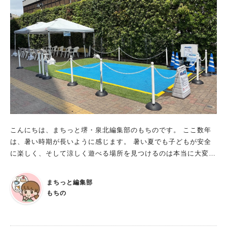
ひまわり畑を目当てに訪れるのも大いにアリ！ さらに、畑の中
に入ってひまわりに囲まれた写真を撮ることもできるので、SNS
映えする最高の夏の思い出を残せること間違いなしです。 一面
のひまわりに囲まれて、心も体もリフレッシュしてくださいね！
「ハーベストの丘夏祭り」で夏の思い出作り 期間：2025年8月
の毎週日曜日＆8月13日(水)～15日(金) ＆9月14日(日)＆9月21日
(日) 料金：盆踊りやミニ花火ショーはハーベストの丘の入園料金
のみで観覧可能※遊戯屋台やキッチンカー等は別途料金が必要 ※
ミニ花火ショーは20時から約5分間の打ち上げ ※10時～17時は
通常営業。17時以降もそのまま園内に残ることが可能 夏のハー
ベストの丘は、夜もまた格別！『ハーベストの丘 夏祭り』が開
催されます。 昼間の賑やかさとは一味違う、幻想的な夏の夜を
こんにちは、まちっと堺・泉北編集部のもちのです。 ここ数年
楽しめますよ。 会場では、昔懐かしい盆踊りやヨーヨー釣りが
は、暑い時期が長いように感じます。 暑い夏でも子どもが安全
楽しめ、美味しい香りが漂うキッチンカーの出店し、お祭りムー
に楽しく、そして涼しく遊べる場所を見つけるのは本当に大変で
ド満点！ そして、お祭りのフィナーレを飾るのは、夏の夜空を
すよね。 今回は、そんな場所を探している方にもおすすめな
華やかに彩るミニ花火ショー！ ハーベストの丘の夜空に打ち上
「ショッピング前後に水遊びできるスポット」をご紹介します！
まちっと編集部
がるきらびやかな花火は、夏の思い出の1つになるでしょう。 癒
噴水ひろば が9月30日（火）まで開放中！ イオンモール堺北花
もちの
し効果高すぎ！カピバラスイカパーティー 期間：2025年7月21
田に、暑い日に涼むのにピッタリな 噴水ひろば「パレット噴
日(月祝)、8月11日(月祝)、31日(日) 13時～食べ終わり次第終了
水」が登場中です！ お買い物ついでに気軽に水遊びを楽しめ
料金：観覧無料 ※雨天中止 ※飼育員さん以外が手でカピバラに
る、最高のおでかけスポットではないでしょうか。 ■パレット噴