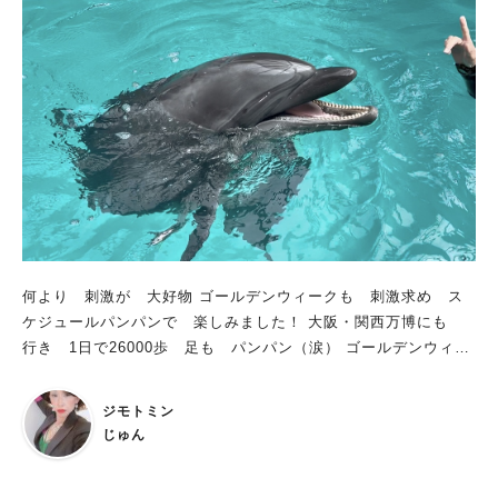
クリア後：特典あり ※各施設の休館日及び営業時間にご注意く
ださい ※謎解きは、「さかい利晶の杜」または「シマノ自転車
博物館」よりスタートとなります この謎解きゲームは、LINE公
式アカウントを使って進めていきます。 そのため、LINEが入っ
たスマートフォンやタブレット端末が必須です。 バッテリー切
れには要注意なので、モバイルバッテリーを持って行くといいか
もしれませんね。 また、参加費は無料ですが、通信料や移動費
用は自己負担です。 シェアサイクルやレンタサイクル、阪堺電
車などを利用して、堺を周遊しながら楽しみましょう。 クリア
すると、クリア特典ノベルティや周辺施設で使えるクーポンがも
らえますよ！ 謎解けば堺のストーリーは？ ある日、堺が誇る伝
何より 刺激が 大好物 ゴールデンウィークも 刺激求め ス
説の鍛冶職人が忽然と姿を消したところから物語はスタート。
ケジュールパンパンで 楽しみました！ 大阪・関西万博にも
この街で探偵事務所を営むあなたの元へ、師の失踪に動揺を隠せ
行き 1日で26000歩 足も パンパン（涙） ゴールデンウィー
ない弟子の若者が駆け込んできます。 不可解な失踪事件に頭を
ク明けは 仕事も 忙しく お疲れモード 癒されたい・・・・
悩ませるあなたの前に、突如として姿を現したのは「カジラ」と
こんな私も 満足できる 刺激＆癒しの施設 2025年3月25日
名乗る謎の精霊でした。 カジラはあなたに契約を持ち掛け
ジモトミン
堺にオープン！ その名は・・・ ノアドルフィンドーム！！！
て…。 伝説の鍛冶職人の失踪事件、謎の「精霊」。 調査を進め
じゅん
ることで明らかになっていく「人間関係」。 これは、堺の街を
舞台にした、壮大な探偵物語です！ 堺の街に散りばめられた謎