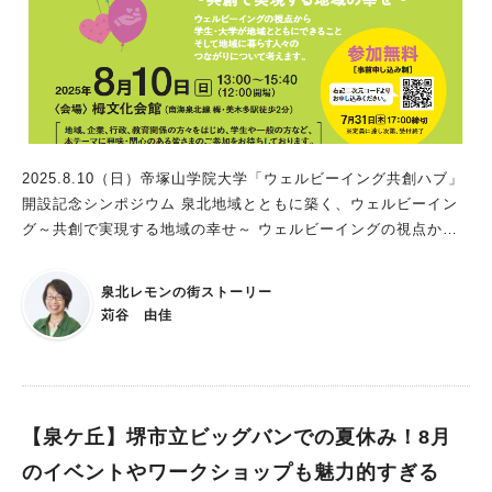
能楽会館でプロの音楽を！ 堺市にある貴重な能舞台。12月に閉
館してしまう前に、見学するチャンスです。 赤ちゃんや子ども
と一緒にコンサートを楽しめる、というのも嬉しい経験になるで
しょう。 ぜひ、申込フォームから予約して、すてきな週末にし
てくださいね。 ※写真は主催者提供
2025.8.10（日）帝塚山学院大学「ウェルビーイング共創ハブ」
開設記念シンポジウム 泉北地域とともに築く、ウェルビーイン
グ～共創で実現する地域の幸せ～ ウェルビーイングの視点から
学生・大学が地域とともにできること、 そして地域に暮らす
人々のつながりについて考えるシンポジウムです。 ◎地域、企
泉北レモンの街ストーリー
業、行政、教育関係の方々をはじめ、学生や一般の方など、 本
苅谷 由佳
テーマに興味・関心のある皆さまは、ぜひ、ご参加ください。
日時：2025.8.10（日）13：00～15：40 会場：栂文化会館（南
海泉北線 栂・美木多駅徒歩2分） ※参加料無料 ※事前申し込み
制：チラシ内のQRコードより チラシでは期限7/31となっており
ますが、【8/9（土）17:00まで申し込みが可能】です。 帝塚山
【泉ケ丘】堺市立ビッグバンでの夏休み！8月
学院大学 ウェルビーイング共創ハブ 〒590-0113 大阪府堺市南
のイベントやワークショップも魅力的すぎる
区晴美台4-2-2（社会連携機構内） TEL.072-247-4567 Mail：os