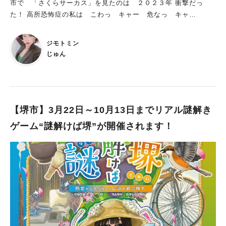
もちろん、大人の方も一緒に涼めますよ。 家族みんなで夏の暑
よ！ ■ひんやりスイーツフェス 日程：2025年7月12日（土）・1
市で 「さくらサーカス」を見たのは ２０２３年 衝撃だっ
さを吹き飛ばし、思いっきり水遊びを満喫してくださいね！ ハ
3日（日） 時間：10時～18時 ※無くなり次第終了 場所：1階
た！ 高所恐怖症の私は こわっ キャー 危なっ キャ
ーベストの丘で夏休みを満喫しよう！ 夏のハーベストの丘は、
センターコート（無印良品前) 7月12日・13日の2日間、甘くて冷
ー！！！と 大騒ぎ 練習に練習を重ね 鍛え抜かれた上でのパ
この季節ならではのイベントも満載！遊び方は人それぞれです
たいスイーツが購入できる「ひんやりスイーツフェス」が開催さ
フォーマンス 決して 失敗できない 緊張感 そして 失敗しな
ジモトミン
もちろん、動物とのふれあいや芝すべりなどのアクティビティ、
れます。 関西の人気ひんやりスイーツ全8店舗が大集結。 ひん
い 完成度 圧巻で 声が枯れるほど ワ―キャー叫び 手が 腫
じゅん
シルバニアパークなども外せません。 ぜひ、忘れられない夏の
やり甘いスイーツに癒されてみませんか。 ■Francfrancハンディ
れるほど 拍手した！！！ ヤバい！！！みんなに伝えたい！ あ
思い出を作るために、ハーベストの丘で遊ぶ計画を立ててくださ
ファン無料貸出イベント 日程：2025年7月11（金）～7月13日
れから２年！ やっと堺の皆様に お伝えする日が来た～～～！
いね。 思いきり楽しむためのルールを守って、しっかり熱中症
（日） 場所：1階カルディコーヒーファーム前 貸出時間：10時
さくらサーカス 堺に 上陸！
対策もしてください。 ※画像は全て施設提供
～18時 返却時間：当日中に各会場で返却 返却場所：18時までは
人気のキーワード
イベント会場またはFrancfranc店舗で返却できます。※18時以降
【堺市】3月22日～10月13日までリアル謎解き
#泉ヶ丘駅
#栂・美木多駅
#光明池駅
#なかもず駅
#深井駅
#ランチ
#カフェ
は1階Francfranc店舗に直接返却が必要 期間中は、Francfran
ゲーム“謎解けば堺”が開催されます！
#あなたはどっち？
cのハンディファンを借りることができます。 館内で、さらに涼
しく過ごすことが可能ですよ。 暑い日は涼みながら買い物を楽
しもう！ 今回は、イオンモール堺北花田に設置された「パレッ
ト噴水」と「クールシェア」という取り組みご紹介しました。
暑い日の強い味方であるショッピングモール。 買い物ついでに
水遊びやひんやりイベントも楽しめたら、充実した1日になるこ
と間違いなしですよ！ ※写真は全て施設・テナント提供