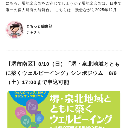
にある、堺能楽会館をご存じでしょうか？堺能楽会館は、日本で
唯一の個人所有の能舞台。 こちらは、残念ながら2025年12月に
閉館が決まっていますが、8月9日（土）に、子ども向けのコンサ
ートが開催予定です。 プロの音楽を楽しめるのはもちろん、希
まちっと編集部
望者には、能舞台を見学できるチャンスもあるそう！ 堺市内で
チャチャ
能舞台が見られる、最後の貴重な時間になるかもしれないので、
ぜひ詳細をチェックしてくださいね。 ０歳から楽しめる能舞台
でコンサート 日程：2025年8月9日（土） 開演時間：13時 会
場：堺能楽会館 最寄り駅：南海本線 堺駅から徒歩約7分 参加
費：無料 主催：みいけ子ども食堂 ※申込フォームから予約必
【堺市南区】8/10（日）「堺・泉北地域ととも
須。先着順 こちらは、「子ども食堂に芸術家がやってくる」と
に築くウェルビーイング」シンポジウム 8/9
いう、子ども向けの音楽イベントです。 堺市社協さんの助成が
（土）17:00まで申込可能
あり、申込フォームから予約することで、付き添いの方も無料で
参加できます。 12月に閉館する堺能楽会館がコンサート会場に
なるのは、これが最後！ 0歳から参加OKで、授乳・おむつ替え
スペースもあり、演奏中の入退室自由です。 さらに希望者は、
能舞台の見学もできて、能舞台にあがることができるかも！？
主催者さんによると、子どもだけでなく、大人の方だけでも参加
OKとのこと。 この貴重な機会を見逃さないでくださいね！ 堺