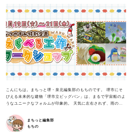
oc@tezuka-gu.ac.jp 帝塚山学院大学では「ウェルビーイング共
創ハブ」が4月に誕生 以前より泉北の魅力を強化する泉北レモン
🄬プロジェクトとして、泉北レモンの街ストーリーの活動にご賛
同いただき、泉北レモン🄬を使用して、さまざまな取り組みをし
てくださっています。 ウェルビーイング共創ハブが誕生したこ
とで、さらに地域の絆を育み、温かく心地よい地域のつながりを
考え、地域の安泰につながることが大きく期待できます。
こんにちは。まちっと堺・泉北編集部のもちのです。 堺市にそ
びえる未来的な建物「堺市立ビッグバン」は、まるで宇宙船のよ
うなユニークなフォルムが印象的。 天気に左右されず、雨の日
でも猛暑でも快適に過ごせる全天候型の遊び場です。 2025年8
月の夏休み期間中には、ビッグバンならではの創造的なイベント
まちっと編集部
やワークショップが多数開催予定。 家族みんなで楽しめる体験
もちの
が盛りだくさんなので、まとめてご紹介します！ 全館企画展「-