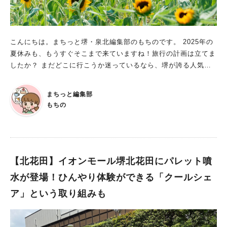
（上） お子様1名につき保護者1名 ・未就学児 ・身長140㎝以
下の小学生 ② 25ｍプール（下） お子様1名につき保護者1名
・未就学児 ・小学校3年生以下 ・身長140㎝以下の小学生 ③ 変
形プール お子様2名につき保護者１名 ・未就学児 ＊保護者の
こんにちは。まちっと堺・泉北編集部のもちのです。 2025年の
方はお子様から目を離さないようお願い致します。 上記が、公
夏休みも、もうすぐそこまで来ていますね！旅行の計画は立てま
式サイトに掲載されている注意事項です。 お子さんから目を離
したか？ まだどこに行こうか迷っているなら、堺が誇る人気の
さず、ルールを守って安全に利用しましょう。 ■持ち込み可能な
お出かけスポット「ハーベストの丘」で、2025年の夏も最高の
アイテムもチェック また、浮き輪やテントの持ち込みは可能で
思い出を作ってはいかがでしょうか。 今年の夏も、ハーベスト
まちっと編集部
すが、サイズの決まりがあります。 浮き輪は、1ｍ以内でドーナ
の丘は、「ひまわり畑」に「夏祭り」など魅力的なイベントが盛
もちの
ツ型の浮き輪のみ利用OK。テントは、1.8ｍ程度の大きさを目安
りだくさん。 家族みんなで楽しめる夏のハーベストの丘を、一
に、飛ばされないように注意しましょう。 日傘はプールサイド
足先に覗いてみましょう！ 「7万本のひまわり」は写真映え間違
から離れた場所なら利用できますが、開いた状態での放置は禁止
いなし！ 期間：2025年7月下旬～8月中旬に開花予想 料金：ハー
です。 その他、アルコール類・ビンの容器・ビーチパラソル・
ベストの丘の入園料金のみ 本数：約7万本 品種：サンリッチ D
マスク、シュノケール、フィン・玩具の持ち込みはできません。
MR オレンジ ※開花予想は目安です。天候により変動する場合が
【北花田】イオンモール堺北花田にパレット噴
2025年夏は大浜公園プールで楽しもう 2025年の大浜公園プール
あります ハーベストの丘の夏を彩るのは、何と言っても『7万本
水が登場！ひんやり体験ができる「クールシェ
の情報をお届けしました。 暑い夏に、プールで思いきり遊ぶの
ものひまわり畑』です！ 青空の下、太陽に向かって力強く伸び
ア」という取り組みも
は最高ですよね。 ぜひ、ルールを守って安全に楽しんでくださ
るひまわりたちは、まさに夏の象徴。 その圧倒的な光景は、見
い！ ※画像は全て施設提供
ているだけで元気をもらえますよ。 しかも、この素晴らしいひ
まわり畑は、ハーベストの丘の入園料だけで楽しめるんです。