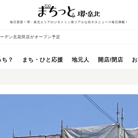
毎日更新！堺・泉北エリアのジモトミン発リアルな街ネタニュース毎日満載！
ガーデン北花田店がオープン予定
っち？
まち・ひと応援
地元人
開店/閉店
お