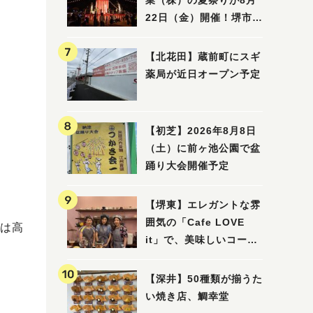
業（株）の夏祭りが8月
22日（金）開催！堺市北
区で愛される大賑わいの
納涼祭
【北花田】蔵前町にスギ
薬局が近日オープン予定
【初芝】2026年8月8日
（土）に前ヶ池公園で盆
踊り大会開催予定
【堺東】エレガントな雰
囲気の「Cafe LOVE
は高
it」で、美味しいコーヒ
ーはいかがでしょうか？
【深井】50種類が揃うた
い焼き店、鯛幸堂