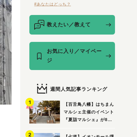
#あなたはどっち？
教えたい／教えて
お気に入り／マイペー
ジ
週間人気記事ランキング
【百舌鳥八幡】はちまん
マルシェ主催のイベント
『夏詣マルシェ』が8月2
日(日)に開催！
【七道】イオンモール堺