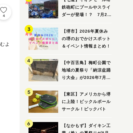
鉄砲町にプールやスライ
ダーが登場！？ 7月25
4
日(土)～8月16日(日)に
「赤レンガ広場 Kid's
【堺市】2026年夏休み
Water PARK 2026」が
の堺のおでかけスポット
むよ
開催
＆イベント情報まとめ！
【中百舌鳥】梅町公園で
地域の夏祭り「納涼盆踊
り大会」が2026年7月26
日(日)に開催！
【東区】アメリカから堺
に上陸！ピックルボール
サークル！ピックバト
【なかもず】ダイキン工