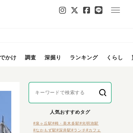
でかけ
調査
深掘り
ランキング
くらし
人気おすすめタグ
#泉ヶ丘駅
#栂・美木多駅
#光明池駅
#なかもず駅
#深井駅
#ランチ
#カフェ