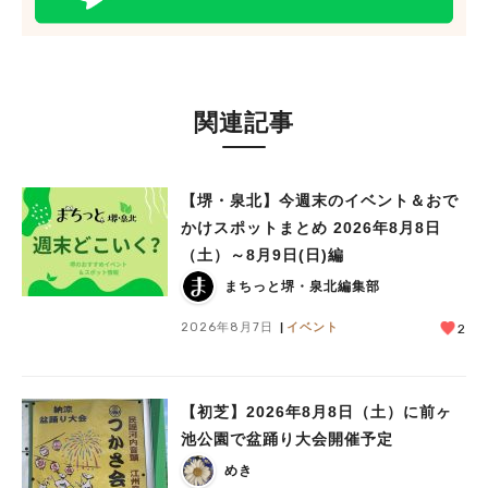
関連記事
人気のキーワード
【堺・泉北】今週末のイベント＆おで
#泉ヶ丘駅
#栂・美木多駅
#光明池駅
#なかもず駅
#深井駅
#ランチ
#カフェ
かけスポットまとめ 2026年8月8日
#あなたはどっち？
（土）～8月9日(日)編
まちっと堺・泉北編集部
2026年8月7日
イベント
2
【初芝】2026年8月8日（土）に前ヶ
池公園で盆踊り大会開催予定
めき