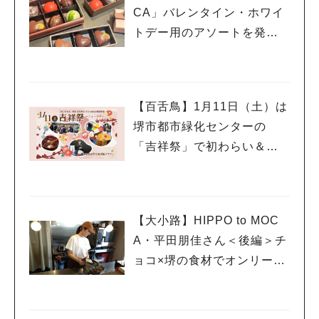
CA」バレンタイン・ホワイ
トデー用のアソートを発
売！
【百舌鳥】1月11日（土）は
堺市都市緑化センターの
「吉祥祭」で初わらい＆初
あそび！
【大小路】HIPPO to MOC
A・平田朋佳さん＜後編＞チ
ョコ×堺の食材でオンリーワ
ンの商品を