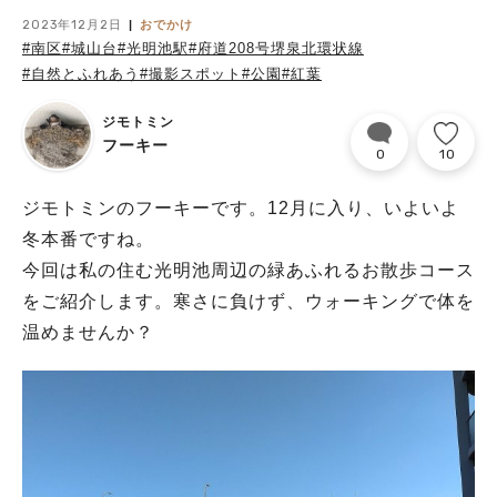
2023年12月2日
おでかけ
#南区
#城山台
#光明池駅
#府道208号堺泉北環状線
#自然とふれあう
#撮影スポット
#公園
#紅葉
ジモトミン
フーキー
0
10
ジモトミンのフーキーです。12月に入り、いよいよ
冬本番ですね。
今回は私の住む光明池周辺の緑あふれるお散歩コース
をご紹介します。寒さに負けず、ウォーキングで体を
温めませんか？