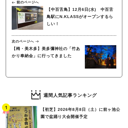
前のページへ
【中百舌鳥】12月6日(水) 中百舌
鳥駅にN.KLASSがオープンするら
しい！
次のページへ
【栂・美木多】美多彌神社の「竹あ
かり奉納会」に行ってきました
週間人気記事ランキング
【初芝】2026年8月8日（土）に前ヶ池公
園で盆踊り大会開催予定