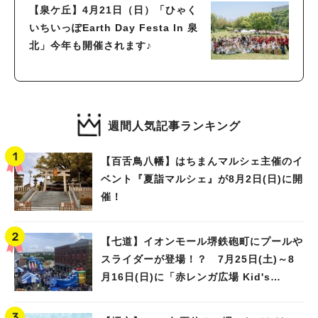
【泉ケ丘】4月21日（日）「ひゃく
いちいっぽEarth Day Festa In 泉
北」今年も開催されます♪
週間人気記事ランキング
【百舌鳥八幡】はちまんマルシェ主催のイ
ベント『夏詣マルシェ』が8月2日(日)に開
催！
【七道】イオンモール堺鉄砲町にプールや
スライダーが登場！？ 7月25日(土)～8
月16日(日)に「赤レンガ広場 Kid's
Water PARK 2026」が開催