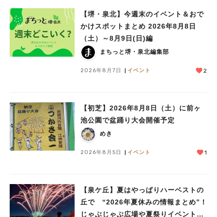
【堺・泉北】今週末のイベント＆おで
かけスポットまとめ 2026年8月8日
（土）～8月9日(日)編
まちっと堺・泉北編集部
2026年8月7日
イベント
2
人気のキーワード
#泉ヶ丘駅
#栂・美木多駅
#光明池駅
#なかもず駅
#深井駅
#ランチ
#カフェ
【初芝】2026年8月8日（土）に前ヶ
#あなたはどっち？
池公園で盆踊り大会開催予定
めき
2026年8月5日
イベント
1
【泉ケ丘】夏はやっぱりハーベストの
丘で “2026年夏休みの情報まとめ”！
じゃぶじゃぶ広場や夏祭りイベントで