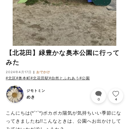
【北花田】緑豊かな奥本公園に行って
みた
2024年4月17日
おでかけ
#北区
#奥本町
#北花田駅
#自然とふれあう
#公園
ジモトミン
めき
0
4
こんにちは(*´˘`*)ポカポカ陽気が気持ちいい季節にな
ってきましたね!!こんなときは、公園へお出かけして