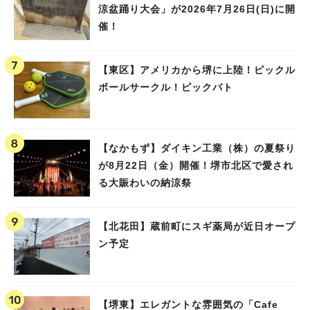
涼盆踊り大会」が2026年7月26日(日)に開
人気のキーワード
催！
#泉ヶ丘駅
#栂・美木多駅
#光明池駅
#なかもず駅
#深井駅
#ランチ
#カフェ
#あなたはどっち？
【東区】アメリカから堺に上陸！ピックル
ボールサークル！ピックバト
【なかもず】ダイキン工業（株）の夏祭り
が8月22日（金）開催！堺市北区で愛され
る大賑わいの納涼祭
【北花田】蔵前町にスギ薬局が近日オープ
ン予定
【堺東】エレガントな雰囲気の「Cafe