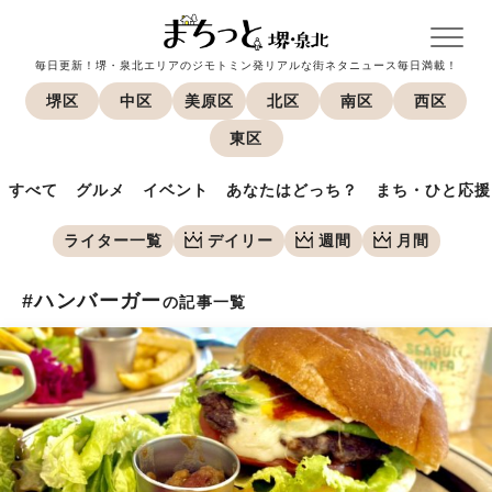
毎日更新！堺・泉北エリアのジモトミン発リアルな街ネタニュース毎日満載！
堺区
中区
美原区
北区
南区
西区
東区
すべて
グルメ
イベント
あなたはどっち？
まち・ひと応援
ライター一覧
デイリー
週間
月間
#ハンバーガー
の記事一覧