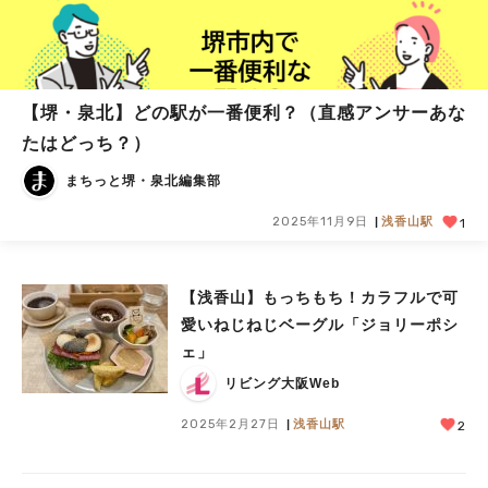
【堺・泉北】どの駅が一番便利？（直感アンサーあな
たはどっち？）
まちっと堺・泉北編集部
2025年11月9日
浅香山駅
1
【浅香山】もっちもち！カラフルで可
愛いねじねじベーグル「ジョリーポシ
ェ」
リビング大阪Web
2025年2月27日
浅香山駅
2