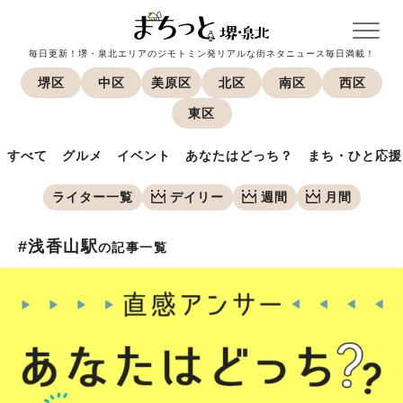
毎日更新！堺・泉北エリアのジモトミン発リアルな街ネタニュース毎日満載！
堺区
中区
美原区
北区
南区
西区
東区
すべて
グルメ
イベント
あなたはどっち？
まち・ひと応援
ライター一覧
デイリー
週間
月間
#浅香山駅
の記事一覧