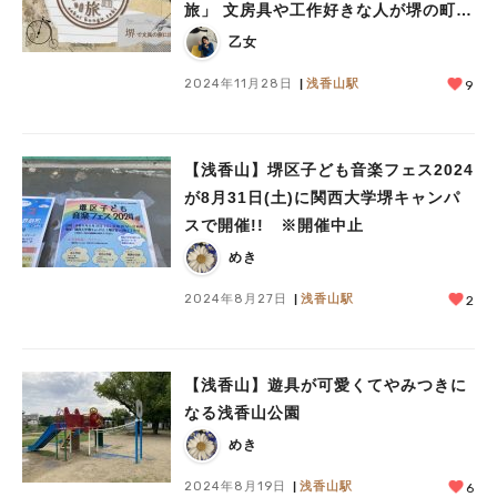
旅」 文房具や工作好きな人が堺の町を
楽しめるイベントが開催♪
乙女
2024年11月28日
浅香山駅
9
【浅香山】堺区子ども音楽フェス2024
が8月31日(土)に関西大学堺キャンパ
スで開催!! ※開催中止
めき
2024年8月27日
浅香山駅
2
【浅香山】遊具が可愛くてやみつきに
なる浅香山公園
めき
2024年8月19日
浅香山駅
6