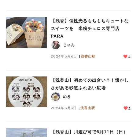
【浅香】個性光るもちもちキュートな
スイーツを 米粉チュロス専門店
PARA
じゅん
2024年8月6日
浅香山駅
4
【浅香山】初めての出合い？！懐かし
さがある砂道ふれあい広場
めき
2024年8月3日
浅香山駅
2
【浅香山】川遊び可で8月11日（日）