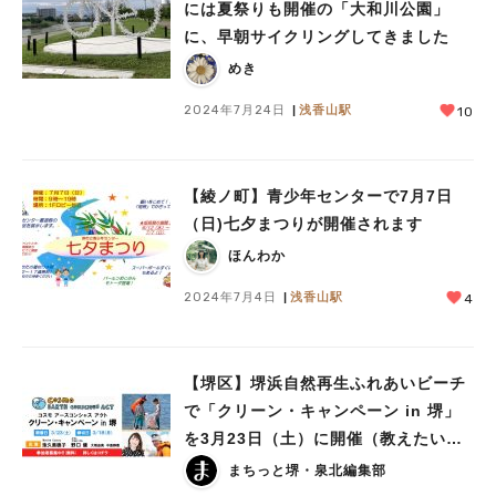
には夏祭りも開催の「大和川公園」
に、早朝サイクリングしてきました
めき
2024年7月24日
浅香山駅
10
【綾ノ町】青少年センターで7月7日
（日)七夕まつりが開催されます
ほんわか
2024年7月4日
浅香山駅
4
【堺区】堺浜自然再生ふれあいビーチ
で「クリーン・キャンペーン in 堺」
を3月23日（土）に開催（教えたい／
教えて）
まちっと堺・泉北編集部