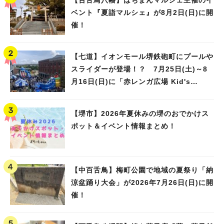
【百舌鳥八幡】はちまんマルシェ主催のイ
ベント『夏詣マルシェ』が8月2日(日)に開
催！
【七道】イオンモール堺鉄砲町にプールや
スライダーが登場！？ 7月25日(土)～8
月16日(日)に「赤レンガ広場 Kid's
人気のキーワード
Water PARK 2026」が開催
#泉ヶ丘駅
#栂・美木多駅
#光明池駅
#なかもず駅
#深井駅
#ランチ
#カフェ
#あなたはどっち？
【堺市】2026年夏休みの堺のおでかけス
ポット＆イベント情報まとめ！
【中百舌鳥】梅町公園で地域の夏祭り「納
涼盆踊り大会」が2026年7月26日(日)に開
催！