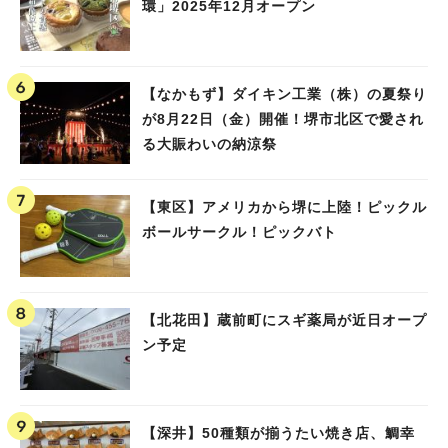
環」2025年12月オープン
#あなたはどっち？
【なかもず】ダイキン工業（株）の夏祭り
が8月22日（金）開催！堺市北区で愛され
る大賑わいの納涼祭
【東区】アメリカから堺に上陸！ピックル
ボールサークル！ピックバト
【北花田】蔵前町にスギ薬局が近日オープ
ン予定
【深井】50種類が揃うたい焼き店、鯛幸