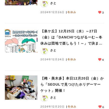
開催中
さと
2024年12月26日
冬休み
3
【泉ケ丘】12月25日（水）～27日
（金）は「DANCHIつながるーむ～冬
休みは団地で楽しもう！～」で決ま
り！
さと
2024年12月24日
冬休み
4
【栂・美木多】本日12月20日（金）か
ら「SEOULで見つけたホリデーマー
ケット」開催！
さと
2024年12月20日
冬休み
6