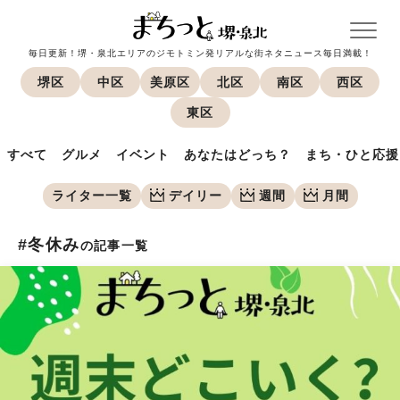
毎日更新！堺・泉北エリアのジモトミン発リアルな街ネタニュース毎日満載！
堺区
中区
美原区
北区
南区
西区
東区
すべて
グルメ
イベント
あなたはどっち？
まち・ひと応援
ライター一覧
デイリー
週間
月間
#冬休み
の記事一覧