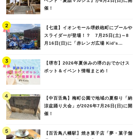
ベント『夏詣マルシェ』が8月2日(日)に開
催！
【七道】イオンモール堺鉄砲町にプールや
スライダーが登場！？ 7月25日(土)～8
月16日(日)に「赤レンガ広場 Kid's
Water PARK 2026」が開催
【堺市】2026年夏休みの堺のおでかけス
ポット＆イベント情報まとめ！
【中百舌鳥】梅町公園で地域の夏祭り「納
涼盆踊り大会」が2026年7月26日(日)に開
催！
人気のキーワード
【百舌鳥八幡駅】焼き菓子店「夢・菓子舗
#泉ヶ丘駅
#栂・美木多駅
#光明池駅
#なかもず駅
#深井駅
#ランチ
#カフェ