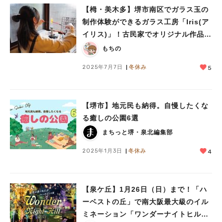
【栂・美木多】堺市南区でガラス玉の
制作体験ができるガラス工房「Iris(ア
イリス)」！古民家でオリジナル作品を
作ろう
もちの
2025年7月7日
冬休み
5
【堺市】地元民も納得。自慢したくな
る癒しの公園6選
まちっと堺・泉北編集部
2025年1月3日
冬休み
4
【泉ケ丘】1月26日（日）まで！「ハ
ーベストの丘」で南大阪最大級のイル
ミネーション「ワンダーナイトヒル」