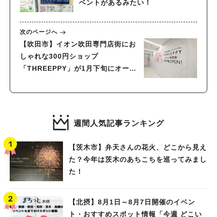
ベントがあるみたい！
次のページへ
【吹田市】イオン吹田専門店街にお
しゃれな300円ショップ
「THREEPPY」が1月下旬にオープ
ン！ダイソーの売場拡張も
週間人気記事ランキング
【茨木市】弁天さんの花火、どこから見え
た？今年は茨木のあちこちを巡ってみまし
た！
【北摂】8月1日～8月7日開催のイベン
ト・おすすめスポット情報「今週 どこい