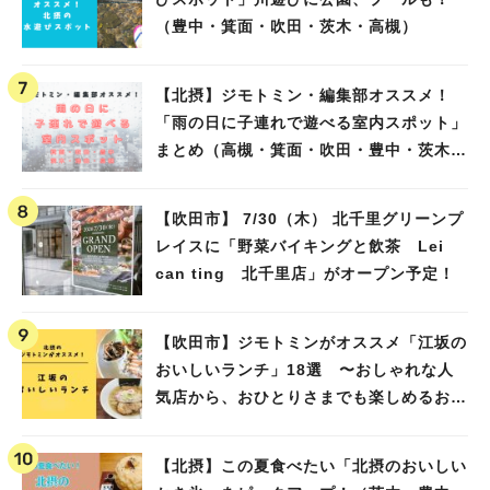
（豊中・箕面・吹田・茨木・高槻）
【北摂】ジモトミン・編集部オススメ！
「雨の日に子連れで遊べる室内スポット」
まとめ（高槻・箕面・吹田・豊中・茨木・
池田）
【吹田市】 7/30（木） 北千里グリーンプ
レイスに「野菜バイキングと飲茶 Lei
can ting 北千里店」がオープン予定！
【吹田市】ジモトミンがオススメ「江坂の
おいしいランチ」18選 〜おしゃれな人
気店から、おひとりさまでも楽しめるお店
まで〜
【北摂】この夏食べたい「北摂のおいしい