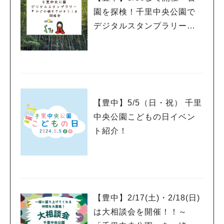
#今週どこいく？
#自然とふれあう
#ランチ
#カフェ
#まとめ
園を探検！千里中央公園で
#教えたい／教えて投稿記事
#大阪学院大 商品開発プロジェクト
デジタルスタンプラリーを
#あなたはどっち？
楽しもう！（参加無料）
【豊中】5/5（日・祝） 千里
中央公園こどもの日イベン
ト紹介！
【豊中】2/17(土)・2/18(日)
は大相談会を開催！！～