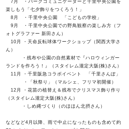
7月 ・パークコミュニケーターと千里中央公園を
楽しもう「七夕飾りをつくろう！」
8月 ・千里中央公園 「こどもの学校」
9月 ・千里中央公園での野鳥観察の楽しみ方（フ
ォトグラファー 新田さん）
10月 ・天命反転球体ワークショップ（関西大学さ
ん）
・残布や公園の自然素材で『ハロウィンガー
ランドを作ろう！』（スタイレム瀧定大阪(株)さん）
11月 ・千里阪急コラボイベント 「千里さんぽ」
・「秋祭り」（マルシェ、フリマ初開催）
12月 ・花苗の植替え＆残布でクリスマス飾り作り
（スタイレム瀧定大阪(株)さん）
・しめ縄づくり（のほほん北摂さん）
などなど4月以降、雨で中止になったものも含めて約