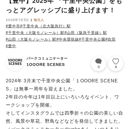
【豊中】2025年 「千里中央公園」をも
っとアグレッシブに盛り上げます！
2025年1月3日
地元人
#豊中市
#千里中央（北大阪急行）駅
#千里中央（大阪モノレール）駅
#山田（阪急千里線）駅
#山田（大阪モノレール）駅
#中央環状線
#千里中央公園
#吹田
#豊中
パークコミュニケーター
1OOORE SCENES
0
6
2024年 3月末で千里中央公園「１OOORE SCENE
S」は無事一周年を迎えました。
2年目の今年は1年目以上にいろいろなイベント、ワ
ークショップを開催。
そしてインスタグラムでは四季折々の公園の美しい自
然、風景や草花、野鳥などなどを発信してきました。