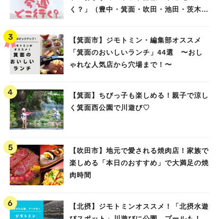
く？」（豊中・箕面・吹田・池田・茨木・
高槻）
【箕面市】ジモトミン・編集部オススメ
「箕面のおいしいランチ」44選 〜おし
ゃれな人気店から穴場まで！〜
【箕面】ちびっ子も楽しめる！親子で涼し
く箕面西公園で川遊び♡
【吹田市】地元で愛される焼肉店！家族で
楽しめる「本日のおすすめ」で大満足の焼
肉時間
【北摂】ジモトミンオススメ！「北摂水遊
びスポット」川遊びに公園、プールも！