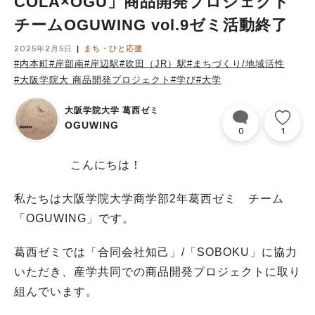
COLA×OGU」商品開発プロジェクト
チームOGUWING vol.9ゼミ活動終了
2025年2月5日
まち・ひと応援
#内本町
#岸部南
#岸辺駅
#吹田（JR）駅
#まちづくり/地域活性
#大阪学院大 商品開発プロジェクト
#学び
#大学
大阪学院大学 葛西ゼミ
OGUWING
0
1
こんにちは！
私たちは大阪学院大学商学部2年葛西ゼミ チーム
「OGUWING」です。
葛西ゼミでは「合同会社知己」/「SOBOKU」に協力
いただき、産学共同での商品開発プロジェクトに取り
組んでいます。