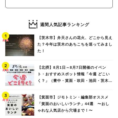
さいお子さんも参加OK
週間人気記事ランキング
【茨木市】弁天さんの花火、どこから見え
た？今年は茨木のあちこちを巡ってみまし
た！
【北摂】8月1日～8月7日開催のイベン
ト・おすすめスポット情報「今週 どこい
く？」（豊中・箕面・吹田・池田・茨木・
高槻）
【箕面市】ジモトミン・編集部オススメ
「箕面のおいしいランチ」44選 〜おし
ゃれな人気店から穴場まで！〜