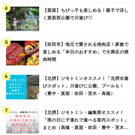
【箕面】ちびっ子も楽しめる！親子で涼し
く箕面西公園で川遊び♡
【吹田市】地元で愛される焼肉店！家族で
楽しめる「本日のおすすめ」で大満足の焼
肉時間
【北摂】ジモトミンオススメ！「北摂水遊
びスポット」川遊びに公園、プールも！
（豊中・箕面・吹田・茨木・高槻）
【北摂】ジモトミン・編集部オススメ！
「雨の日に子連れで遊べる室内スポット」
まとめ（高槻・箕面・吹田・豊中・茨木・