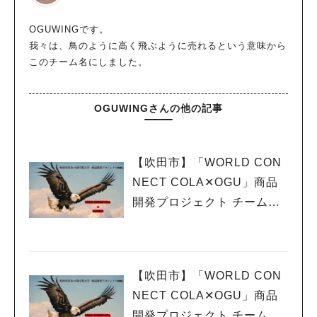
OGUWINGです。
我々は、鳥のように高く飛ぶように売れるという意味から
このチーム名にしました。
OGUWINGさんの他の記事
人気のキーワード
#今週どこいく？
#自然とふれあう
#ランチ
#カフェ
#まとめ
【吹田市】「WORLD CON
#教えたい／教えて投稿記事
#大阪学院大 商品開発プロジェクト
#あなたはどっち？
NECT COLA✕OGU」商品
開発プロジェクト チームOG
UWING vol.8 スパイスバザ
ール
【吹田市】「WORLD CON
NECT COLA✕OGU」商品
開発プロジェクト チームOG