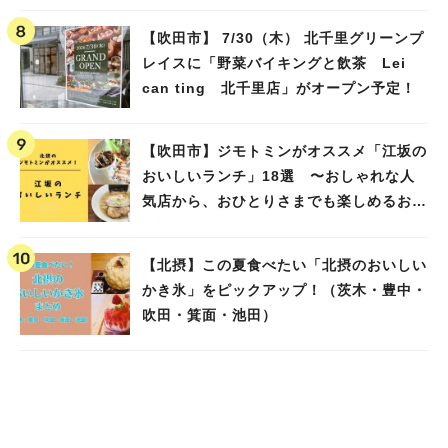
池田）
【吹田市】 7/30（木） 北千里グリーンプ
レイスに「野菜バイキングと飲茶 Lei
can ting 北千里店」がオープン予定！
【吹田市】ジモトミンがオススメ「江坂の
おいしいランチ」18選 〜おしゃれな人
気店から、おひとりさまでも楽しめるお店
まで〜
【北摂】この夏食べたい「北摂のおいしい
かき氷」をピックアップ！（茨木・豊中・
吹田・箕面・池田）