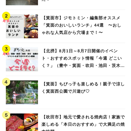
【箕面市】ジモトミン・編集部オススメ
「箕面のおいしいランチ」44選 〜おし
ゃれな人気店から穴場まで！〜
【北摂】8月1日～8月7日開催のイベン
ト・おすすめスポット情報「今週 どこい
く？」（豊中・箕面・吹田・池田・茨木・
高槻）
【箕面】ちびっ子も楽しめる！親子で涼し
く箕面西公園で川遊び♡
【吹田市】地元で愛される焼肉店！家族で
楽しめる「本日のおすすめ」で大満足の焼