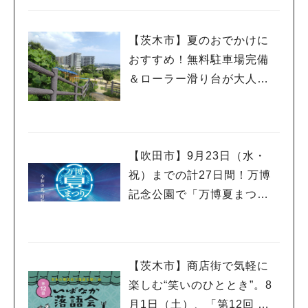
やプレゼントがいっぱい♪
【茨木市】夏のおでかけに
おすすめ！無料駐車場完備
＆ローラー滑り台が大人気
「彩都西公園」
【吹田市】9月23日（水・
祝）までの計27日間！万博
人気のキーワード
記念公園で「万博夏まつり2
#今週どこいく？
#自然とふれあう
#ランチ
#カフェ
#まとめ
026」が開催中！
#教えたい／教えて投稿記事
#大阪学院大 商品開発プロジェクト
#あなたはどっち？
【茨木市】商店街で気軽に
楽しむ“笑いのひととき”。8
月1日（土）、「第12回 い