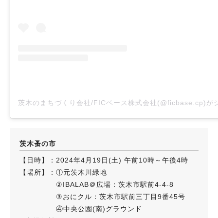
茨木のまちづくり会社/FICベース株式会社(@ficbase.cp)
茨木蚤の市
【日時】：2024年4月19日(土) 午前10時～午後4時
【場所】：①元茨木川緑地
②IBALAB＠広場：茨木市駅前4-4-8
③おにクル：茨木市駅前三丁目9番45号
④中央公園(南)グラウンド