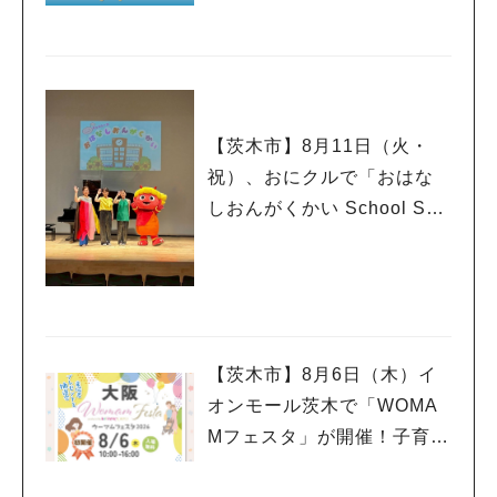
催中！
【茨木市】8月11日（火・
祝）、おにクルで「おはな
しおんがくかい School Son
g Ver.2026」が今年も開
催！テーマは「学校」♪
【茨木市】8月6日（木）イ
オンモール茨木で「WOMA
Mフェスタ」が開催！子育て
ファミリーにうれしい情報