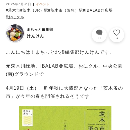
2025年3月31日
イベント
#茨木市
#茨木（JR）駅
#茨木市（阪急）駅
#IBALAB@広場
#おにクル
まちっと編集部
けんけん
0
3
こんにちは！まちっと北摂編集部けんけんです。
元茨木川緑地、IBALAB＠広場、おにクル、中央公園
(南)グラウンドで
4月19日（土）、昨年秋に大盛況となった「茨木蚤の
市」が今年の春も開催されるそうです！