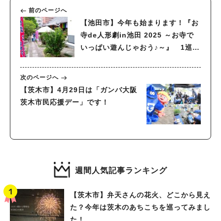
前のページへ
【池田市】今年も始まります！『お
寺de人形劇in池田 2025 ～お寺で
いっぱい遊んじゃおう♪～』 1巡回
目は4月6日（日）法園寺にて
次のページへ
【茨木市】4月29日は「ガンバ大阪
茨木市民応援デー」です！
週間人気記事ランキング
【茨木市】弁天さんの花火、どこから見え
た？今年は茨木のあちこちを巡ってみまし
た！