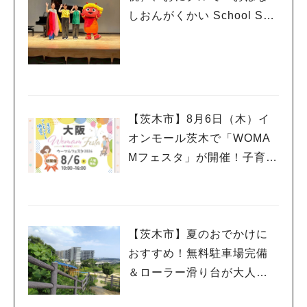
しおんがくかい School Son
g Ver.2026」が今年も開
催！テーマは「学校」♪
【茨木市】8月6日（木）イ
オンモール茨木で「WOMA
Mフェスタ」が開催！子育て
ファミリーにうれしい情報
やプレゼントがいっぱい♪
【茨木市】夏のおでかけに
おすすめ！無料駐車場完備
＆ローラー滑り台が大人気
「彩都西公園」