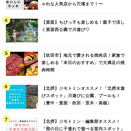
ゃれな人気店から穴場まで！〜
【箕面】ちびっ子も楽しめる！親子で涼し
く箕面西公園で川遊び♡
【吹田市】地元で愛される焼肉店！家族で
楽しめる「本日のおすすめ」で大満足の焼
肉時間
【北摂】ジモトミンオススメ！「北摂水遊
びスポット」川遊びに公園、プールも！
（豊中・箕面・吹田・茨木・高槻）
【北摂】ジモトミン・編集部オススメ！
「雨の日に子連れで遊べる室内スポット」