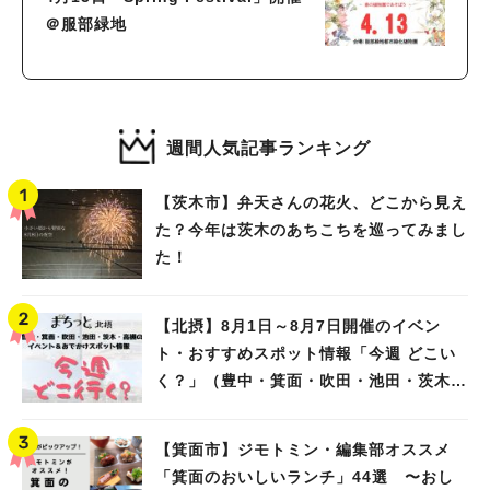
＠服部緑地
週間人気記事ランキング
【茨木市】弁天さんの花火、どこから見え
た？今年は茨木のあちこちを巡ってみまし
た！
【北摂】8月1日～8月7日開催のイベン
ト・おすすめスポット情報「今週 どこい
く？」（豊中・箕面・吹田・池田・茨木・
高槻）
【箕面市】ジモトミン・編集部オススメ
「箕面のおいしいランチ」44選 〜おし