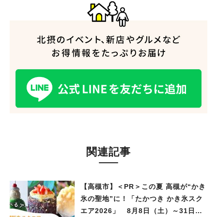
人気のキーワード
#今週どこいく？
#自然とふれあう
#ランチ
#カフェ
#まとめ
#教えたい／教えて投稿記事
#大阪学院大 商品開発プロジェクト
#あなたはどっち？
関連記事
【高槻市】＜PR＞この夏 高槻が“かき
氷の聖地”に！「たかつき かき氷スク
エア2026」 8月8日（土）～31日