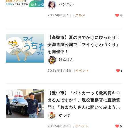
（月）
バンハル
2026年8月7日
グルメ
4
【高槻市】夏のおでかけにぴったり！
安満遺跡公園で「マイうちわづくり」
を開催中！
けんけん
2026年8月6日
イベント
1
【豊中市】「パトカーって最高何キロ
出るんですか？」現役警察官に直接質
問！「おまわりさんに聞いてみよう」
に参加しました
ゆっけ
2026年8月3日
イベント
5