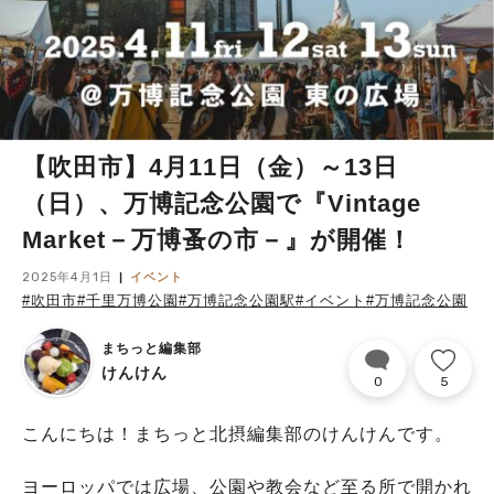
【吹田市】4月11日（金）～13日
（日）、万博記念公園で『Vintage
Market－万博蚤の市－』が開催！
2025年4月1日
イベント
#吹田市
#千里万博公園
#万博記念公園駅
#イベント
#万博記念公園
まちっと編集部
けんけん
0
5
こんにちは！まちっと北摂編集部のけんけんです。
ヨーロッパでは広場、公園や教会など至る所で開かれ