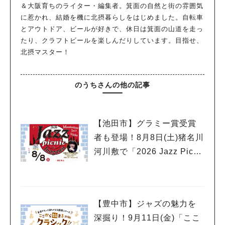
＆大阪育ちのライター・編集者。箕面の自然と街の雰囲気
に惹かれ、結婚を機に北摂暮らしをはじめました。自転車
とアウトドア、ビールが好きで、休日は箕面の山道を走っ
たり、クラフトビールを楽しんだりしています。目指せ、
北摂マスター！
のうちさんの他の記事
【池田市】グラミー賞受賞
者も登場！8月8日(土)猪名川
河川敷で「2026 Jazz Picni
c in 猪名川」開催
【豊中市】ジャズの魅力を
深掘り！9月11日(金)「ここ