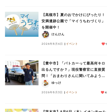
#今週どこいく？
#自然とふれあう
#ランチ
#カフェ
#まとめ
#教えたい／教えて投稿記事
#大阪学院大 商品開発プロジェクト
#あなたはどっち？
【高槻市】夏のおでかけにぴったり！
安満遺跡公園で「マイうちわづくり」
を開催中！
けんけん
2026年8月6日
イベント
1
【豊中市】「パトカーって最高何キロ
出るんですか？」現役警察官に直接質
問！「おまわりさんに聞いてみよう」
に参加しました
ゆっけ
2026年8月3日
イベント
4
【茨木市】8月6日（木）イオンモール