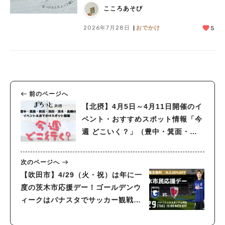
こころあそび
2026年7月28日
おでかけ
5
前のページへ
【北摂】4月5日～4月11日開催のイ
ベント・おすすめスポット情報「今
週 どこいく？」（豊中・箕面・吹
田・池田・茨木・高槻）
次のページへ
【吹田市】4/29（火・祝）は年に一
度の茨木市応援デー！ゴールデンウ
ィークはパナスタでサッカー観戦を
しよう！