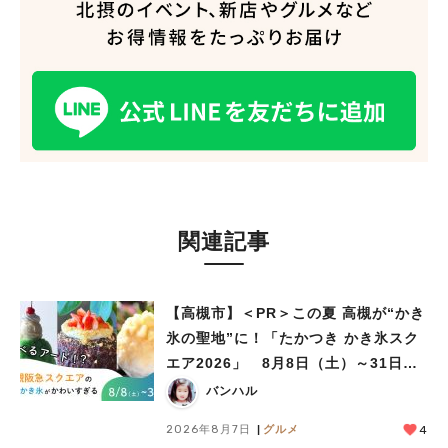
関連記事
【高槻市】＜PR＞この夏 高槻が“かき
氷の聖地”に！「たかつき かき氷スク
エア2026」 8月8日（土）～31日
（月）
バンハル
人気のキーワード
2026年8月7日
グルメ
4