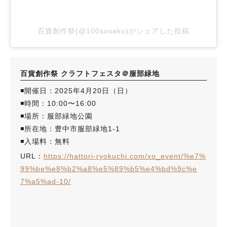
百貨創作祭(@100sosaku)がシェアした投稿
百貨創作祭 クラフトフェスタ＠服部緑地
◾️開催日：2025年4月20日（日）
◾️時間：10:00〜16:00
◾️場所：服部緑地公園
◾️所在地：豊中市服部緑地1-1
◾️入場料：無料
URL：
https://hattori-ryokuchi.com/xo_event/%e7%
99%be%e8%b2%a8%e5%89%b5%e4%bd%9c%e
7%a5%ad-10/