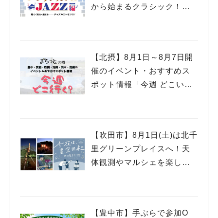
から始まるクラシック！！2
026 JAZZ編」開催
【北摂】8月1日～8月7日開
催のイベント・おすすめス
ポット情報「今週 どこい
く？」（豊中・箕面・吹
田・池田・茨木・高槻）
【吹田市】8月1日(土)は北千
里グリーンプレイスへ！天
体観測やマルシェを楽しむ
「今夜は、星空日和」開催
【豊中市】手ぶらで参加O