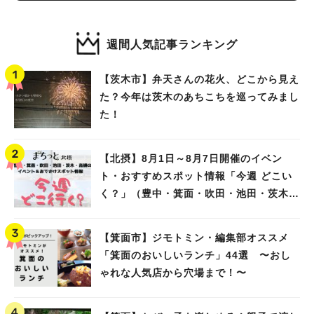
週間人気記事ランキング
【茨木市】弁天さんの花火、どこから見え
た？今年は茨木のあちこちを巡ってみまし
た！
【北摂】8月1日～8月7日開催のイベン
ト・おすすめスポット情報「今週 どこい
く？」（豊中・箕面・吹田・池田・茨木・
高槻）
【箕面市】ジモトミン・編集部オススメ
「箕面のおいしいランチ」44選 〜おし
ゃれな人気店から穴場まで！〜