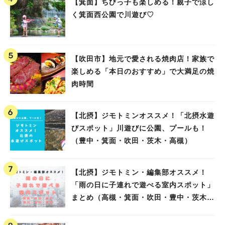
【箕面】ちびっ子も楽しめる！親子で涼し
く箕面西公園で川遊び♡
【吹田市】地元で愛される焼肉店！家族で
楽しめる「本日のおすすめ」で大満足の焼
肉時間
【北摂】ジモトミンオススメ！「北摂水遊
びスポット」川遊びに公園、プールも！
（豊中・箕面・吹田・茨木・高槻）
【北摂】ジモトミン・編集部オススメ！
「雨の日に子連れで遊べる室内スポット」
まとめ（高槻・箕面・吹田・豊中・茨木・
池田）