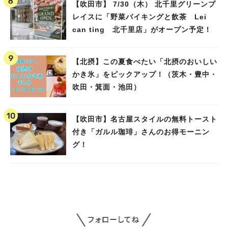
【吹田市】 7/30（木） 北千里グリーンプ
レイスに「野菜バイキングと飲茶 Lei
can ting 北千里店」がオープン予定！
【北摂】この夏食べたい「北摂のおいしい
かき氷」をピックアップ！（茨木・豊中・
吹田・箕面・池田）
【吹田市】名古屋スタイルの無料トースト
付き「ガルル珈琲」さんのお得モーニン
グ！