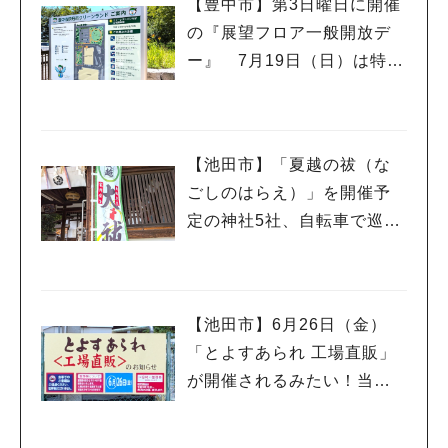
【豊中市】第3日曜日に開催
の『展望フロア一般開放デ
ー』 7月19日（日）は特別
イベント「こども服リユー
ス」もあるんだって
【池田市】「夏越の祓（な
ごしのはらえ）」を開催予
定の神社5社、自転車で巡っ
てきました♪
【池田市】6月26日（金）
「とよすあられ 工場直販」
が開催されるみたい！当日
は午前8時から整理券が配ら
れるんだって