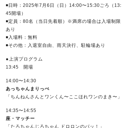
◾️日時：2025年7月6日（日）14:00〜15:30ごろ（13:
45開場）
◾️定員：80名（当日先着順）※満席の場合は入場制限
あり
◾️入場料：無料
◾️その他：入退室自由、雨天決行、駐輪場あり
●上演プログラム
13:45 開場
14:00〜14:30
あっちゃんまりっぺ
「ちんねんさんとワンくん〜ここほれワンのまき〜」
14:35〜14:55
座・マッチー
「たろちゃんじろちゃん ドロロンのパッ！」