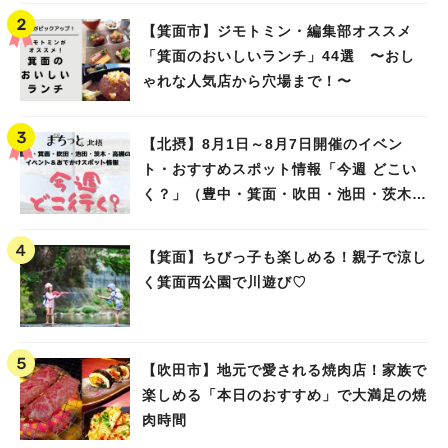
【箕面市】ジモトミン・編集部オススメ
「箕面のおいしいランチ」44選 〜おし
ゃれな人気店から穴場まで！〜
【北摂】8月1日～8月7日開催のイベン
ト・おすすめスポット情報「今週 どこい
く？」（豊中・箕面・吹田・池田・茨木・
高槻）
【箕面】ちびっ子も楽しめる！親子で涼し
く箕面西公園で川遊び♡
【吹田市】地元で愛される焼肉店！家族で
楽しめる「本日のおすすめ」で大満足の焼
肉時間