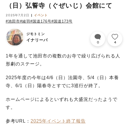
（日）弘誓寺（ぐぜいじ）会館にて
2025年7月2日
イベント
#池田市
#綾羽
#国道176号
#国道173号
ジモトミン
イナリーバ
0
4
1年を通して池田市の複数のお寺で繰り広げられる人
形劇のステージ。
2025年度の今年は4/6（日）法園寺、5/4（日）本養
寺、6/1（日）陽春寺とすでに3巡行が終了。
ホームページによるといずれも大盛況だったようで
す。
参考URL：
2025年イベント終了報告