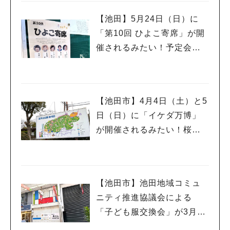
【池田】5月24日（日）に
「第10回 ひよこ寄席」が開
催されるみたい！予定会場
は落語に縁の深い「西光
寺」さんです♪
【池田市】4月4日（土）と5
日（日）に「イケダ万博」
が開催されるみたい！桜も
ほころぶ季節にもう一度万
博気分を楽しんでみては♪
【池田市】池田地域コミュ
ニティ推進協議会による
「子ども服交換会」が3月29
日(日)に開催されるようです