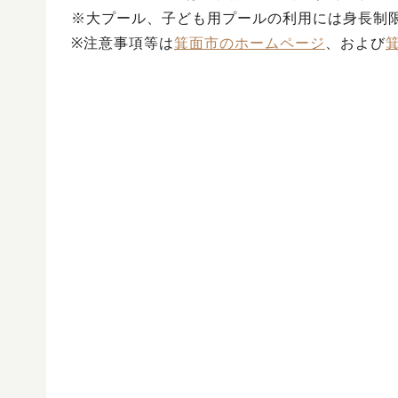
※大プール、子ども用プールの利用には身長制
※注意事項等は
箕面市のホームページ
、および