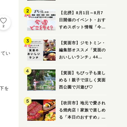
ってみました！
【北摂】8月1日～8月7
日開催のイベント・おす
2
すめスポット情報「今週
どこいく？」（豊中・箕
面・吹田・池田・茨木・
【箕面市】ジモトミン・
高槻）
編集部オススメ「箕面の
してい
おいしいランチ」44
選 〜おしゃれな人気店
から穴場まで！〜
【箕面】ちびっ子も楽し
める！親子で涼しく箕面
西公園で川遊び♡
以下を
【吹田市】地元で愛され
る焼肉店！家族で楽しめ
る「本日のおすすめ」で
大満足の焼肉時間