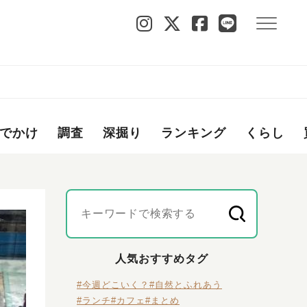
でかけ
調査
深掘り
ランキング
くらし
人気おすすめタグ
#今週どこいく？
#自然とふれあう
#ランチ
#カフェ
#まとめ