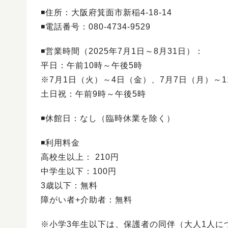
◾️住所：大阪府箕面市新稲4-18-14
◾️電話番号：080-4734-9529
◾️営業時間（2025年7月1日～8月31日）：
平日：午前10時～午後5時
※7月1日（火）～4日（金）、7月7日（月）～
土日祝：午前9時～午後5時
◾️休館日：なし（臨時休業を除く）
◾️利用料金
高校生以上： 210円
中学生以下：100円
3歳以下：無料
障がい者+介助者：無料
※小学3年生以下は、保護者の同伴（大人1人に