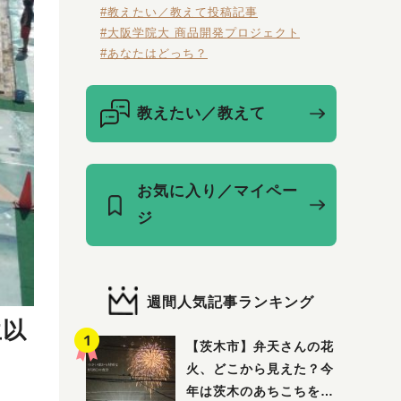
#教えたい／教えて投稿記事
#大阪学院大 商品開発プロジェクト
#あなたはどっち？
教えたい／教えて
お気に入り／マイペー
ジ
週間人気記事ランキング
生以
【茨木市】弁天さんの花
火、どこから見えた？今
年は茨木のあちこちを巡