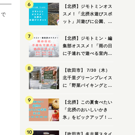
【北摂】ジモトミンオス
スメ！「北摂水遊びスポ
くで
ット」川遊びに公園、プ
ールも！（豊中・箕面・
吹田・茨木・高槻）
【北摂】ジモトミン・編
集部オススメ！「雨の日
に子連れで遊べる室内ス
ポット」まとめ（高槻・
箕面・吹田・豊中・茨
【吹田市】 7/30（木）
木・池田）
北千里グリーンプレイス
に「野菜バイキングと飲
茶 Lei can ting 北千
里店」がオープン予定！
【北摂】この夏食べたい
「北摂のおいしいかき
氷」をピックアップ！
（茨木・豊中・吹田・箕
面・池田）
【吹田市】名古屋スタイ