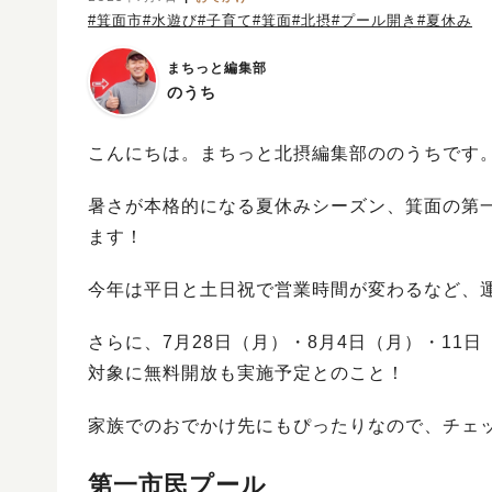
#箕面市
#水遊び
#子育て
#箕面
#北摂
#プール開き
#夏休み
まちっと編集部
のうち
こんにちは。まちっと北摂編集部ののうちです
暑さが本格的になる夏休みシーズン、箕面の第一
ます！
今年は平日と土日祝で営業時間が変わるなど、
さらに、7月28日（月）・8月4日（月）・11
対象に無料開放も実施予定とのこと！
家族でのおでかけ先にもぴったりなので、チェ
第一市民プール