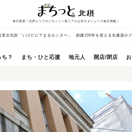
毎日更新！北摂エリアのジモトミン発リアルな街ネタニュース毎日満載！
有形文化財「いけだピアまるセンター」 創建100年を迎える名建築が
です（7月末まで）
っち？
まち・ひと応援
地元人
開店/閉店
お