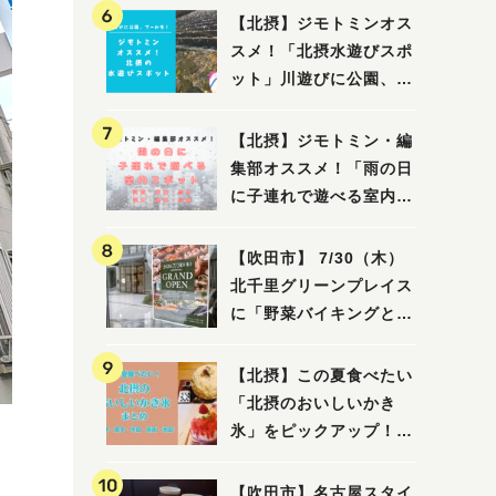
【北摂】ジモトミンオス
スメ！「北摂水遊びスポ
ット」川遊びに公園、プ
ールも！（豊中・箕面・
吹田・茨木・高槻）
【北摂】ジモトミン・編
集部オススメ！「雨の日
に子連れで遊べる室内ス
ポット」まとめ（高槻・
箕面・吹田・豊中・茨
【吹田市】 7/30（木）
木・池田）
北千里グリーンプレイス
に「野菜バイキングと飲
茶 Lei can ting 北千
里店」がオープン予定！
【北摂】この夏食べたい
「北摂のおいしいかき
氷」をピックアップ！
（茨木・豊中・吹田・箕
面・池田）
【吹田市】名古屋スタイ