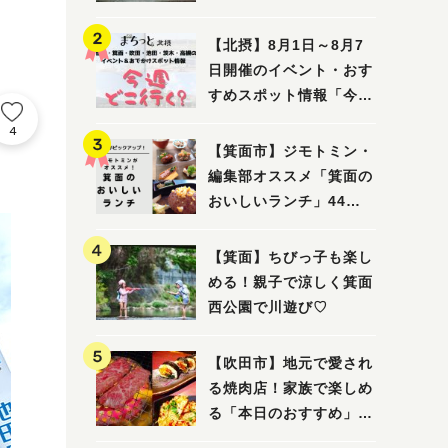
ってみました！
【北摂】8月1日～8月7
日開催のイベント・おす
すめスポット情報「今週
どこいく？」（豊中・箕
4
面・吹田・池田・茨木・
【箕面市】ジモトミン・
高槻）
編集部オススメ「箕面の
おいしいランチ」44
選 〜おしゃれな人気店
から穴場まで！〜
【箕面】ちびっ子も楽し
める！親子で涼しく箕面
西公園で川遊び♡
【吹田市】地元で愛され
る焼肉店！家族で楽しめ
る「本日のおすすめ」で
大満足の焼肉時間