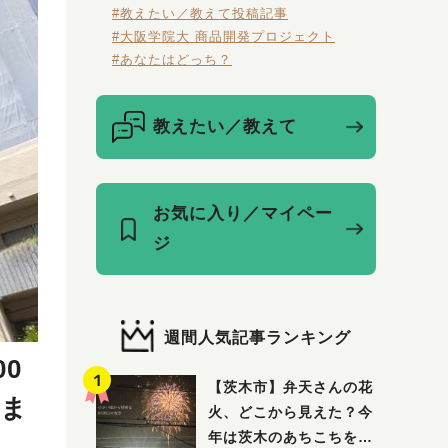
#教えたい／教えて投稿記事
#大阪学院大 商品開発プロジェクト
#あなたはどっち？
教えたい／教えて
お気に入り／マイペー
ジ
週間人気記事ランキング
0
【茨木市】弁天さんの花
末ま
火、どこから見えた？今
年は茨木のあちこちを巡