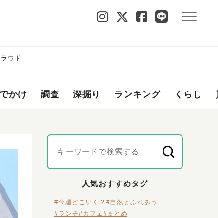
クラウドフ
でかけ
調査
深掘り
ランキング
くらし
人気おすすめタグ
#今週どこいく？
#自然とふれあう
#ランチ
#カフェ
#まとめ