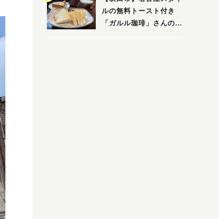
ルの無料トースト付き
「ガルル珈琲」さんのお
得モーニング！