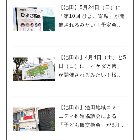
【池田】5月24日（日）に
「第10回 ひよこ寄席」が開
催されるみたい！予定会場
は落語に縁の深い「西光
寺」さんです♪
【池田市】4月4日（土）と5
日（日）に「イケダ万博」
が開催されるみたい！桜も
ほころぶ季節にもう一度万
博気分を楽しんでみては♪
【池田市】池田地域コミュ
人気のキーワード
ニティ推進協議会による
#今週どこいく？
#自然とふれあう
#ランチ
#カフェ
#まとめ
「子ども服交換会」が3月29
#教えたい／教えて投稿記事
#大阪学院大 商品開発プロジェクト
日(日)に開催されるようです
#あなたはどっち？