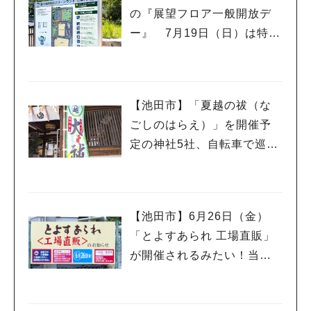
の『展望フロア一般開放デ
ー』 7月19日（日）は特別
イベント「こども服リユー
ス」もあるんだって
【池田市】「夏越の祓（な
ごしのはらえ）」を開催予
定の神社5社、自転車で巡っ
てきました♪
【池田市】6月26日（金）
「とよすあられ 工場直販」
が開催されるみたい！当日
は午前8時から整理券が配ら
れるんだって