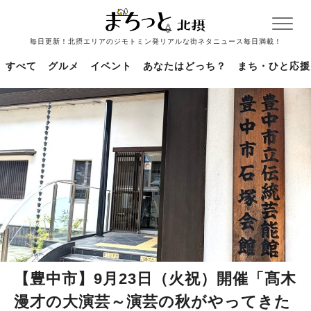
毎日更新！北摂エリアのジモトミン発リアルな街ネタニュース毎日満載！
すべて
グルメ
イベント
あなたはどっち？
まち・ひと応援
【豊中市】9月23日（火祝）開催「髙木
漫才の大演芸～演芸の秋がやってきた