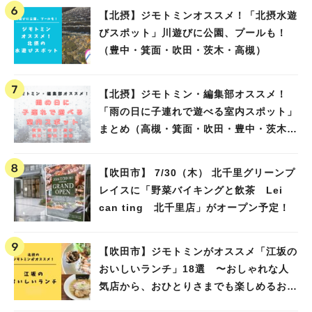
【北摂】ジモトミンオススメ！「北摂水遊
びスポット」川遊びに公園、プールも！
（豊中・箕面・吹田・茨木・高槻）
【北摂】ジモトミン・編集部オススメ！
「雨の日に子連れで遊べる室内スポット」
まとめ（高槻・箕面・吹田・豊中・茨木・
池田）
【吹田市】 7/30（木） 北千里グリーンプ
レイスに「野菜バイキングと飲茶 Lei
can ting 北千里店」がオープン予定！
【吹田市】ジモトミンがオススメ「江坂の
おいしいランチ」18選 〜おしゃれな人
気店から、おひとりさまでも楽しめるお店
まで〜