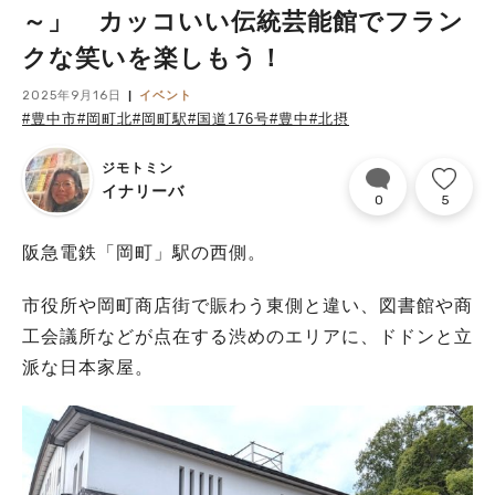
～」 カッコいい伝統芸能館でフラン
クな笑いを楽しもう！
2025年9月16日
イベント
#豊中市
#岡町北
#岡町駅
#国道176号
#豊中
#北摂
ジモトミン
イナリーバ
0
5
阪急電鉄「岡町」駅の西側。
市役所や岡町商店街で賑わう東側と違い、図書館や商
工会議所などが点在する渋めのエリアに、ドドンと立
派な日本家屋。