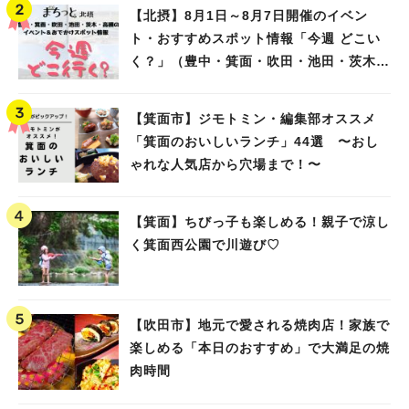
【北摂】8月1日～8月7日開催のイベン
ト・おすすめスポット情報「今週 どこい
く？」（豊中・箕面・吹田・池田・茨木・
高槻）
【箕面市】ジモトミン・編集部オススメ
「箕面のおいしいランチ」44選 〜おし
ゃれな人気店から穴場まで！〜
【箕面】ちびっ子も楽しめる！親子で涼し
く箕面西公園で川遊び♡
【吹田市】地元で愛される焼肉店！家族で
楽しめる「本日のおすすめ」で大満足の焼
肉時間