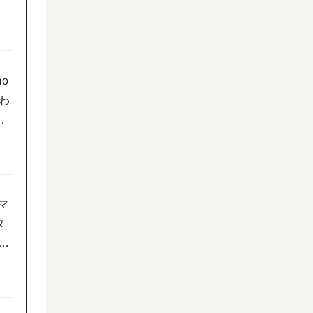
o
わ
で
マ
タ
ペ