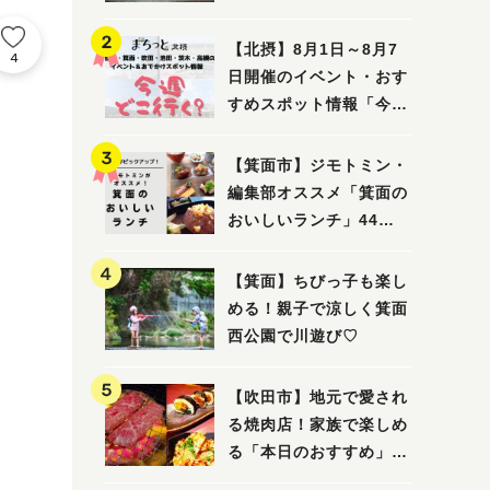
ってみました！
【北摂】8月1日～8月7
4
日開催のイベント・おす
すめスポット情報「今週
どこいく？」（豊中・箕
面・吹田・池田・茨木・
【箕面市】ジモトミン・
高槻）
編集部オススメ「箕面の
おいしいランチ」44
選 〜おしゃれな人気店
から穴場まで！〜
【箕面】ちびっ子も楽し
める！親子で涼しく箕面
西公園で川遊び♡
【吹田市】地元で愛され
る焼肉店！家族で楽しめ
る「本日のおすすめ」で
大満足の焼肉時間