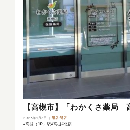
【高槻市】「わかくさ薬局 高
2026年1月5日
開店/閉店
#高槻（JR）駅
#高槻
#北摂