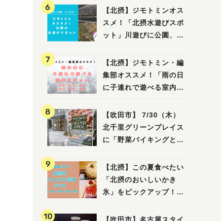
【北摂】ジモトミンオス
スメ！「北摂水遊びスポ
ット」川遊びに公園、プ
ールも！（豊中・箕面・
吹田・茨木・高槻）
【北摂】ジモトミン・編
集部オススメ！「雨の日
に子連れで遊べる室内ス
ポット」まとめ（高槻・
箕面・吹田・豊中・茨
【吹田市】 7/30（木）
木・池田）
北千里グリーンプレイス
に「野菜バイキングと飲
茶 Lei can ting 北千
里店」がオープン予定！
【北摂】この夏食べたい
「北摂のおいしいかき
氷」をピックアップ！
（茨木・豊中・吹田・箕
面・池田）
【吹田市】名古屋スタイ