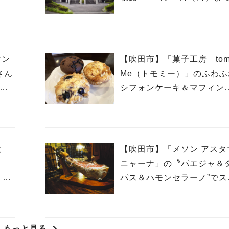
マン
【吹田市】「菓子工房 tom
さん
Me（トモミー）」のふわふ
2日
シフォンケーキ＆マフィン
幸せいっぱい☆
教
【吹田市】「メソン アスタ
ス
ニャーナ」の〝パエジャ＆
）オ
パス＆ハモンセラーノ”でス
インを堪能！
もっと見る