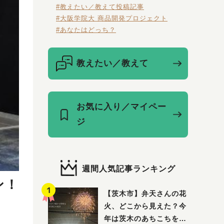
#教えたい／教えて投稿記事
#大阪学院大 商品開発プロジェクト
#あなたはどっち？
教えたい／教えて
お気に入り／マイペー
ジ
週間人気記事ランキング
ン！
【茨木市】弁天さんの花
火、どこから見えた？今
年は茨木のあちこちを巡