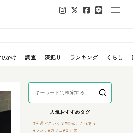
でかけ
調査
深掘り
ランキング
くらし
人気おすすめタグ
#今週どこいく？
#自然とふれあう
#ランチ
#カフェ
#まとめ