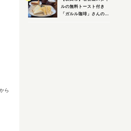
ルの無料トースト付き
「ガルル珈琲」さんのお
得モーニング！
から