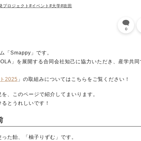
開発プロジェクト
#イベント
#大学
#吹田
0
「Smappy」です。
CT COLA」を展開する合同会社知己に協力いただき、産学共
2025
」の取組みについてはこちらをご覧ください！
況を、このページで紹介してまいります。
けるとうれしいです！
前
使った飴、「柚子りずむ」です。