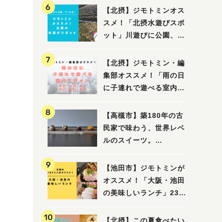
【北摂】ジモトミンオス
スメ！「北摂水遊びスポ
ット」川遊びに公園、プ
ールも！（豊中・箕面・
吹田・茨木・高槻）
【北摂】ジモトミン・編
集部オススメ！「雨の日
に子連れで遊べる室内ス
ポット」まとめ（高槻・
箕面・吹田・豊中・茨
【高槻市】築180年の古
木・池田）
民家で味わう、世界レベ
ルのスイーツ。
「HALO,（アロ）」が7
月3日にオープン！（教
【池田市】ジモトミンが
えたい/教えて）
オススメ！「大阪・池田
の美味しいランチ」23
選
【北摂】この夏食べたい