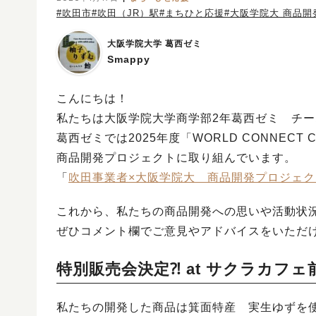
#吹田市
#吹田（JR）駅
#まちひと応援
#大阪学院大 商品
大阪学院大学 葛西ゼミ
Smappy
こんにちは！
私たちは大阪学院大学商学部2年葛西ゼミ チーム
葛西ゼミでは2025年度「WORLD CONNE
商品開発プロジェクトに取り組んでいます。
「
吹田事業者×大阪学院大 商品開発プロジェクト
これから、私たちの商品開発への思いや活動状
ぜひコメント欄でご意見やアドバイスをいただ
特別販売会決定⁈ at サクラカフェ
私たちの開発した商品は箕面特産 実生ゆずを