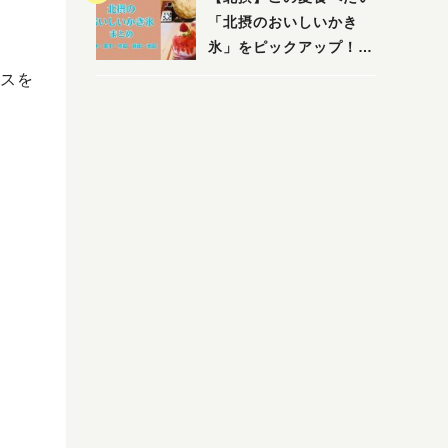
「北摂のおいしいかき
氷」をピックアップ！
（茨木・豊中・吹田・箕
スを
面・池田）