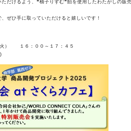
ただけるよう、❝柚子りずむ❞飴を使用したわたがしの販
で、ぜひ手に取っていただけると嬉しいです！
７（火） １６：００～１７：４５
)