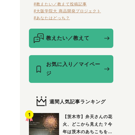
#教えたい／教えて投稿記事
#大阪学院大 商品開発プロジェクト
#あなたはどっち？
教えたい／教えて
お気に入り／マイペー
ジ
週間人気記事ランキング
py
【茨木市】弁天さんの花
火、どこから見えた？今
年は茨木のあちこちを巡