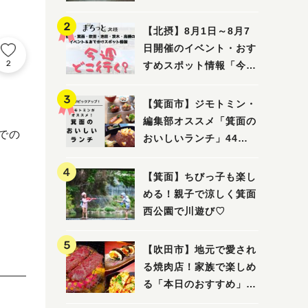
ってみました！
【北摂】8月1日～8月7
日開催のイベント・おす
2
すめスポット情報「今週
どこいく？」（豊中・箕
面・吹田・池田・茨木・
【箕面市】ジモトミン・
高槻）
編集部オススメ「箕面の
同での
おいしいランチ」44
選 〜おしゃれな人気店
から穴場まで！〜
【箕面】ちびっ子も楽し
める！親子で涼しく箕面
西公園で川遊び♡
【吹田市】地元で愛され
る焼肉店！家族で楽しめ
る「本日のおすすめ」で
大満足の焼肉時間