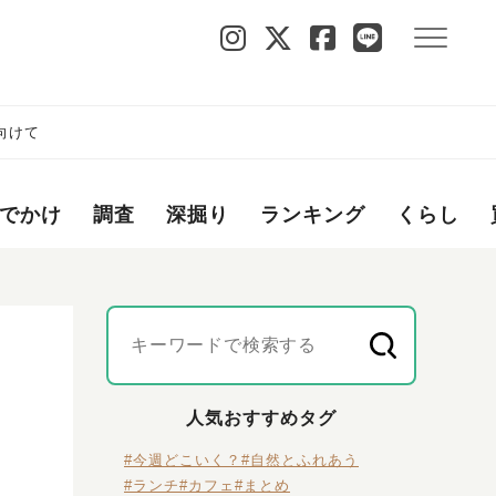
に向けて
でかけ
調査
深掘り
ランキング
くらし
人気おすすめタグ
#今週どこいく？
#自然とふれあう
#ランチ
#カフェ
#まとめ