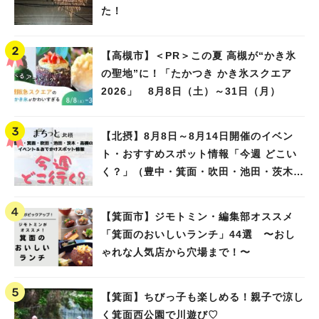
た！
【高槻市】＜PR＞この夏 高槻が“かき氷
の聖地”に！「たかつき かき氷スクエア
2026」 8月8日（土）～31日（月）
【北摂】8月8日～8月14日開催のイベン
ト・おすすめスポット情報「今週 どこい
く？」（豊中・箕面・吹田・池田・茨木・
高槻）
【箕面市】ジモトミン・編集部オススメ
「箕面のおいしいランチ」44選 〜おし
ゃれな人気店から穴場まで！〜
【箕面】ちびっ子も楽しめる！親子で涼し
く箕面西公園で川遊び♡