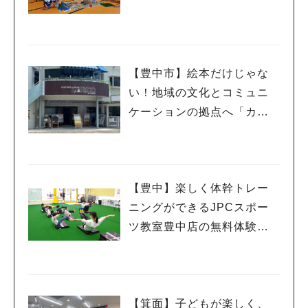
行ってきました！
【豊中市】絵本だけじゃな
い！地域の文化とコミュニ
ケーションの拠点へ「カル
チャー＆ブックカフェPIC
O」
【豊中】楽しく体幹トレー
ニングができるJPCスポー
ツ教室豊中店の無料体験教
室に参加しました！
【箕面】子どもが楽しく、