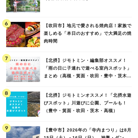
【吹田市】地元で愛される焼肉店！家族で
楽しめる「本日のおすすめ」で大満足の焼
肉時間
【北摂】ジモトミン・編集部オススメ！
「雨の日に子連れで遊べる室内スポット」
まとめ（高槻・箕面・吹田・豊中・茨木・
池田）
【北摂】ジモトミンオススメ！「北摂水遊
びスポット」川遊びに公園、プールも！
（豊中・箕面・吹田・茨木・高槻）
【豊中市】2026年の「寺内まつり」は8月
15日（土）・16日（日） 神輿・ダン