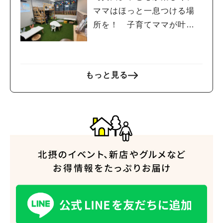
ママはほっと一息つける場
所を！ 子育てママが叶え
た夢のカフェ「カフェ＆バ
ー レクレ」
もっと見る
人気のキーワード
#今週どこいく？
#自然とふれあう
#ランチ
#カフェ
#まとめ
#教えたい／教えて投稿記事
#大阪学院大 商品開発プロジェクト
#あなたはどっち？