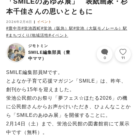
「SMILEのあゆみ展」 表紙画家・杉
本千佳さんの思いとともに
2026年2月6日
イベント
#豊中市
#蛍池西町
#蛍池（阪急）駅
#蛍池（大阪モノレール）駅
#まちづくり/地域活性
#イベント
ジモトミン
SMILE編集部員（豊
0
11
中ママ）
SMILE編集部員Mです。
とよなか子育て応援マガジン「SMILE」は、昨年、
創刊から15年を迎えました。
蛍池公民館のお祭り「夢フェス☆ほたる2026」の機
に公民館さんからお声かけいただき、ひょんなことか
ら「SMILEのあゆみ展」を開催することに。
2月14日（土）まで、蛍池公民館の図書館前にて展示
中です（無料）。