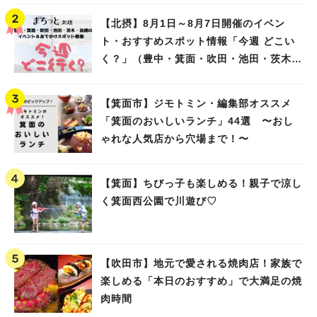
【北摂】8月1日～8月7日開催のイベン
ト・おすすめスポット情報「今週 どこい
く？」（豊中・箕面・吹田・池田・茨木・
高槻）
【箕面市】ジモトミン・編集部オススメ
「箕面のおいしいランチ」44選 〜おし
ゃれな人気店から穴場まで！〜
【箕面】ちびっ子も楽しめる！親子で涼し
く箕面西公園で川遊び♡
【吹田市】地元で愛される焼肉店！家族で
楽しめる「本日のおすすめ」で大満足の焼
肉時間