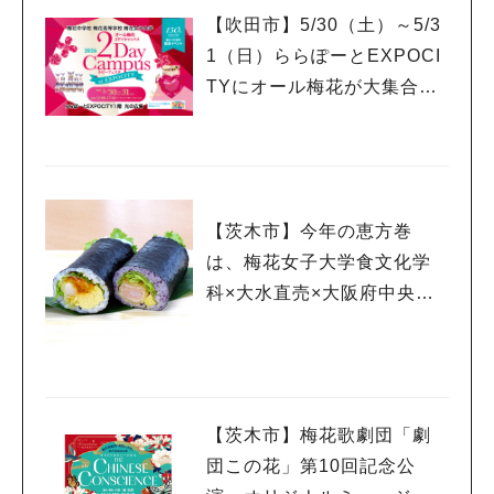
【吹田市】5/30（土）～5/3
1（日）ららぽーとEXPOCI
TYにオール梅花が大集合！
【2Day Campus ルビーフェ
スタ】
【茨木市】今年の恵方巻
は、梅花女子大学食文化学
科×大水直売×大阪府中央卸
売市場のコラボ商品「海老
チリ＆海老タル」の2種食べ
比べはいかが？！
【茨木市】梅花歌劇団「劇
団この花」第10回記念公