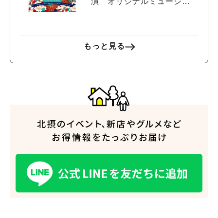
演 オリジナルミュージカ
ル「THE CHINESE CONS
CIENCE」を2月に上演！
もっと見る
人気のキーワード
#今週どこいく？
#自然とふれあう
#ランチ
#カフェ
#まとめ
#教えたい／教えて投稿記事
#大阪学院大 商品開発プロジェクト
#あなたはどっち？