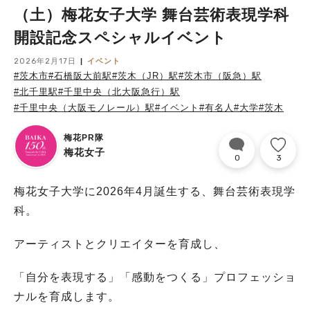
（土）梅花女子大学 舞台芸術表現学科
開設記念スペシャルイベント
2026年2月17日
イベント
#茨木市
#石橋阪大前駅
#茨木（JR）駅
#茨木市（阪急）駅
#北千里駅
#千里中央（北大阪急行）駅
#千里中央（大阪モノレール）駅
#イベント
#有名人
#大学
#茨木
梅花PR隊
梅花女子
0
3
梅花女子大学に2026年4月誕生する、舞台芸術表現学
科。
アーティストとクリエイターを育成し、
「自分を表現する」「感動をつくる」プロフェッショ
ナルを育成します。