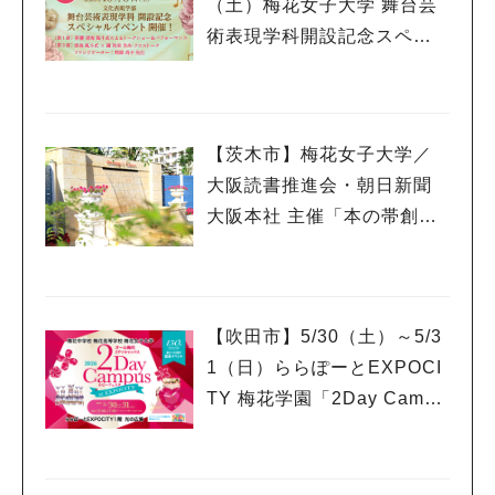
（土）梅花女子大学 舞台芸
術表現学科開設記念スペシ
ャルイベント開催！ 俳優≪
望海風斗氏≫が特別講師と
して登壇！
【茨木市】梅花女子大学／
大阪読書推進会・朝日新聞
大阪本社 主催「本の帯創作
コンクール」において、絵
本の帯づくりワークショッ
プ開催！
【吹田市】5/30（土）～5/3
1（日）ららぽーとEXPOCI
TY 梅花学園「2Day Campu
s」 体験ワークショップ開
催！