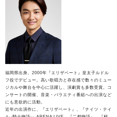
福岡県出身。2000年『エリザベート』皇太子ルドル
フ役でデビュー。高い歌唱力と存在感で数々のミュー
ジカルや舞台を中心に活躍し、演劇賞も多数受賞。コ
ンサートの開催、音楽・バラエティ番組への出演など
にも意欲的に活動。
近年の出演作に、『エリザベート』、『ナイツ・テイ
ル -騎士物語-』ARENA LIVE、『二都物語』、『桜