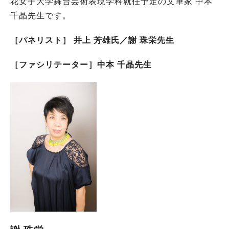
花女子大学舞台芸術表現学科就任予定の文筆家 中本
千晶先生です。
［パネリスト］ 井上 芳雄氏／謝 珠栄先生
［ファシリテーター］中本 千晶先生