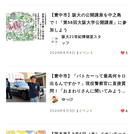
【豊中市】阪大の公開講座を中之島
で！「第58回大阪大学公開講座」に参
加しよう
阪大21世紀懐徳堂スタ
ッフ
2026年8月4日
イベント
3
【豊中市】「パトカーって最高何キロ
出るんですか？」現役警察官に直接質
問！「おまわりさんに聞いてみよう」
に参加しました
ゆっけ
2026年8月3日
イベント
4
【茨木市】8月6日（木）イオンモール