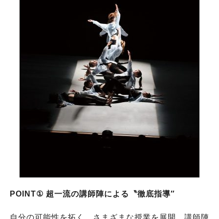
POINT① 超一流の講師陣による〝徹底指導″
自分の可能性を拓く、さまざまな授業を展開。講師陣