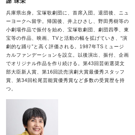
謝 珠栄
兵庫県出身。宝塚歌劇団に、首席入団。退団後、ニュ
ーヨークへ留学。帰国後、井上ひさし、野田秀樹等の
小劇場作品で振付を始め、宝塚歌劇団、劇団四季、東
宝等の作品、映画、TVと活動の幅を拡げていき、“演
劇的な踊り”と高く評価される。1987年TSミュージ
カルファンデーションを設立。以後演出、振付、企画
でオリジナル作品を作り続ける。第43回芸術選奨文
部大臣新人賞、第16回読売演劇大賞最優秀スタッフ
賞、第34回松尾芸能賞優秀賞など多数の受賞歴を持
つ。