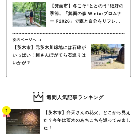
【箕面市】冬こそ“ととのう”絶好の
季節。「箕面の森 Winterプロムナ
ード2026」で森と自分をリフレッ
シュ！
次のページへ
【茨木市】元茨木川緑地には石碑が
いっぱい！梅さんぽがてら石巡りは
いかが？
週間人気記事ランキング
【茨木市】弁天さんの花火、どこから見え
た？今年は茨木のあちこちを巡ってみまし
た！