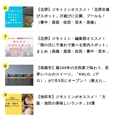
【北摂】ジモトミンオススメ！「北摂水遊
びスポット」川遊びに公園、プールも！
（豊中・箕面・吹田・茨木・高槻）
【北摂】ジモトミン・編集部オススメ！
「雨の日に子連れで遊べる室内スポット」
まとめ（高槻・箕面・吹田・豊中・茨木・
池田）
【高槻市】築180年の古民家で味わう、世
界レベルのスイーツ。「HALO,（ア
ロ）」が7月3日にオープン！（教えたい/
教えて）
【池田市】ジモトミンがオススメ！「大
阪・池田の美味しいランチ」23選