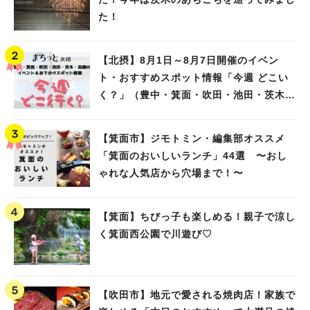
た！
【北摂】8月1日～8月7日開催のイベン
ト・おすすめスポット情報「今週 どこい
く？」（豊中・箕面・吹田・池田・茨木・
高槻）
【箕面市】ジモトミン・編集部オススメ
「箕面のおいしいランチ」44選 〜おし
ゃれな人気店から穴場まで！〜
【箕面】ちびっ子も楽しめる！親子で涼し
く箕面西公園で川遊び♡
【吹田市】地元で愛される焼肉店！家族で