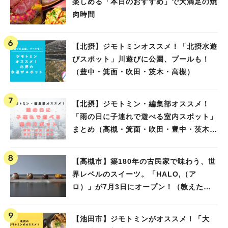
楽しめる「本日のおすすめ」で大満足の焼
肉時間
【北摂】ジモトミンオススメ！「北摂水遊
びスポット」川遊びに公園、プールも！
（豊中・箕面・吹田・茨木・高槻）
【北摂】ジモトミン・編集部オススメ！
「雨の日に子連れで遊べる室内スポット」
まとめ（高槻・箕面・吹田・豊中・茨木・
池田）
【高槻市】築180年の古民家で味わう、世
界レベルのスイーツ。「HALO,（ア
ロ）」が7月3日にオープン！（教えたい/
教えて）
【池田市】ジモトミンがオススメ！「大