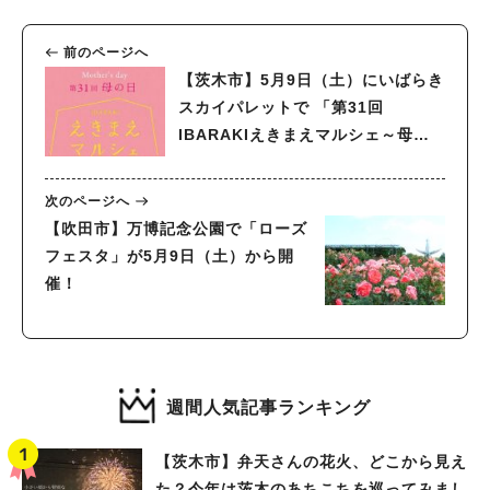
前のページへ
人気のキーワード
【茨木市】5月9日（土）にいばらき
#今週どこいく？
#自然とふれあう
#ランチ
#カフェ
#まとめ
スカイパレットで 「第31回
#教えたい／教えて投稿記事
#大阪学院大 商品開発プロジェクト
IBARAKIえきまえマルシェ～母の
#あなたはどっち？
日～」が開催！
次のページへ
【吹田市】万博記念公園で「ローズ
フェスタ」が5月9日（土）から開
催！
週間人気記事ランキング
【茨木市】弁天さんの花火、どこから見え
た？今年は茨木のあちこちを巡ってみまし