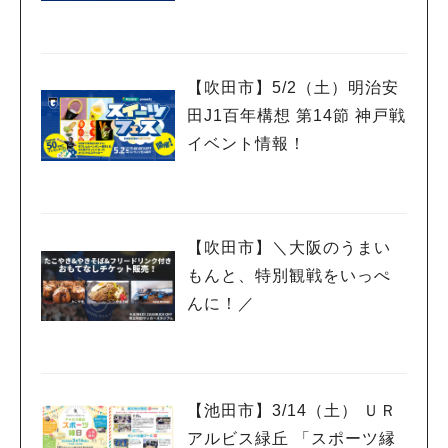
【吹田市】5/2（土）明治安
田J1百年構想 第14節 神戸戦
イベント情報！
【吹田市】＼大阪のうまい
もんと、特別観戦をいっぺ
んに！／
【池田市】3/14（土） ＵＲ
アルビス緑丘 「スポーツ縁