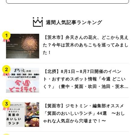
週間人気記事ランキング
【茨木市】弁天さんの花火、どこから見え
た？今年は茨木のあちこちを巡ってみまし
た！
【北摂】8月1日～8月7日開催のイベン
ト・おすすめスポット情報「今週 どこい
く？」（豊中・箕面・吹田・池田・茨木・
高槻）
【箕面市】ジモトミン・編集部オススメ
「箕面のおいしいランチ」44選 〜おし
ゃれな人気店から穴場まで！〜