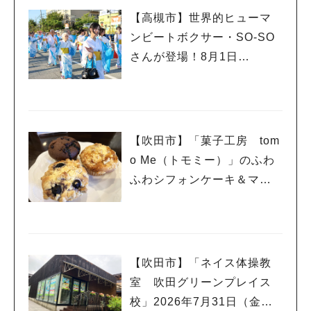
【高槻市】世界的ヒューマ
ンビートボクサー・SO-SO
さんが登場！8月1日
（土）・2日（日）高槻まつ
り開催
【吹田市】「菓子工房 tom
o Me（トモミー）」のふわ
ふわシフォンケーキ＆マフ
ィンで幸せいっぱい☆
【吹田市】「ネイス体操教
室 吹田グリーンプレイス
校」2026年7月31日（金）