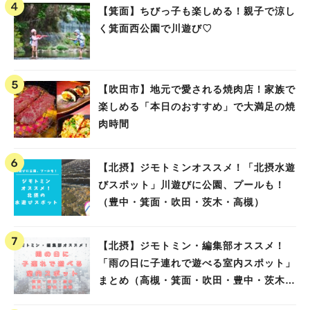
【箕面】ちびっ子も楽しめる！親子で涼し
く箕面西公園で川遊び♡
【吹田市】地元で愛される焼肉店！家族で
楽しめる「本日のおすすめ」で大満足の焼
肉時間
【北摂】ジモトミンオススメ！「北摂水遊
びスポット」川遊びに公園、プールも！
（豊中・箕面・吹田・茨木・高槻）
【北摂】ジモトミン・編集部オススメ！
「雨の日に子連れで遊べる室内スポット」
まとめ（高槻・箕面・吹田・豊中・茨木・
池田）