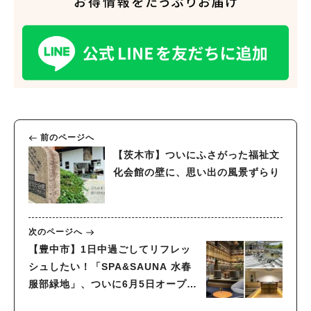
前のページへ
【茨木市】ついにふさがった福祉文
化会館の壁に、思い出の風景ずらり
人気のキーワード
#今週どこいく？
#自然とふれあう
#ランチ
#カフェ
#まとめ
次のページへ
#教えたい／教えて投稿記事
#大阪学院大 商品開発プロジェクト
【豊中市】1日中過ごしてリフレッ
#あなたはどっち？
シュしたい！「SPA&SAUNA 水春
服部緑地」、ついに6月5日オープ
ン！