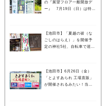
の『展望フロア一般開放デ
ー』 7月19日（日）は特別
イベント「こども服リユー
ス」もあるんだって
【池田市】「夏越の祓（な
ごしのはらえ）」を開催予
定の神社5社、自転車で巡っ
てきました♪
【池田市】6月26日（金）
「とよすあられ 工場直販」
が開催されるみたい！当日
は午前8時から整理券が配ら
人気のキーワード
れるんだって
#今週どこいく？
#自然とふれあう
#ランチ
#カフェ
#まとめ