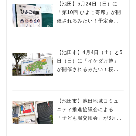
#教えたい／教えて投稿記事
#大阪学院大 商品開発プロジェクト
【池田】5月24日（日）に
#あなたはどっち？
「第10回 ひよこ寄席」が開
催されるみたい！予定会場
は落語に縁の深い「西光
寺」さんです♪
【池田市】4月4日（土）と5
日（日）に「イケダ万博」
が開催されるみたい！桜も
ほころぶ季節にもう一度万
博気分を楽しんでみては♪
【池田市】池田地域コミュ
ニティ推進協議会による
「子ども服交換会」が3月29
日(日)に開催されるようです