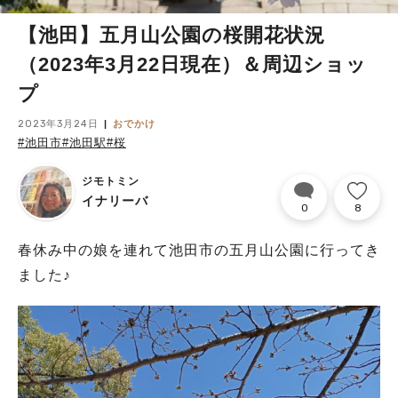
【池田】五月山公園の桜開花状況
（2023年3月22日現在）＆周辺ショッ
プ
2023年3月24日
おでかけ
#池田市
#池田駅
#桜
ジモトミン
イナリーバ
0
8
春休み中の娘を連れて池田市の五月山公園に行ってき
ました♪