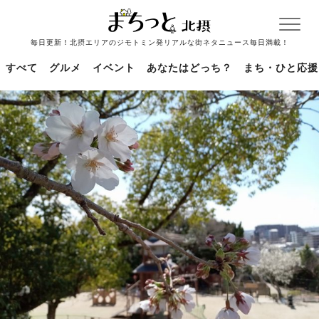
毎日更新！北摂エリアのジモトミン発リアルな街ネタニュース毎日満載！
すべて
グルメ
イベント
あなたはどっち？
まち・ひと応援