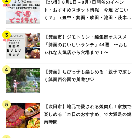
【北摂】8月1日～8月7日開催のイベン
ト・おすすめスポット情報「今週 どこい
く？」（豊中・箕面・吹田・池田・茨木・
高槻）
【箕面市】ジモトミン・編集部オススメ
「箕面のおいしいランチ」44選 〜おし
ゃれな人気店から穴場まで！〜
【箕面】ちびっ子も楽しめる！親子で涼し
く箕面西公園で川遊び♡
【吹田市】地元で愛される焼肉店！家族で
楽しめる「本日のおすすめ」で大満足の焼
肉時間