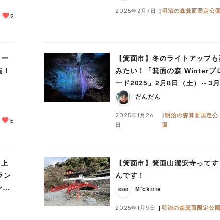
2025年2月7日
明治の森箕面国定公
2
ォー
【箕面市】冬のライトアップも
催！
みたい！「箕面の森 Winterプ
ード2025」2月8日（土）～3月
（日）開催
だんだん
2025年1月26
明治の森箕面国定公
5
日
園
け上
【箕面市】箕面山瀧安寺ってす
ラン
んです！
ンナ
M’ckirie
2025年1月9日
明治の森箕面国定公