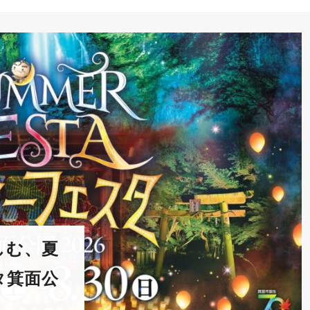
しむ、夏
タ箕面公