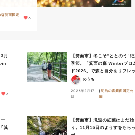
の森箕面国定
6
3月
【箕面市】冬こそ“ととのう”絶
in
季節。「箕面の森 Winterプロ
ド2026」で森と自分をリフレ
ュ！
のうち
2026年2月17
明治の森箕面国定公
3
日
園
を一
【箕面市】滝道の紅葉はまだ始
「箕
り。11月15日のようすをちら
ポ