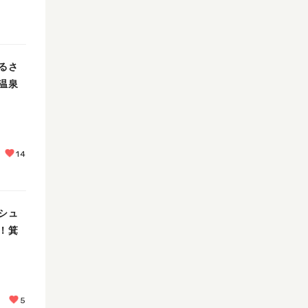
るさ
温泉
14
シュ
！箕
5