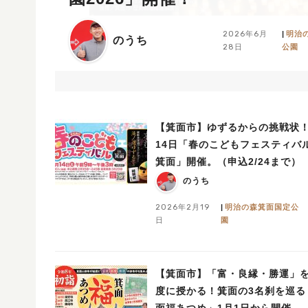
2026年6月
明治
のうち
28日
公園
【箕面市】ゆずるからの挑戦状！
14日「春のこどもフェスティバル
箕面」開催。（申込2/24まで）
のうち
2026年2月19
明治の森箕面国定公
日
園
【箕面市】「富・良縁・勝運」
度に授かる！箕面の3名刹を巡る
面福あつめ」1月1日から開催