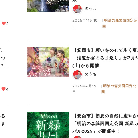
のうち
2025年11月18
明治の森箕面国定公
2
日
園
夜。
【箕面市】願いをのせて歩く夏
まつ
「滝道かざぐるま巡り」が7月
月7日
(土)から開催
のうち
2025年6月19
明治の森箕面国定公
4
日
園
れる
【箕面市】初夏の自然に癒やさ
きま
「明治の森箕面国定公園 新緑
バル2025」が開催中！