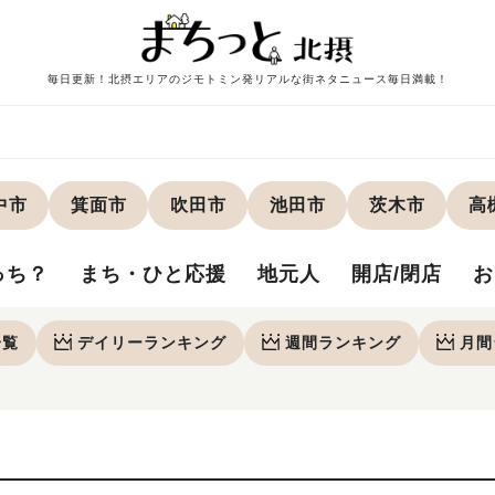
毎日更新！北摂エリアのジモトミン発リアルな街ネタニュース毎日満載！
中市
箕面市
吹田市
池田市
茨木市
高
っち？
まち・ひと応援
地元人
開店/閉店
お
一覧
デイリー
ランキング
週間
ランキング
月間