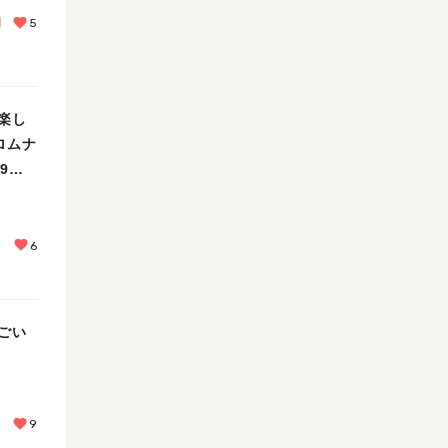
園
5
楽し
ロムナ
9日
6
ごい
園
9