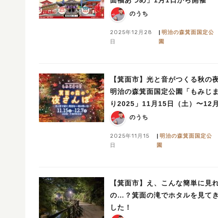
のうち
2025年12月28
明治の森箕面国定公
日
園
【箕面市】光と音がつくる秋の
明治の森箕面国定公園「もみじ
り2025」11月15日（土）〜12
（日）開催
のうち
2025年11月15
明治の森箕面国定公
日
園
【箕面市】え、こんな簡単に見
の…？箕面の滝でホタルを見て
した！