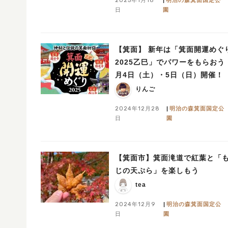
日
園
【箕面】 新年は「箕面開運め
2025乙巳」でパワーをもらおう
月4日（土）・5日（日）開催！
りんご
2024年12月28
明治の森箕面国定公
日
園
【箕面市】箕面滝道で紅葉と「
じの天ぷら」を楽しもう
tea
2024年12月9
明治の森箕面国定公
日
園