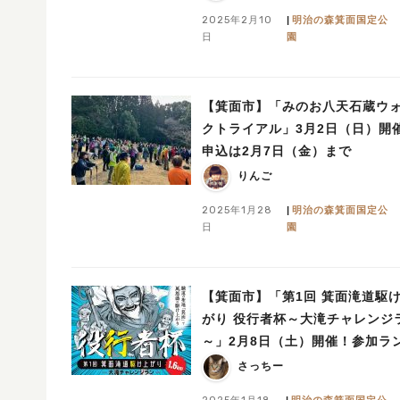
（教えたい／教えて）
2025年2月10
明治の森箕面国定公
日
園
【箕面市】「みのお八天石蔵ウ
クトライアル」3月2日（日）開
申込は2月7日（金）まで
りんご
2025年1月28
明治の森箕面国定公
日
園
【箕面市】「第1回 箕面滝道駆
がり 役行者杯～大滝チャレンジ
～」2月8日（土）開催！参加ラ
ー募集中（教えたい／教えて）
さっちー
2025年1月18
明治の森箕面国定公