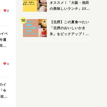
えたい/教えて）
オススメ！「大阪・池田
の美味しいランチ」23
園
2
選
【北摂】この夏食べたい
「北摂のおいしいかき
のイベ
氷」をピックアップ！
今週
（茨木・豊中・吹田・箕
田・
面・池田）
3
催のイ
「今
・吹