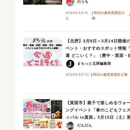
のうち
2025年6月15
明治の森箕面国定公
日
園
【北摂】3月8日～3月14日開催
ベント・おすすめスポット情報
週 どこいく？」（豊中・箕面・
田・池田・茨木・高槻）
まちっと北摂編集部
2025年3月7日
明治の森箕面国定公園
【箕面市】親子で楽しめるウォ
ングイベント「春のこどもフェ
ィバル in箕面」3月15日（土）
催！申込みは2月25日（火）まで
だんだん