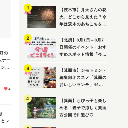
【茨木市】弁天さんの花
火、どこから見えた？今
年は茨木のあちこちを巡
ってみました！
【北摂】8月1日～8月7
日開催のイベント・おす
好の
すめスポット情報「今週
ムナー
どこいく？」（豊中・箕
ッシ
面・吹田・池田・茨木・
【箕面市】ジモトミン・
高槻）
編集部オススメ「箕面の
おいしいランチ」44
4
選 〜おしゃれな人気店
から穴場まで！〜
【箕面】ちびっ子も楽し
める！親子で涼しく箕面
ま
西公園で川遊び♡
っとレ