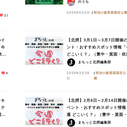
のうち
2025年5月2日
明治の森箕面国定公
37
のイ
【北摂】3月1日～3月7日開催
「今
ント・おすすめスポット情報「
吹
どこいく？」（豊中・箕面・吹
池田・茨木・高槻）
まちっと北摂編集部
2025年2月28
明治の森箕面国定公
4
日
園
ーキ
【北摂】2月8日～2月14日開
ステ
ベント・おすすめスポット情報
開
週 どこいく？」（豊中・箕面
田・池田・茨木・高槻）
まちっと北摂編集部