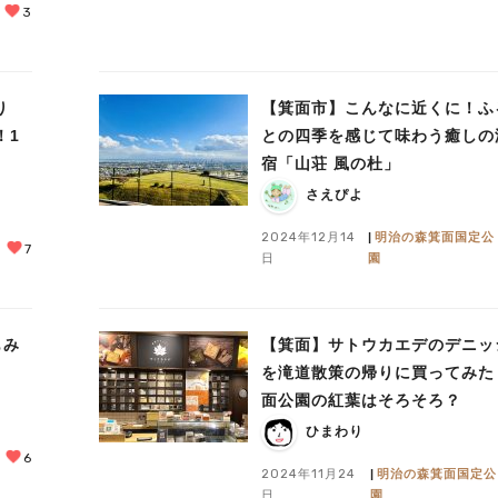
3
ぐり
【箕面市】こんなに近くに！ふ
！1
との四季を感じて味わう癒しの
宿「山荘 風の杜」
さえぴよ
2024年12月14
明治の森箕面国定公
7
日
園
もみ
【箕面】サトウカエデのデニッ
を滝道散策の帰りに買ってみた
面公園の紅葉はそろそろ？
ひまわり
6
2024年11月24
明治の森箕面国定公
日
園