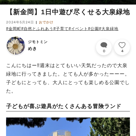
【新金岡】1日中遊び尽くせる大泉緑地
2024年5月24日
おでかけ
#金岡町
#自然とふれあう
#子育て
#イベント
#公園
#大泉緑地
ジモトミン
めき
0
4
こんにちはー‼︎週末はとてもいい天気だったので大泉
緑地に行ってきました。とても人が多かったーーー。
子どもにとっても、大人にとっても楽しめる公園でし
た。
子どもが喜ぶ遊具がたくさんある冒険ランド