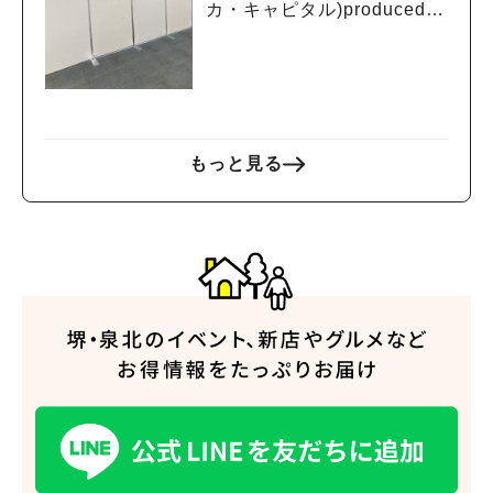
カ・キャピタル)produced b
y EDION」が6月12日（金）
にオープン
人気のキーワード
#泉ヶ丘駅
#栂・美木多駅
#光明池駅
#なかもず駅
#深井駅
#ランチ
#カフェ
#あなたはどっち？
もっと見る