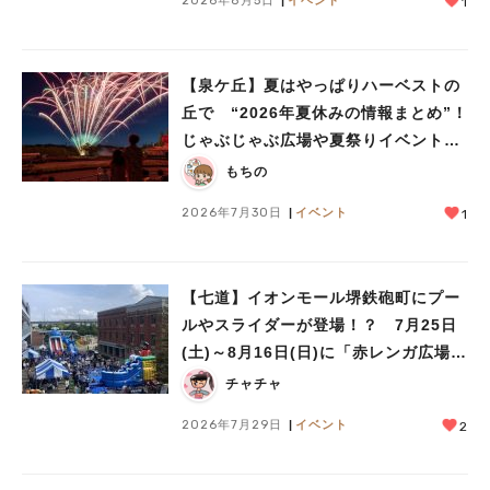
2026年8月5日
イベント
1
【泉ケ丘】夏はやっぱりハーベストの
丘で “2026年夏休みの情報まとめ”！
じゃぶじゃぶ広場や夏祭りイベントで
ミニ花火ショーも
もちの
2026年7月30日
イベント
1
【七道】イオンモール堺鉄砲町にプー
ルやスライダーが登場！？ 7月25日
(土)～8月16日(日)に「赤レンガ広場
Kid’s Water PARK 2026」が開催
チャチャ
2026年7月29日
イベント
2