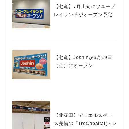
【七道】7月上旬にソユープ
レイランドがオープン予定
【七道】Joshinが6月19日
（金）にオープン
【北花田】デュエルスペー
ス完備の「TreCapaital(トレ