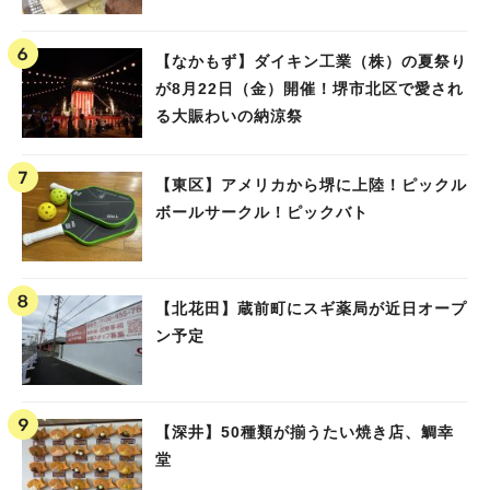
【なかもず】ダイキン工業（株）の夏祭り
が8月22日（金）開催！堺市北区で愛され
る大賑わいの納涼祭
【東区】アメリカから堺に上陸！ピックル
ボールサークル！ピックバト
【北花田】蔵前町にスギ薬局が近日オープ
ン予定
【深井】50種類が揃うたい焼き店、鯛幸
堂