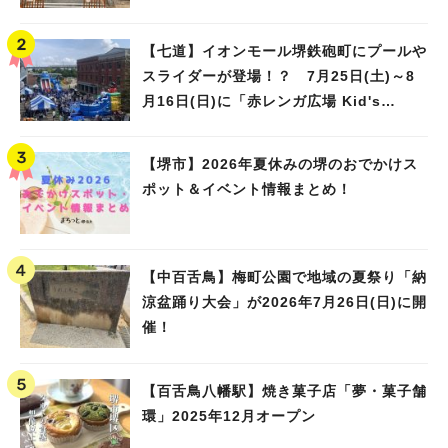
【七道】イオンモール堺鉄砲町にプールや
スライダーが登場！？ 7月25日(土)～8
月16日(日)に「赤レンガ広場 Kid's
Water PARK 2026」が開催
【堺市】2026年夏休みの堺のおでかけス
ポット＆イベント情報まとめ！
【中百舌鳥】梅町公園で地域の夏祭り「納
涼盆踊り大会」が2026年7月26日(日)に開
催！
【百舌鳥八幡駅】焼き菓子店「夢・菓子舗
環」2025年12月オープン