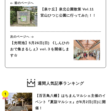
前のページへ
【泉ケ丘】泉北公園散策 Vol.11
宮山ひつじ公園に行ってみた！！
次のページへ
【光明池】5月26日(日) 《しんひの
おで集まるしぇ》vol.３を開催しま
す☆
週間人気記事ランキング
【百舌鳥八幡】はちまんマルシェ主催のイ
ベント『夏詣マルシェ』が8月2日(日)に開
催！