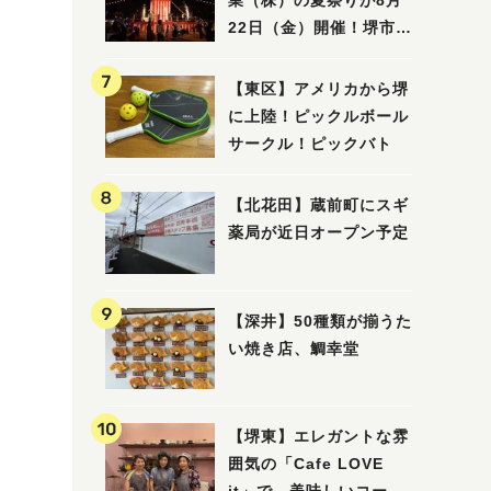
業（株）の夏祭りが8月
22日（金）開催！堺市北
区で愛される大賑わいの
納涼祭
【東区】アメリカから堺
に上陸！ピックルボール
サークル！ピックバト
【北花田】蔵前町にスギ
薬局が近日オープン予定
【深井】50種類が揃うた
い焼き店、鯛幸堂
【堺東】エレガントな雰
囲気の「Cafe LOVE