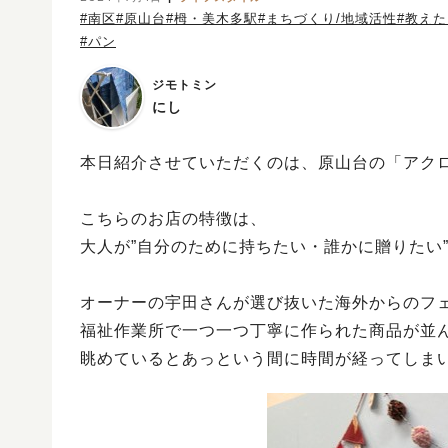
#南区
#原山台
#栂・美木多駅
#まちづくり/地域活性
#教え
#パン
ジモトミン
にし
本日紹介させていただくのは、原山台の「アクロ
こちらのお店の特徴は、
大人が”自分のために持ちたい・誰かに贈りたい
オーナーの宇田さんが選び抜いた海外からのフ
福祉作業所で一つ一つ丁寧に作られた商品が並
眺めているとあっという間に時間が経ってしま