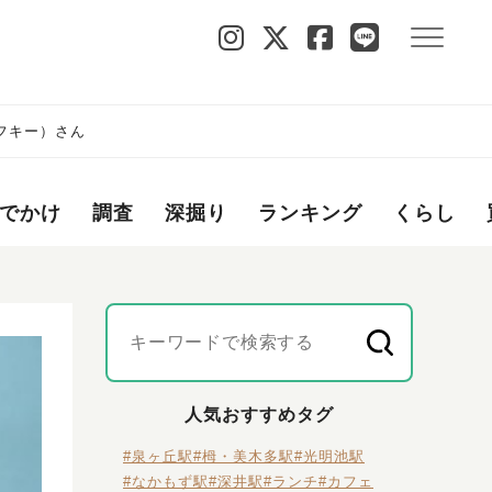
フキー）さん
でかけ
調査
深掘り
ランキング
くらし
人気おすすめタグ
#泉ヶ丘駅
#栂・美木多駅
#光明池駅
#なかもず駅
#深井駅
#ランチ
#カフェ