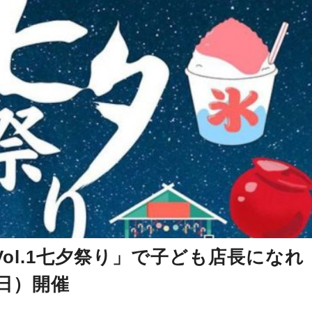
ol.1七夕祭り」で子ども店長になれ
日）開催