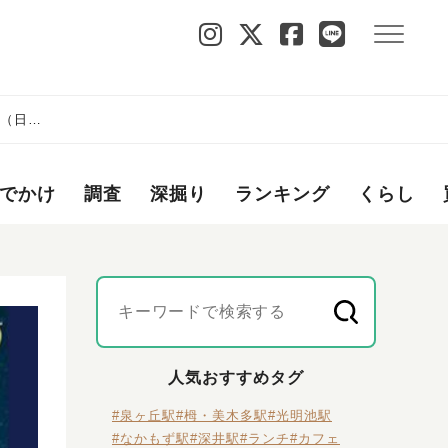
日（日）
でかけ
調査
深掘り
ランキング
くらし
人気おすすめタグ
#泉ヶ丘駅
#栂・美木多駅
#光明池駅
#なかもず駅
#深井駅
#ランチ
#カフェ