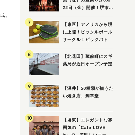
業（株）の夏祭りが8月
22日（金）開催！堺市北
成。
区で愛される大賑わいの
納涼祭
【東区】アメリカから堺
に上陸！ピックルボール
サークル！ピックバト
【北花田】蔵前町にスギ
薬局が近日オープン予定
【深井】50種類が揃うた
い焼き店、鯛幸堂
【堺東】エレガントな雰
囲気の「Cafe LOVE