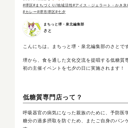
#堺区
#まちづくり/地域活性
#アイス・ジェラート・かき氷
#カレー
#堺市堺区
#七夕
まちっと堺・泉北編集部
さと
こんにちは。まちっと堺・泉北編集部のさとで
堺から、食を通した文化交流を提唱する低糖質専門店の
初の主催イベントを七夕の日に実施されます！
低糖質専門店って？
呼吸器官の病気になった親族のために、予防医
糖分の過多摂取を防ぐため、またご自身のパン