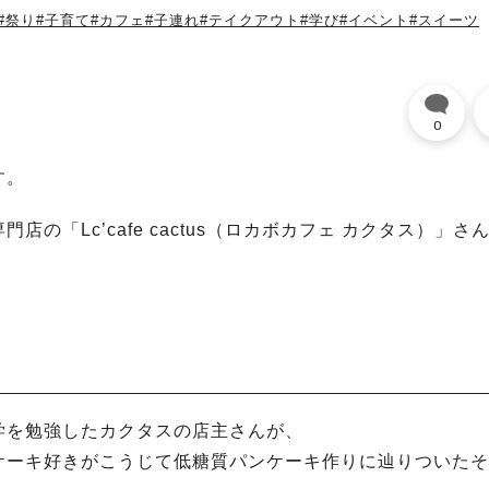
#祭り
#子育て
#カフェ
#子連れ
#テイクアウト
#学び
#イベント
#スイーツ
0
す。
「Lc’cafe cactus（ロカボカフェ カクタス）」さ
学を勉強したカクタスの店主さんが、
ケーキ好きがこうじて低糖質パンケーキ作りに辿りついたそ