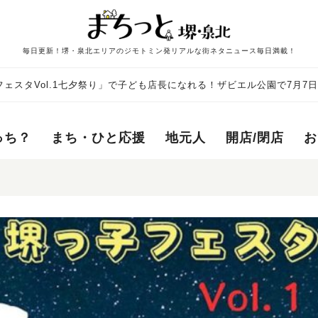
毎日更新！堺・泉北エリアのジモトミン発リアルな街ネタニュース毎日満載！
ェスタVol.1七夕祭り」で子ども店長になれる！ザビエル公園で7月7
っち？
まち・ひと応援
地元人
開店/閉店
お