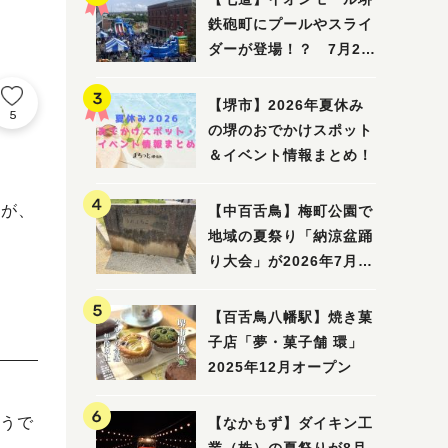
鉄砲町にプールやスライ
ダーが登場！？ 7月25
日(土)～8月16日(日)に
「赤レンガ広場 Kid's
【堺市】2026年夏休み
5
Water PARK 2026」が
の堺のおでかけスポット
開催
＆イベント情報まとめ！
んが、
【中百舌鳥】梅町公園で
地域の夏祭り「納涼盆踊
り大会」が2026年7月26
日(日)に開催！
【百舌鳥八幡駅】焼き菓
子店「夢・菓子舗 環」
2025年12月オープン
うで
【なかもず】ダイキン工