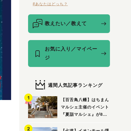
#あなたはどっち？
教えたい／教えて
お気に入り／マイペー
ジ
週間人気記事ランキング
【百舌鳥八幡】はちまん
マルシェ主催のイベント
『夏詣マルシェ』が8月2
日(日)に開催！
【七道】イオンモール堺