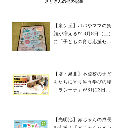
さとさんの他の記事
【泉ケ丘】パパやママの笑
顔が増える!? 3月8日（土）
に「子どもの育ち応援セミ
ナー」開催♪
人気のキーワード
#泉ヶ丘駅
#栂・美木多駅
#光明池駅
#なかもず駅
#深井駅
#ランチ
#カフェ
#あなたはどっち？
【堺・泉北】不登校の子ど
もたちに寄り添う学びの場
「ラシーナ」が3月23日
（日）までクラウドファン
ディングを実施中
【光明池】赤ちゃんの成長
を応援！「赤ちゃんハイハ