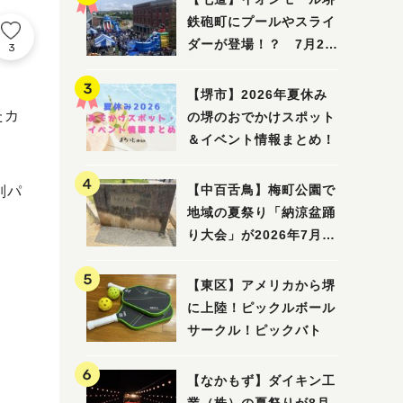
鉄砲町にプールやスライ
ダーが登場！？ 7月25
3
日(土)～8月16日(日)に
「赤レンガ広場 Kid's
【堺市】2026年夏休み
Water PARK 2026」が
たカ
の堺のおでかけスポット
開催
＆イベント情報まとめ！
【中百舌鳥】梅町公園で
別パ
地域の夏祭り「納涼盆踊
り大会」が2026年7月26
日(日)に開催！
【東区】アメリカから堺
に上陸！ピックルボール
サークル！ピックバト
【なかもず】ダイキン工