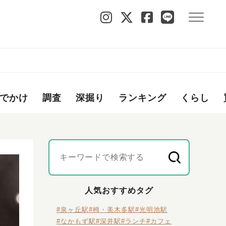
でかけ
調査
深掘り
ランキング
くらし
人気おすすめタグ
#泉ヶ丘駅
#栂・美木多駅
#光明池駅
#なかもず駅
#深井駅
#ランチ
#カフェ