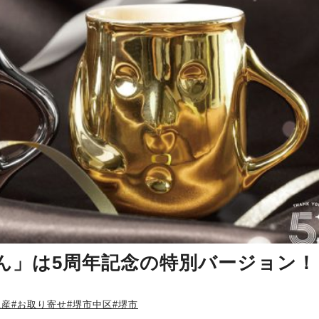
ん」は5周年記念の特別バージョン！
土産
#お取り寄せ
#堺市中区
#堺市