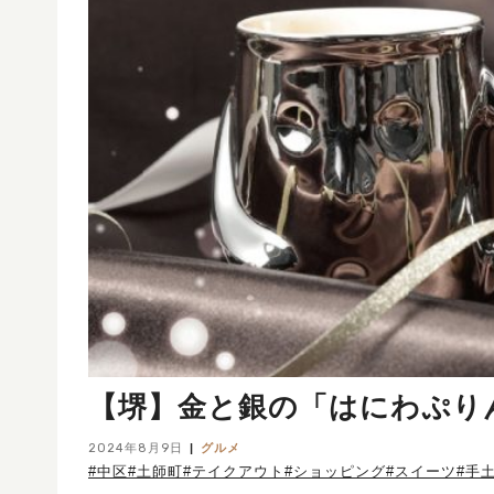
【堺】金と銀の「はにわぷり
2024年8月9日
グルメ
#中区
#土師町
#テイクアウト
#ショッピング
#スイーツ
#手