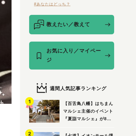
#あなたはどっち？
教えたい／教えて
お気に入り／マイペー
ジ
週間人気記事ランキング
【百舌鳥八幡】はちまん
マルシェ主催のイベント
『夏詣マルシェ』が8月2
日(日)に開催！
【七道】イオンモール堺