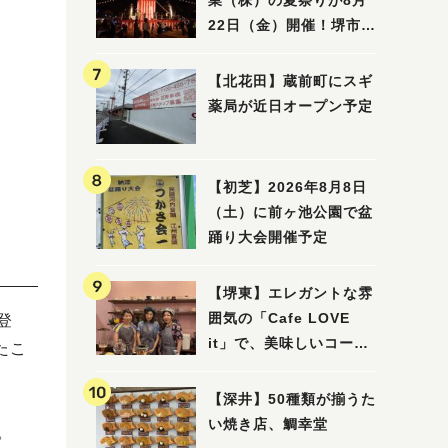
業（株）の夏祭りが8月
22日（金）開催！堺市北
区で愛される大賑わいの
納涼祭
【北花田】蔵前町にスギ
薬局が近日オープン予定
【初芝】2026年8月8日
（土）に前ヶ池公園で盆
踊り大会開催予定
【堺東】エレガントな雰
囲気の「Cafe LOVE
登
it」で、美味しいコーヒ
たこ
ーはいかがでしょうか？
【深井】50種類が揃うた
い焼き店、鯛幸堂
。