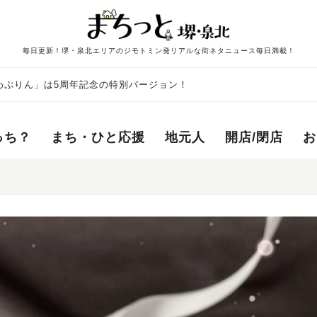
毎日更新！堺・泉北エリアのジモトミン発リアルな街ネタニュース毎日満載！
わぷりん」は5周年記念の特別バージョン！
っち？
まち・ひと応援
地元人
開店/閉店
お