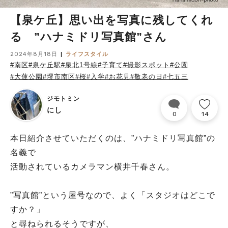
【泉ケ丘】思い出を写真に残してくれ
る ”ハナミドリ写真館”さん
2024年8月18日
ライフスタイル
#南区
#泉ケ丘駅
#泉北1号線
#子育て
#撮影スポット
#公園
#大蓮公園
#堺市南区
#桜
#入学
#お花見
#敬老の日
#七五三
ジモトミン
にし
0
14
本日紹介させていただくのは、”ハナミドリ写真館”の
名義で
活動されているカメラマン横井千春さん。
”写真館”という屋号なので、よく「スタジオはどこで
すか？」
と尋ねられるそうですが、