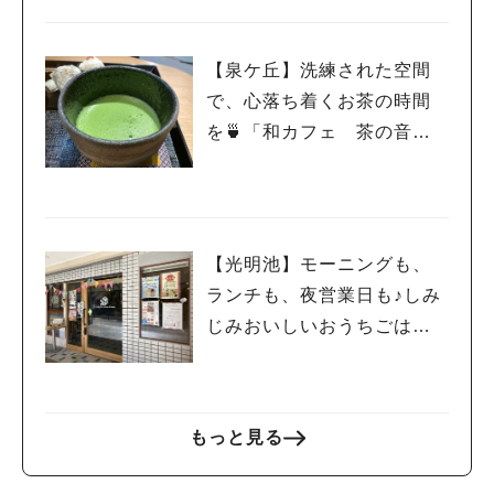
【泉ケ丘】洗練された空間
で、心落ち着くお茶の時間
を🍵「和カフェ 茶の音・
堺」 3/28までプレオープ
ン中！
【光明池】モーニングも、
ランチも、夜営業日も♪しみ
じみおいしいおうちごはん
とこだわりハンバーガー🍔
の”でんでんカフェ”
もっと見る