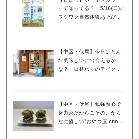
って知ってる？ 5/18(日)に
ワクワク自然体験あそび開
催！
【中区・伏尾】今日はどん
な美味しいに出合えるか
な？ 日替わりのテイクア
ウトがわくわくさせてくれ
る、”シェアキッチンポル
カ”さん
【中区・伏尾】勉強熱心で
努力家だからこその、から
だに優しい”おやつ屋 onneli
（オンネリ）”さん