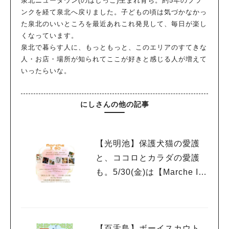
泉北ニュータウン(のはしっこ)生まれ育ち。約5年のブラ
ンクを経て泉北へ戻りました。子どもの頃は気づかなかっ
た泉北のいいところを最近あれこれ発見して、毎日が楽し
くなっています。
泉北で暮らす人に、もっともっと、このエリアのすてきな
人・お店・場所が知られてここが好きと感じる人が増えて
いったらいな。
にしさんの他の記事
人気のキーワード
【光明池】保護犬猫の愛護
#泉ヶ丘駅
#栂・美木多駅
#光明池駅
#なかもず駅
#深井駅
#ランチ
#カフェ
と、ココロとカラダの愛護
#あなたはどっち？
も。5/30(金)は【Marche I G
O（マルシェ アイ ゴ
ー）】へ♬
【百舌鳥】ボーイスカウト