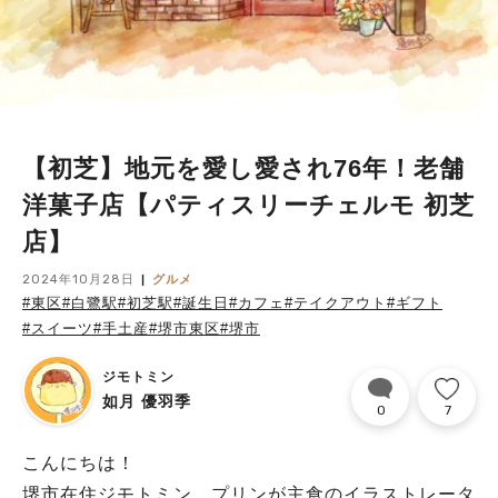
【初芝】地元を愛し愛され76年！老舗
洋菓子店【パティスリーチェルモ 初芝
店】
2024年10月28日
グルメ
#東区
#白鷺駅
#初芝駅
#誕生日
#カフェ
#テイクアウト
#ギフト
#スイーツ
#手土産
#堺市東区
#堺市
ジモトミン
如月 優羽季
0
7
こんにちは！
堺市在住ジモトミン プリンが主食のイラストレータ