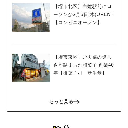
【堺市北区】白鷺駅前にロ
ーソンが2月5日(木)OPEN！
人気のキーワード
【コンビニオープン】
#泉ヶ丘駅
#栂・美木多駅
#光明池駅
#なかもず駅
#深井駅
#ランチ
#カフェ
#あなたはどっち？
【堺市東区】ご夫婦の優し
さが詰まった和菓子 創業40
年【御菓子司 新生堂】
もっと見る