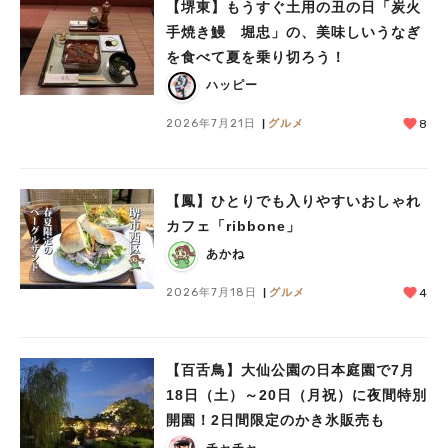
【堺東】もうすぐ土用の丑の日「炭火
手焼き鰻 堀忠」の、美味しいうなぎ
を食べて夏を乗り切ろう！
ハッピー
2026年7月21日
グルメ
8
【鳳】ひとりでも入りやすいおしゃれ
カフェ「ribbone」
あかね
2026年7月18日
グルメ
4
【百舌鳥】大仙公園の日本庭園で7月
18日（土）～20日（月祝）に夜間特別
開園！2日間限定のかき氷販売も