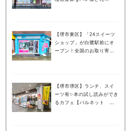
【ル・クロワッサン 堺東】
【堺市東区】「24スイーツ
ショップ」が白鷺駅前にオ
ープン！全国のお取り寄せ
スイーツが24時間いつでも
買える
【堺市堺区】ランチ、スイ
ーツ有✨本の試し読みができ
るカフェ【パルネット 本
と珈琲 ベルマージュ堺
店】