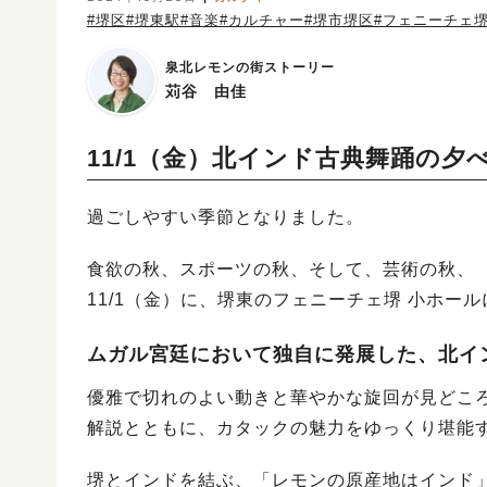
#堺区
#堺東駅
#音楽
#カルチャー
#堺市堺区
#フェニーチェ
泉北レモンの街ストーリー
苅谷 由佳
11/1（金）北インド古典舞踊の夕
過ごしやすい季節となりました。
食欲の秋、スポーツの秋、そして、芸術の秋、
11/1（金）に、堺東のフェニーチェ堺 小ホ
ムガル宮廷において独自に発展した、北イ
優雅で切れのよい動きと華やかな旋回が見どこ
解説とともに、カタックの魅力をゆっくり堪能
堺とインドを結ぶ、「レモンの原産地はインド