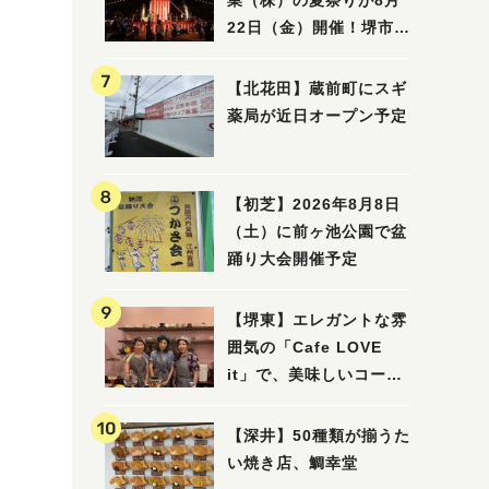
業（株）の夏祭りが8月
22日（金）開催！堺市北
区で愛される大賑わいの
納涼祭
【北花田】蔵前町にスギ
薬局が近日オープン予定
【初芝】2026年8月8日
（土）に前ヶ池公園で盆
踊り大会開催予定
【堺東】エレガントな雰
囲気の「Cafe LOVE
it」で、美味しいコーヒ
ーはいかがでしょうか？
【深井】50種類が揃うた
い焼き店、鯛幸堂