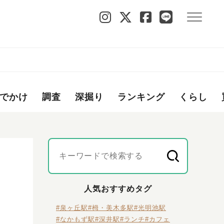
でかけ
調査
深掘り
ランキング
くらし
人気おすすめタグ
#泉ヶ丘駅
#栂・美木多駅
#光明池駅
#なかもず駅
#深井駅
#ランチ
#カフェ