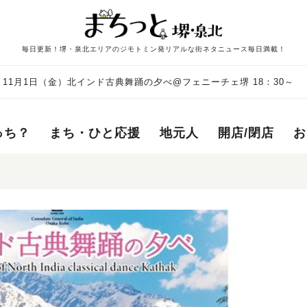
毎日更新！堺・泉北エリアのジモトミン発リアルな街ネタニュース毎日満載！
11月1日（金）北インド古典舞踊の夕べ@フェニーチェ堺 18：30～
っち？
まち・ひと応援
地元人
開店/閉店
お