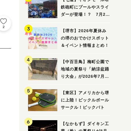
鉄砲町にプールやスライ
ダーが登場！？ 7月25
日(土)～8月16日(日)に
2
「赤レンガ広場 Kid's
【堺市】2026年夏休み
Water PARK 2026」が
の堺のおでかけスポット
開催
＆イベント情報まとめ！
【中百舌鳥】梅町公園で
地域の夏祭り「納涼盆踊
り大会」が2026年7月26
日(日)に開催！
【東区】アメリカから堺
に上陸！ピックルボール
サークル！ピックバト
【なかもず】ダイキン工