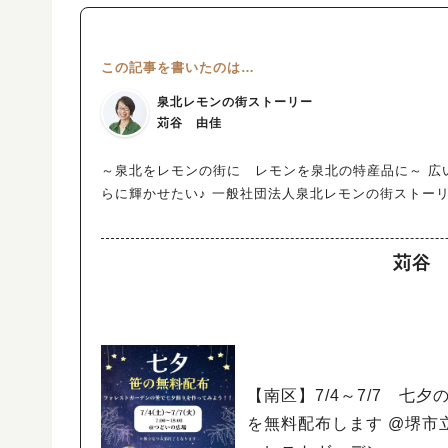
この記事を書いたのは…
泉北レモンの街ストーリー
苅谷 由佳
～泉北をレモンの街に レモンを泉北の特産品に～ 広
らに輝かせたい♪ 一般社団法人泉北レモンの街ストー
苅谷
【南区】7/4～7/7 七夕
を無料配布します @堺市