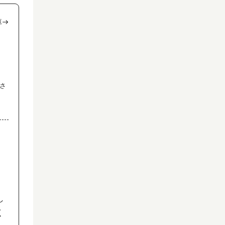
覧
さ
し
く