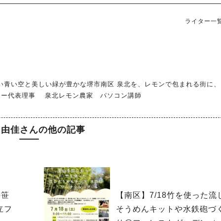
ライター一
い青い空と美しい緑が豊かな堺市南区 泉北を、レモンで包まれる街に、
リー代表理事 泉北レモン農家 パソコン講師
 由佳さんの他の記事
の笹
【南区】7/18竹を使った流
立フ
そうめんキットや水鉄砲づ