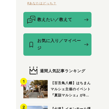
#あなたはどっち？
教えたい／教えて
お気に入り／マイペー
ジ
週間人気記事ランキング
【百舌鳥八幡】はちまん
マルシェ主催のイベント
『夏詣マルシェ』が8月2
日(日)に開催！
【七道】イオンモール堺