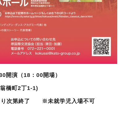
30開演（18：00開場）
橋町2丁1-1)
になり次第終了 ※未就学児⼊場不可