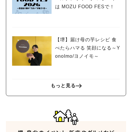
は MOZU FOOD FESで！
人気のキーワード
#泉ヶ丘駅
#栂・美木多駅
#光明池駅
#なかもず駅
#深井駅
#ランチ
#カフェ
#あなたはどっち？
【堺】届け母の芋レシピ 食
べたらハマる 笑顔になる～Y
onoImo/ヨノイモ～
もっと見る