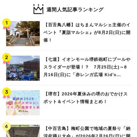
週間人気記事ランキング
【百舌鳥八幡】はちまんマルシェ主催のイ
ベント『夏詣マルシェ』が8月2日(日)に開
催！
【七道】イオンモール堺鉄砲町にプールや
スライダーが登場！？ 7月25日(土)～8
月16日(日)に「赤レンガ広場 Kid's
Water PARK 2026」が開催
【堺市】2026年夏休みの堺のおでかけス
ポット＆イベント情報まとめ！
【中百舌鳥】梅町公園で地域の夏祭り「納
涼盆踊り大会」が2026年7月26日(日)に開