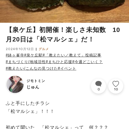
【泉ケ丘】初開催！楽しさ未知数 10
月20日は「松マルシェ」だ！
2024年10月12日
グルメ
#鉢ヶ峯寺
#泉ケ丘駅
#「教えたい／教えて」投稿記事
#まちづくり/地域活性
#まちひと応援
#今週どこいく？
#教えたい/こんなの見つけた
#イベント
ジモトミン
じゅん
0
10
ふと手にしたチラシ
「松マルシェ」！！！
初めて聞いた 「松マルシェ」って 何？？？